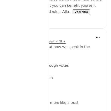
moral test: the moment you can benefit yourself,
exclude others, or bend rules, Alla...
Vedi altro
23
2
Shahid Rao
21 settimane fa
·
Riferimento
ayah 4:58
Sometimes I think about how we speak in the
modern world.
We raise our voices through votes.
A small mark on paper.
A quiet click on a screen.
We call it a right.
But sometimes it feels more like a trust.