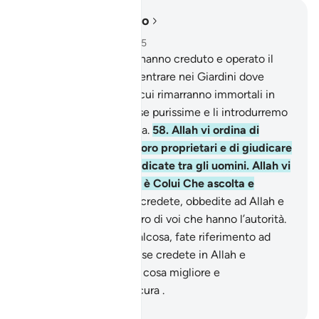
Leggere nel contesto
Capitolo 4, Pagina 87, Juz 5
57
.
Coloro che invece hanno creduto e operato il
bene, presto li faremo entrare nei Giardini dove
scorrono i ruscelli e in cui rimarranno immortali in
perpetuo, avranno spose purissime e li introdurremo
nell’ombra che rinfresca.
58
.
Allah vi ordina di
restituire i depositi ai loro proprietari e di giudicare
con equità quando giudicate tra gli uomini. Allah vi
esorta al meglio. Allah è Colui Che ascolta e
osserva.
59
.
O voi che credete, obbedite ad Allah e
al Messaggero e a coloro di voi che hanno l’autorità.
Se siete discordi in qualcosa, fate riferimento ad
Allah e al Messaggero, se credete in Allah e
nell’Ultimo Giorno. È la cosa migliore e
l’interpretazione più sicura .
-
Hamza Roberto Piccardo