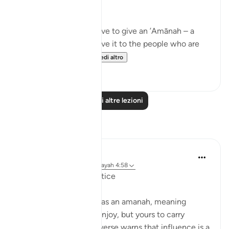
are due…
Meaning, when you have to give an ’Amānah – a
responsibility – then give it to the people who are
worthy of it; peop...
Vedi altro
20
1
Leggi altre lezioni
Riflessi
Suleiman Hani
21 settimane fa
·
Riferimento
ayah 4:58
Power as Trust and Justice
Allah frames authority as an amanah, meaning
power is not yours to enjoy, but yours to carry
without betrayal. This verse warns that influence is a