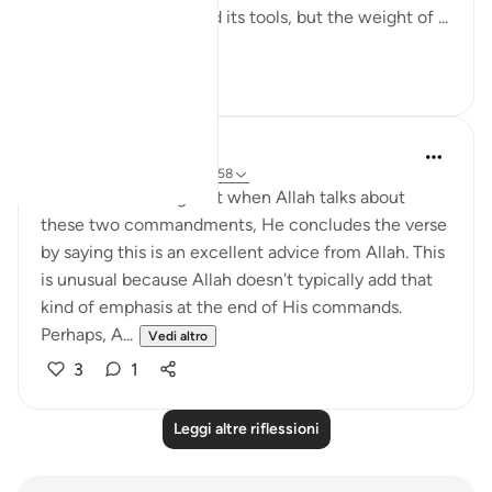
The world has changed its tools, but the weight of ...
Vedi altro
7
2
QuranicQuest -
2 anni fa
·
Riferimento
ayah 4:58
I find it fascinating that when Allah talks about
these two commandments, He concludes the verse
by saying this is an excellent advice from Allah. This
is unusual because Allah doesn't typically add that
kind of emphasis at the end of His commands.
Perhaps, A...
Vedi altro
3
1
Leggi altre riflessioni