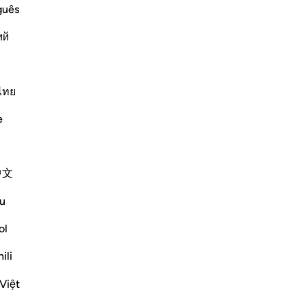
«P
guês
di
ий
de
believers
e p
emies of Islam and its people, such as
ch
friends. These disbelievers mock the
dal
ไทย
 perform, the honorable, pur
…
-
Ha
e
Altri Tafsir
Ap
Non
中文
u
ol
om someone who is very important.The first
hat opportunity in any way.We will prepare
ili
 nice attires to w...
Vedi altro
Việt