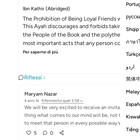
Portu
Ibn Kathir (Abridged)
русск
The Prohibition of Being Loyal Friends with Dis
This Ayah discourages and forbids taking the en
Shqip
the People of the Book and the polytheists, as 
ภาษา
most important acts that any person could ever
Per saperne di più
Türkç
اردو
Riflessi
简体
Melay
Maryam Nazar
4 anni fa
·
Riferimento
ayah 5:58
Españ
We will be very excited to receive an invitation fr
thing what comes to our mind will be, not to miss t
Kiswah
to meet that person in every possible way.We will find
Tiếng 
5
0