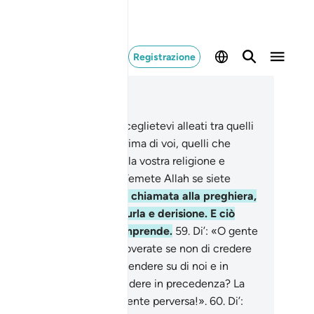
Registrazione
ggere nel contesto
itolo 5, Pagina 118, Juz 6
.
O voi che credete, non sceglietevi alleati tra quelli
quali fu data la Scrittura prima di voi, quelli che
gono in gioco e derisione la vostra religione e
ppure] tra i miscredenti. Temete Allah se siete
denti.
58
.
Quando fate la chiamata alla preghiera,
a è per loro oggetto di burla e derisione. E ciò
rché è gente che non comprende.
59
.
Di’: «O gente
la Scrittura, cosa ci rimproverate se non di credere
quello che è stato fatto scendere su di noi e in
ello che è stato fatto scendere in precedenza? La
ggior parte di voi è veramente perversa!».
60
.
Di’: