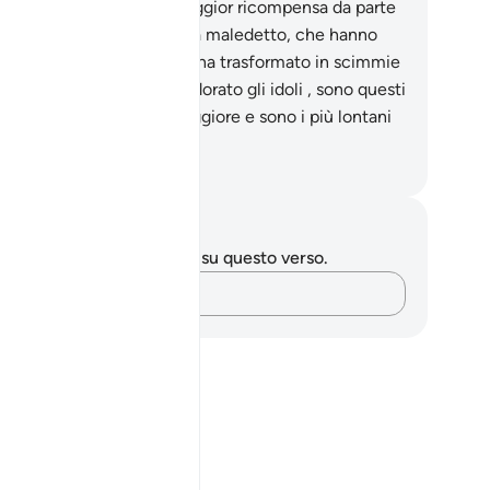
osso forse annunciarvi peggior ricompensa da parte
 Allah? Coloro che Allah ha maledetto, che hanno
stato la Sua collera e che ha trasformato in scimmie
orci , coloro che hanno adorato gli idoli , sono questi
e hanno la condizione peggiore e sono i più lontani
la retta via».
mza Roberto Piccardo
punti e riflessioni
 hai appunti o riflessioni su questo verso.
Cattura i tuoi pensieri…