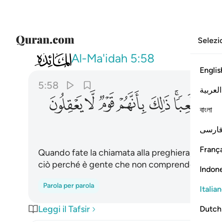
Selezi
005
واذا ناديتم الى الصلاة اتخذوها هزوا ولع
Al-Ma'idah
5:58
Englis
5:58
العربية
ﱇﱈ
ﱉ
ﱊ
ﱋ
ﱌ
ﱍ
বাংলা
ارسی
França
Quando fate la chiamata alla preghiera, essa è p
ciò perché è gente che non comprende.
Indon
Parola per parola
Italia
Leggi il Tafsir
Dutch