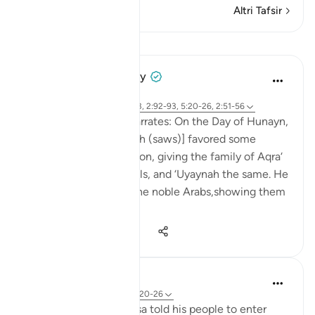
Altri Tafsir
Lezioni
Prophetic Commentary
8 anni fa
·
Riferimento
ayah 61:5, 2:67-73, 2:92-93, 5:20-26, 2:51-56
Abdullah b. Mas‘ood narrates: On the Day of Hunayn,
the [Messenger of Allah (saws)] favored some
people in the distribution, giving the family of Aqra‘
a hundred of the camels, and ‘Uyaynah the same. He
also gave to some of the noble Arabs,showing them
prefere...
Vedi altro
5
0
5.083
Omar Suleiman
8 anni fa
·
Riferimento
ayah 5:20-26
We see here that Moosa told his people to enter