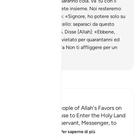
non entreremo finché saranno colà. Va’ tu con il
Signore tuo e combattete insieme. Noi resteremo
qui in attesa».
25
.
Disse: «Signore, ho potere solo su
me stesso e su mio fratello: separaci da questo
popolo di perversi!».
26
.
Disse [Allah]: «Ebbene,
questo paese sarà loro vietato per quarantanni ed
essi erreranno sulla terra Non ti affliggere per un
popolo di iniqui».
-
Hamza Roberto Piccardo
Leggi il Tafsir
Ibn Kathir (Abridged)
Musa Reminds His People of Allah's Favors on
Them; The Jews Refuse to Enter the Holy Land
Allah states that His servant, Messenger, to
whom He spoke di
…
Per saperne di più