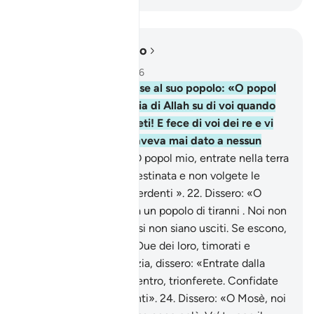
Leggere nel contesto
Capitolo 5, Pagina 111, Juz 6
20
.
E quando Mosé disse al suo popolo: «O popol
mio! Ricordate la grazia di Allah su di voi quando
ha scelto tra voi i Profeti! E fece di voi dei re e vi
diede quello che non aveva mai dato a nessun
popolo al mondo.
21
.
O popol mio, entrate nella terra
santa che Allah vi ha destinata e non volgete le
spalle: vi ritrovereste perdenti ».
22
.
Dissero: «O
Mosè, essa è abitata da un popolo di tiranni . Noi non
vi entreremo finché essi non siano usciti. Se escono,
allora entreremo».
23
.
Due dei loro, timorati e
colmati da Allah di grazia, dissero: «Entrate dalla
porta; quando sarete dentro, trionferete. Confidate
in Allah se siete credenti».
24
.
Dissero: «O Mosè, noi