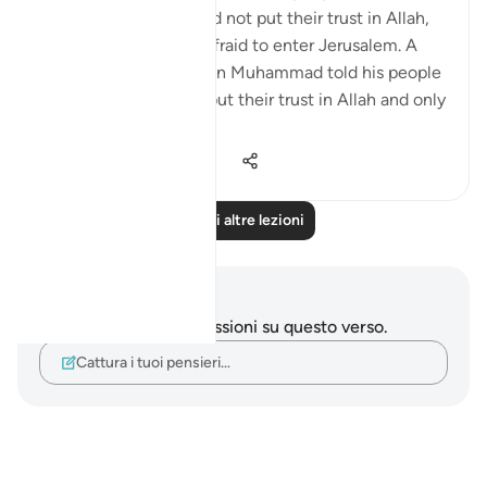
Jerusalem, but they did not put their trust in Allah,
therefore, they were afraid to enter Jerusalem. A
similar situation is when Muhammad told his people
to enter Mecca; they put their trust in Allah and only
fe...
Vedi altro
8
0
1.382
Leggi altre lezioni
Appunti e riflessioni
Non hai appunti o riflessioni su questo verso.
Cattura i tuoi pensieri…