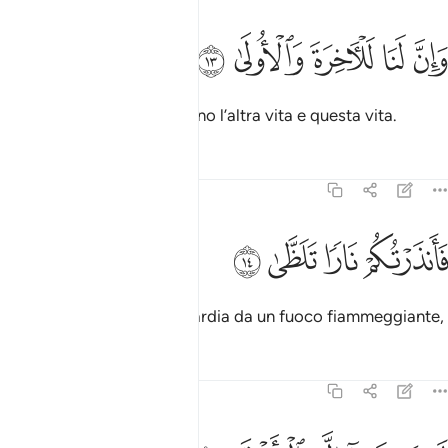
ﱏ
ﱐ
ﱑ
ان لنا للاخرة والاولى ١٣
ﱒ
ﱓ
َإِنَّ لَنَا لَلْـَٔاخِرَةَ وَٱلْأُولَىٰ ١٣
In verità a Noi appartengono l’altra vita e questa vita.
Tafsir
Lezioni
Riflessi
92:14
ﱔ
انذرتكم نارا تلظى ١٤
ﱕ
ﱖ
ﱗ
َأَنذَرْتُكُمْ نَارًۭا تَلَظَّىٰ ١٤
Vi ho dunque messo in guardia da un fuoco fiammeggiante,
Tafsir
Lezioni
Riflessi
92:15
ا يصلاها الا الاشقى ١٥