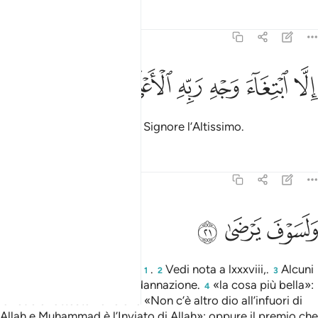
Tafsir
Lezioni
Riflessi
92:20
ﱰ
ﱱ
لا ابتغاء وجه ربه الاعلى ٢٠
ﱲ
ﱳ
ﱴ
ﱵ
ِلَّا ٱبْتِغَآءَ وَجْهِ رَبِّهِ ٱلْأَعْلَىٰ ٢٠
ma solo per amore del suo Signore l’Altissimo.
Tafsir
Lezioni
Riflessi
92:21
ﱶ
لسوف يرضى ٢١
ﱷ
ﱸ
َلَسَوْفَ يَرْضَىٰ ٢١
Per certo sarà soddisfatto
.
Vedi nota a lxxxviii,.
Alcuni
1
2
3
tendono al bene, altri alla dannazione.
«la cosa più bella»:
4
la fede e l’attestazione che «Non c’è altro dio all’infuori di
Allah e Muhammad è l’Inviato di Allah»; oppure il premio che