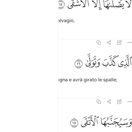
ﱘ
ﱙ
ﱚ
ﱛ
ﱜ
َا يَصْلَىٰهَآ إِلَّا ٱلْأَشْقَى ١٥
nel quale brucerà solo il malvagio,
Tafsir
Lezioni
Riflessi
92:16
ﱝ
ﱞ
لذي كذب وتولى ١٦
ﱟ
ﱠ
لَّذِى كَذَّبَ وَتَوَلَّىٰ ١٦
che avrà tacciato di menzogna e avrà girato le spalle;
Tafsir
Lezioni
Riflessi
92:17
سيجنبها الاتقى ١٧
ﱡ
ﱢ
ﱣ
َسَيُجَنَّبُهَا ٱلْأَتْقَى ١٧