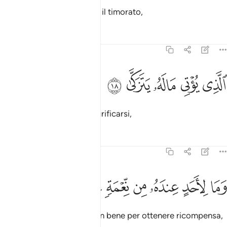
mentre ne sarà preservato il timorato,
Tafsir
Lezioni
Riflessi
92:18
ﱤ
ﱥ
لذي يوتي ماله يتزكى ١٨
ﱦ
ﱧ
ﱨ
لَّذِى يُؤْتِى مَالَهُۥ يَتَزَكَّىٰ ١٨
che dà dei suoi beni per purificarsi,
Tafsir
Lezioni
Riflessi
92:19
ﱩ
ﱪ
ﱫ
ﱬ
ما لاحد عنده من نعمة تجزى ١٩
ﱭ
ﱮ
ﱯ
َمَا لِأَحَدٍ عِندَهُۥ مِن نِّعْمَةٍۢ تُجْزَىٰٓ ١٩
che a nessuno avrà fatto un bene per ottenere ricompensa,