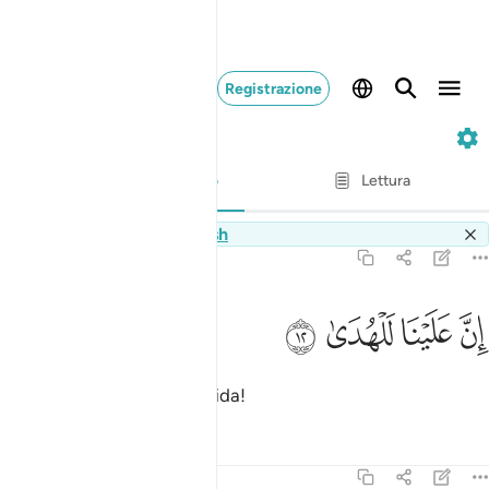
Registrazione
92. Al-Layl
Versetto per versetto
Lettura
Traduzione
: Hamza Roberto Piccardo
Switch Quran.com to
English
92:12
ﱋ
ﱌ
ن علينا للهدى ١٢
ﱍ
ﱎ
ِنَّ عَلَيْنَا لَلْهُدَىٰ ١٢
In verità spetta a Noi la guida!
Tafsir
Lezioni
Riflessi
92:13