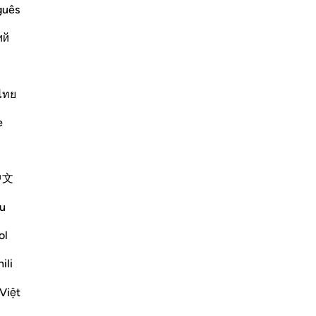
deb
guês
sar
ий
qu
-
Ha
removing this money from those who eat
ไทย
hus the benefit of their money. Because
Ap
e and punish them for it on the Day of
Non
e
Altri Tafsir
中文
u
Vedi giunzioni
ol
Riflessi
ili
Việt
Meagan Hotchkiss Trejo
2 anni fa
·
Riferimento
ayah 2:277, 30:38