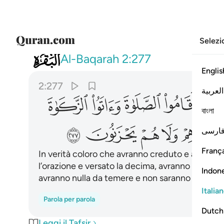
Selezi
002
ان الذين امنوا وعملوا الصالحات واقام
Al-Baqarah
2:277
Englis
2:277
العربية
ﲆ
ﲇ
ﲈ
ﲉ
বাংলা
ﲐ
ﲑ
ﲒ
ﲓ
ﲔ
ارسی
França
In verità coloro che avranno creduto e avranno
l’orazione e versato la decima, avranno la loro 
Indon
avranno nulla da temere e non saranno afflitti.
Italia
Parola per parola
Dutch
Leggi il Tafsir