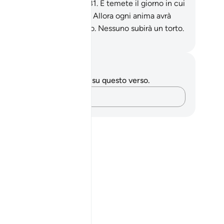
ito, se solo lo sapeste!
281
.
E temete il giorno in cui
ete ricondotti verso Allah. Allora ogni anima avrà
ello che si sarà guadagnato. Nessuno subirà un torto.
mza Roberto Piccardo
punti e riflessioni
 hai appunti o riflessioni su questo verso.
Cattura i tuoi pensieri…