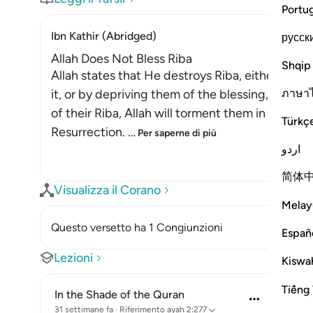
Portu
Ibn Kathir (Abridged)
русск
Allah Does Not Bless Riba
Shqip
Allah states that He destroys Riba, either by 
ภาษา
it, or by depriving them of the blessing, and t
of their Riba, Allah will torment them in this lif
Türkç
Resurrection.
…
Per saperne di più
اردو
简体
Visualizza il Corano
Melay
Questo versetto ha 1 Congiunzioni
Españ
Lezioni
Kiswah
Tiếng 
In the Shade of the Quran
31 settimane fa
·
Riferimento
ayah 2:277