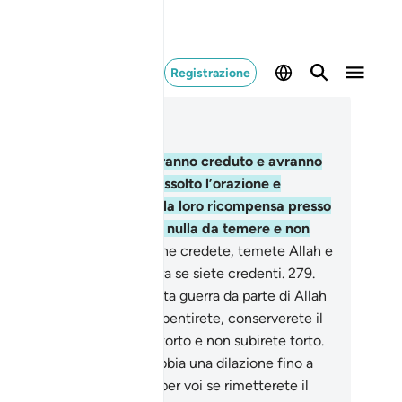
Registrazione
ggere nel contesto
itolo 2, Pagina 47, Juz 3
7
.
In verità coloro che avranno creduto e avranno
mpiuto il bene, avranno assolto l’orazione e
rsato la decima, avranno la loro ricompensa presso
 loro Signore. Non avranno nulla da temere e non
anno afflitti.
278
.
O voi che credete, temete Allah e
unciate ai profitti dell’usura se siete credenti.
279
.
non lo farete vi è dichiarata guerra da parte di Allah
del Suo Messaggero; se vi pentirete, conserverete il
tro patrimonio. Non fate torto e non subirete torto.
0
.
Chi è nelle difficoltà, abbia una dilazione fino a
 si risollevi. Ma è meglio per voi se rimetterete il