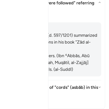
Who is "those who were followed" referring
to?
Attiva/disattiva la risposta per
Il Tafsir
Risposta
Imām Ibn al-Jawzī (d. 597/1201) summarized
the scholars' opinions in his book "Zād al-
Masīr" as follows:
They are the leaders. (Ibn ʿAbbās, Abū
al-ʿĀliyah, Qatādah, Muqātil, al-Zajjāj]
They are the devils. (al-Suddī)
What is the meaning of "cords" (
asbāb
) in this
āyah?
Attiva/disattiva la risposta per
Il Tafsir