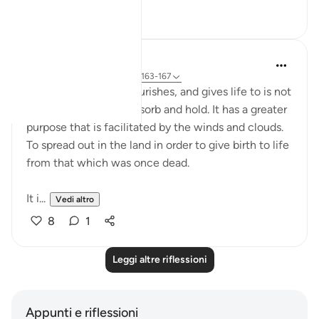
34
7
Ansa Khan
2 anni fa
·
Riferimento
ayah 2:163-167
Water that purifies, nourishes, and gives life to is not
just for the earth to absorb and hold. It has a greater
purpose that is facilitated by the winds and clouds.
To spread out in the land in order to give birth to life
from that which was once dead.
It i...
Vedi altro
8
1
Leggi altre riflessioni
Appunti e riflessioni