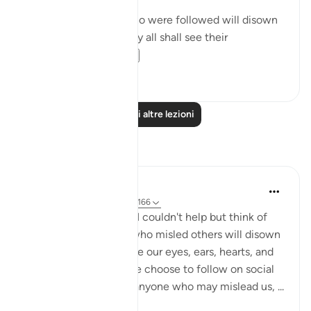
[On that day] those who were followed will disown
their followers and they all shall see their
punishmen...
Vedi altro
0
0
Leggi altre lezioni
Riflessi
A Siddiqui
4 anni fa
·
Riferimento
ayah 2:166
When I read this ayah, I couldn't help but think of
social media. '...those who misled others will disown
their followers.' We give our eyes, ears, hearts, and
minds over to those we choose to follow on social
media. Let's unfollow anyone who may mislead us, ...
Vedi altro