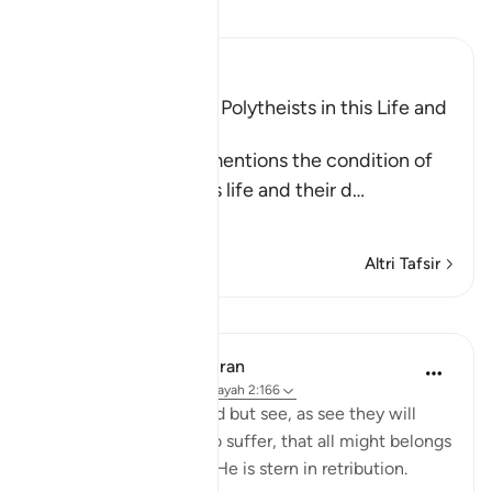
Leggi il Tafsir
Ibn Kathir (Abridged)
The Condition of the Polytheists in this Life and
the Hereafter
In these Ayat, Allah mentions the condition of
the polytheists in this life and their d
…
Per saperne di più
Altri Tafsir
Lezioni
In the Shade of the Quran
31 settimane fa
·
Riferimento
ayah 2:166
If the unbelievers could but see, as see they will
when they are made to suffer, that all might belongs
to God alone and that He is stern in retribution.