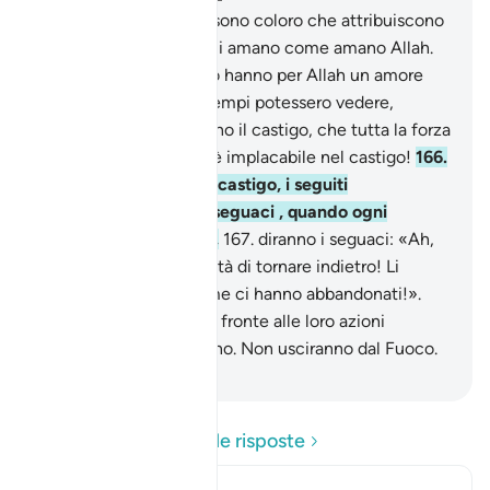
165
.
E fra gli uomini vi sono coloro che attribuiscono
ad Allah degli uguali e li amano come amano Allah.
Ma coloro che credono hanno per Allah un amore
ben più grande. Se gli empi potessero vedere,
[come] quando vedranno il castigo, che tutta la forza
è di Allah, e che Allah è implacabile nel castigo!
166
.
Quando, alla vista del castigo, i seguiti
sconfesseranno i loro seguaci , quando ogni
legame sarà spezzato,
167
.
diranno i seguaci: «Ah,
se avessimo la possibilità di tornare indietro! Li
abbandoneremmo come ci hanno abbandonati!».
Così Allah li metterà di fronte alle loro azioni
affinché si rammarichino. Non usciranno dal Fuoco.
-
Hamza Roberto Piccardo
Leggi le domande e le risposte