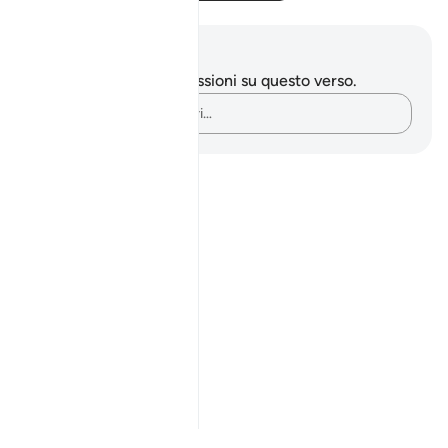
Appunti e riflessioni
Non hai appunti o riflessioni su questo verso.
Cattura i tuoi pensieri…
Notes
placeholders
close