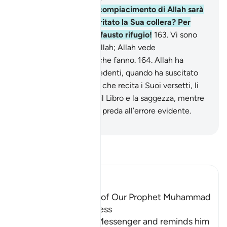
162
.
E chi persegue il compiacimento di Allah sarà
come colui che ha meritato la Sua collera? Per
costui l’Inferno, che infausto rifugio!
163
.
Vi sono
[gradi] distinti presso Allah; Allah vede
perfettamente quello che fanno.
164
.
Allah ha
colmato [di grazia] i credenti, quando ha suscitato
tra loro un Messaggero che recita i Suoi versetti, li
purifica e insegna loro il Libro e la saggezza, mentre
in precedenza erano in preda all’errore evidente.
-
Hamza Roberto Piccardo
Leggi il Tafsir
Ibn Kathir (Abridged)
Among the Qualities of Our Prophet Muhammad
are Mercy and Kindness
Allah addresses His Messenger and reminds him