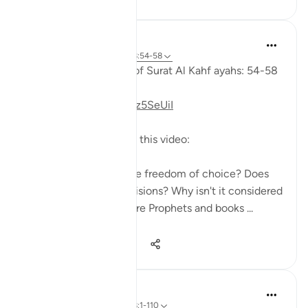
Fadel Soliman
6 anni fa
·
Riferimento
ayah 18:54-58
Taddabor (Pondering) of Surat Al Kahf ayahs: 54-58
https://youtu.be/iNMPz5SeUiI
Questions answered in this video:
-Do human beings have freedom of choice? Does
God influence our decisions? Why isn't it considered
coercion when there are Prophets and books ...
Vedi altro
10
0
772
Salah Soltan
8 anni fa
·
Riferimento
ayah 18:1-110