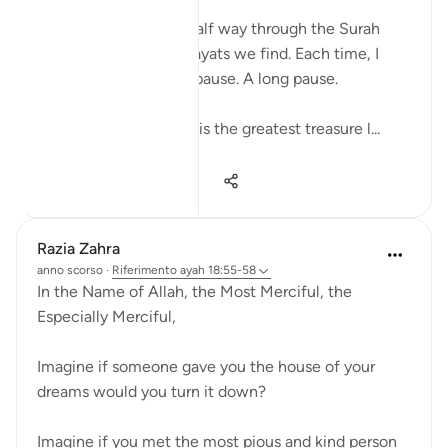
Suratul Kahf. Almost half way through the Surah
these are the blessed ayats we find. Each time, I
come to these ayats I pause. A long pause.
We need the Qur’an. It is the greatest treasure l...
Vedi altro
28
11
194
Razia Zahra
anno scorso
·
Riferimento
ayah 18:55-58
In the Name of Allah, the Most Merciful, the
Especially Merciful,
Imagine if someone gave you the house of your
dreams would you turn it down?
Imagine if you met the most pious and kind person