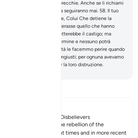
pesantezza nelle loro orecchie. Anche se li richiami
alla retta via, essi non la seguiranno mai.
58
.
Il tuo
Signore è il Perdonatore, Colui Che detiene la
misericordia. Se considerasse quello che hanno
fatto, certamente affretterebbe il castigo; ma
ognuno di loro ha un termine e nessuno potrà
sfuggirvi.
59
.
Quelle città le facemmo perire quando
[i loro abitanti] furono ingiusti; per ognuna avevamo
stabilito un termine per la loro distruzione.
-
Hamza Roberto Piccardo
Leggi il Tafsir
Ibn Kathir (Abridged)
The Rebellion of the Disbelievers
Allah tells us about the rebellion of the
disbelievers in ancient times and in more recent