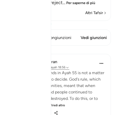
times, and how they reject
…
Per saperne di più
Altri Tafsir
Visualizza il Corano
Questo versetto ha 1 Congiunzioni
Vedi giunzioni
Lezioni
In the Shade of the Quran
31 settimane fa
·
Riferimento
ayah 18:56
Answering such demands in Ayah 55 is not a matter
for God's messengers to decide. God's rule, which
applied to past communities, meant that when
miracles were given and people continued to
disbelieve, they were destroyed. To do this, or to
cause a scourge to o...
Vedi altro
0
0
218