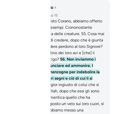
Leggere nel contesto
Capitolo 18, Pagina 300, Juz 15
54
.
Certamente, in questo Corano, abbiamo offerto
alle genti ogni sorta di esempi. Ciononostante
l’uomo è la più polemica delle creature.
55
.
Cosa mai
impedisce agli uomini di credere, dopo che è giunta
loro la Guida, e di chiedere perdono al loro Signore?
[Vogliono] subire il destino dei loro avi e [che] li
colpisca in pieno il castigo?
56
.
Non inviammo i
profeti se non per annunciare ed ammonire. I
miscredenti usano le menzogne per indebolire la
verità. Deridono i Nostri segni e ciò di cui li si
avverte.
57
.
Quale peggior ingiusto di colui che si
allontana dai segni di Allah, dopo che essi gli sono
stati ricordati, e che dimentica quello che ha
commesso ? Abbiamo posto un velo sui loro cuori, sì
che non capiscano e abbiamo messo una