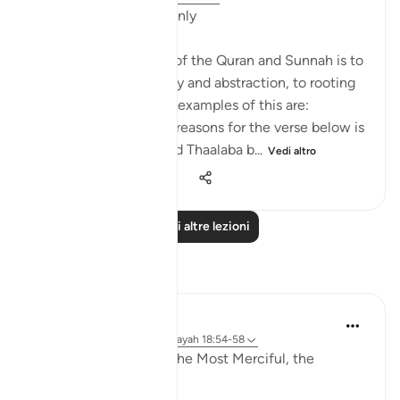
Applicable Research Only
The general approach of the Quran and Sunnah is to
move away from theory and abstraction, to rooting
and application. Some examples of this are:
1. One of the reported reasons for the verse below is
that Maaz bin Jabal and Thaalaba b...
Vedi altro
9
2
2.439
Leggi altre lezioni
Riflessi
Razia Zahra
19 settimane fa
·
Riferimento
ayah 18:54-58
In the Name of Allah, the Most Merciful, the
Especially Merciful,