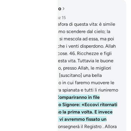
Leggere nel contesto
Capitolo 18, Pagina 299, Juz 15
45
.
Proponi loro la metafora di questa vita: è simile
ad un’acqua che facciamo scendere dal cielo; la
vegetazione della terra si mescola ad essa, ma poi
diventa secca stoppia che i venti disperdono. Allah
ha potenza su tutte le cose.
46
.
Ricchezze e figli
sono l’ornamento di questa vita. Tuttavia le buone
tracce che restano sono, presso Allah, le migliori
quanto a ricompensa e [suscitano] una bella
speranza.
47
.
Nel Giorno in cui faremo muovere le
montagne vedrai la terra spianata e tutti li riuniremo
senza eccezione.
48
.
Compariranno in file
schierate davanti al tuo Signore: «Eccovi ritornati
a Noi come vi creammo la prima volta. E invece
pretendevate che mai vi avremmo fissato un
termine?».
49
.
E vi si consegnerà il Registro . Allora