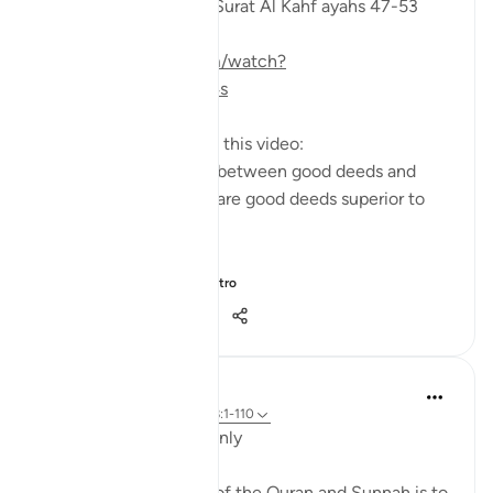
Taddabor (pondering) Surat Al Kahf ayahs 47-53
https://m.youtube.com/watch?
v=e2SDWlXln9Y&t=34s
Questions answered in this video:
-What is the similarity between good deeds and
children? In what way are good deeds superior to
having children?
-Why does the ...
Vedi altro
7
1
440
Salah Soltan
8 anni fa
·
Riferimento
ayah 18:1-110
Applicable Research Only
The general approach of the Quran and Sunnah is to