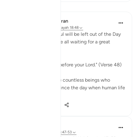
Lezioni
In the Shade of the Quran
32 settimane fa
·
Riferimento
ayah 18:48
Indeed, not a single soul will be left out of the Day
of Judgement. They are all waiting for a great
moment:
"They will be lined up before your Lord." (Verse 48)
Every single one, those countless beings who
walked on earth ever since the day when human life
...
Vedi altro
0
0
187
Fadel Soliman
6 anni fa
·
Riferimento
ayah 18:47-53