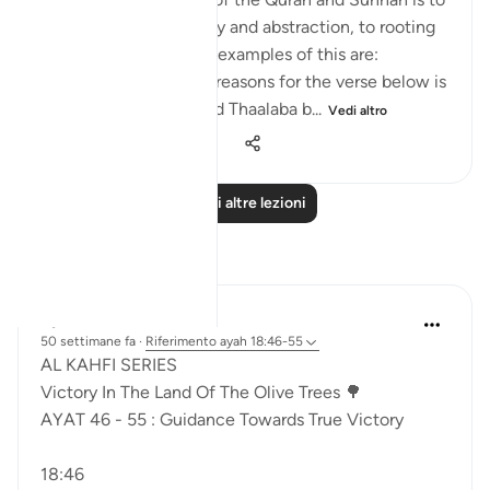
move away from theory and abstraction, to rooting
and application. Some examples of this are:
1. One of the reported reasons for the verse below is
that Maaz bin Jabal and Thaalaba b...
Vedi altro
9
2
2.443
Leggi altre lezioni
Riflessi
Syaari Ab Rahman
50 settimane fa
·
Riferimento
ayah 18:46-55
AL KAHFI SERIES
Victory In The Land Of The Olive Trees 🌳
AYAT 46 - 55 : Guidance Towards True Victory
18:46