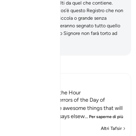
vedrai gli empi, sconvolti da quel che contiene.
Diranno: «Guai a noi! Cos’è questo Registro che non
lascia passare azione piccola o grande senza
computarla?». E vi troveranno segnato tutto quello
che avranno fatto. Il tuo Signore non farà torto ad
alcuno.
-
Hamza Roberto Piccardo
Leggi il Tafsir
Ibn Kathir (Abridged)
The Major Terrors of the Hour
Allah tells us of the terrors of the Day of
Resurrection, and the awesome things that will
come to pass, as He says elsew
…
Per saperne di più
Altri Tafsir