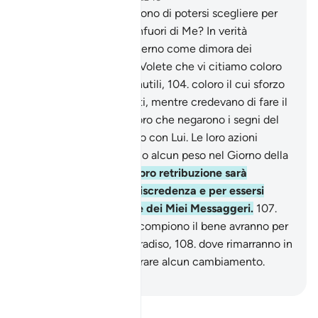
102
.
I miscredenti credono di potersi scegliere per
patroni i Miei servi all’infuori di Me? In verità
abbiamo preparato l’Inferno come dimora dei
miscredenti.
103
.
Di’: «Volete che vi citiamo coloro
le cui opere sono più inutili,
104
.
coloro il cui sforzo
in questa vita li ha sviati, mentre credevano di fare il
bene?».
105
.
Sono coloro che negarono i segni del
loro Signore e l’Incontro con Lui. Le loro azioni
falliscono e non avranno alcun peso nel Giorno della
Resurrezione.
106
.
La loro retribuzione sarà
l’Inferno, per la loro miscredenza e per essersi
burlati dei Miei segni e dei Miei Messaggeri.
107
.
Coloro che credono e compiono il bene avranno per
dimora i giardini del Paradiso,
108
.
dove rimarranno in
perpetuo senza desiderare alcun cambiamento.
-
Hamza Roberto Piccardo