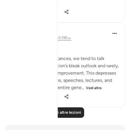
Vedi altro
2
0
1.274
Salah Soltan
8 anni fa
·
Riferimento
ayah 18:1-110
Hope despite the Pain
In our present circumstances, we tend to talk
endlessly about our nation’s bleak outlook and rarely,
if ever, offer hope for improvement. This depresses
our audiences in lessons, speeches, lectures, and
forums and creates an entire gene...
Vedi altro
5
0
1.920
Leggi altre lezioni