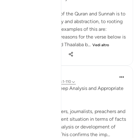
The general approach of the Quran and Sunnah is to
move away from theory and abstraction, to rooting
and application. Some examples of this are:
1. One of the reported reasons for the verse below is
that Maaz bin Jabal and Thaalaba b...
Vedi altro
9
2
2.439
Salah Soltan
8 anni fa
·
Riferimento
ayah 18:1-110
Accurate Diagnosis, Deep Analysis and Appropriate
Solution
Many writers, researchers, journalists, preachers and
imams portray the current situation in terms of facts
and figures, without analysis or development of
appropriate solutions. This confirms the imp...