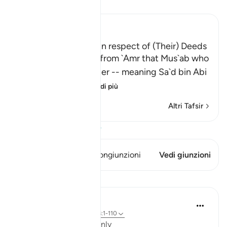
Leggi il Tafsir
Ibn Kathir (Abridged)
The Greatest Losers in respect of (Their) Deeds
Al-Bukhari recorded from `Amr that Mus`ab who
said: "I asked my father -- meaning Sa`d bin Abi
Waqqas -
…
Per saperne di più
Altri Tafsir
Visualizza il Corano
Questo versetto ha 1 Congiunzioni
Vedi giunzioni
Lezioni
Salah Soltan
8 anni fa
·
Riferimento
ayah 18:1-110
Applicable Research Only