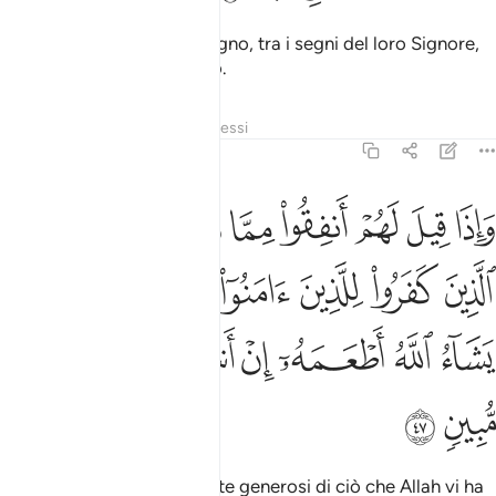
non giunge loro un solo segno, tra i segni del loro Signore,
senza che se ne distolgano.
Tafsir
Strati
Lezioni
Riflessi
36:47
ﱺ
ﱻ
ﱼ
ﱽ
ﱾ
ﱿ
ﲀ
ﲁ
اذا قيل لهم انفقوا مما رزقكم الله قال الذين كفروا للذين امنوا انطعم م
َإِذَا قِيلَ لَهُمْ أَنفِقُوا۟ مِمَّا رَزَقَكُمُ ٱللَّهُ قَالَ ٱلَّذِينَ كَفَرُوا۟ لِلَّذِينَ ءَامَنُو
ﲂ
ﲃ
ﲄ
ﲅ
ﲆ
ﲇ
ﲈ
ﲉ
ﲊ
ﲋ
ﲌ
ﲍ
ﲎ
ﲏ
ﲐ
ﲑ
ﲒ
E quando si dice loro: «Siate generosi di ciò che Allah vi ha