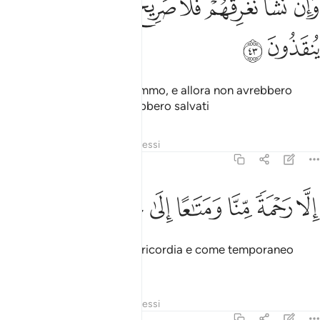
ﱑ
ﱒ
ﱓ
ﱔ
ﱕ
ﱖ
ﱗ
ﱘ
َإِن نَّشَأْ نُغْرِقْهُمْ فَلَا صَرِيخَ لَهُمْ وَلَا هُمْ يُنقَذُونَ ٤٣
ﱙ
ﱚ
Se volessimo li annegheremmo, e allora non avrebbero
alcun soccorso e non sarebbero salvati
Tafsir
Strati
Lezioni
Riflessi
36:44
ﱛ
ﱜ
ﱝ
لا رحمة منا ومتاعا الى حين ٤٤
ﱞ
ﱟ
ﱠ
ﱡ
ِلَّا رَحْمَةًۭ مِّنَّا وَمَتَـٰعًا إِلَىٰ حِينٍۢ ٤٤
se non da una Nostra misericordia e come temporaneo
godimento.
Tafsir
Strati
Lezioni
Riflessi
36:45