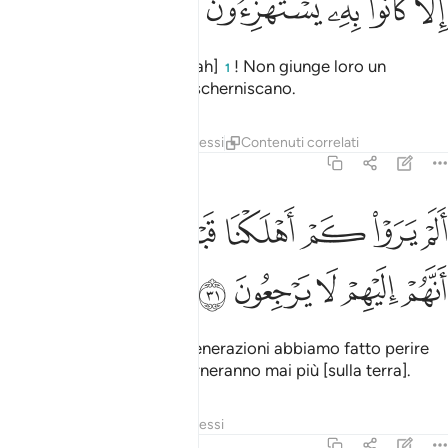
ﱡ
ﱢ
ﱣ
ﱤ
ﱥ
Oh, miseria sui servi [di Allah]
! Non giunge loro un
1
messaggero che essi non scherniscano.
Tafsir
Strati
Lezioni
Riflessi
Contenuti correlati
36:31
ﱦ
ﱧ
ﱨ
ﱩ
ﱪ
ﱫ
لم يروا كم اهلكنا قبلهم من القرون انهم اليهم لا يرجعون ٣١
ﱬ
َلَمْ يَرَوْا۟ كَمْ أَهْلَكْنَا قَبْلَهُم مِّنَ ٱلْقُرُونِ أَنَّهُمْ إِلَيْهِمْ لَا يَرْجِعُونَ ٣١
ﱭ
ﱮ
ﱯ
ﱰ
ﱱ
Non hanno visto quante generazioni abbiamo fatto perire
prima di loro? Esse non torneranno mai più [sulla terra].
Tafsir
Strati
Lezioni
Riflessi
36:32