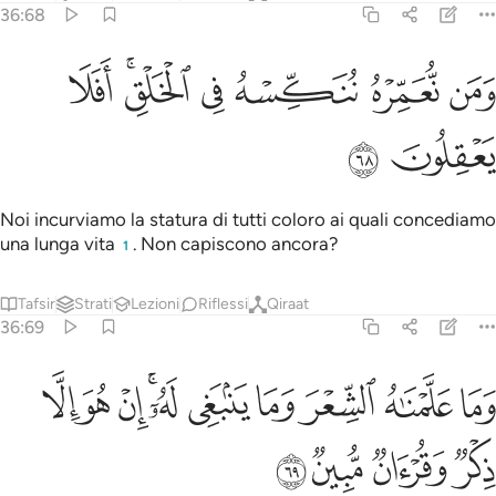
36:68
ﲱ
ﲲ
ﲳ
من نعمره ننكسه في الخلق افلا يعقلون ٦٨
ﲴ
ﲵﲶ
ﲷ
َمَن نُّعَمِّرْهُ نُنَكِّسْهُ فِى ٱلْخَلْقِ ۖ أَفَلَا يَعْقِلُونَ ٦٨
ﲸ
ﲹ
Noi incurviamo la statura di tutti coloro ai quali concediamo
una lunga vita
. Non capiscono ancora?
1
Tafsir
Strati
Lezioni
Riflessi
Qiraat
36:69
ﲺ
ﲻ
ﲼ
ﲽ
ﲾ
ﲿﳀ
ﳁ
ما علمناه الشعر وما ينبغي له ان هو الا ذكر وقران مبين ٦٩
ﳂ
ﳃ
َمَا عَلَّمْنَـٰهُ ٱلشِّعْرَ وَمَا يَنۢبَغِى لَهُۥٓ ۚ إِنْ هُوَ إِلَّا ذِكْرٌۭ وَقُرْءَانٌۭ مُّبِ
ﳄ
ﳅ
ﳆ
ﳇ