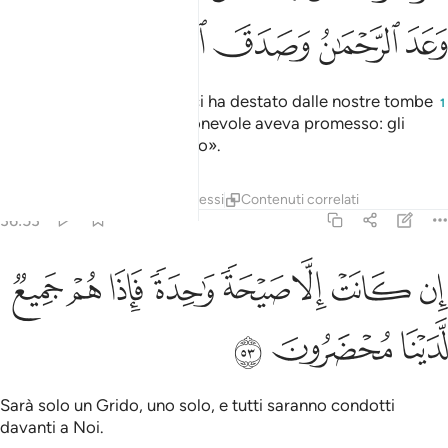
ﳁ
ﳂ
ﳃ
ﳄ
ﳅ
dicendo: «Guai a noi! Chi ci ha destato dalle nostre tombe
1
! È quello che il Compassionevole aveva promesso: gli
inviati avevano detto il vero».
Tafsir
Strati
Lezioni
Riflessi
Contenuti correlati
36:53
ﳆ
ﳇ
ﳈ
ﳉ
ﳊ
ﳋ
ن كانت الا صيحة واحدة فاذا هم جميع لدينا محضرون ٥٣
ﳌ
ﳍ
ِن كَانَتْ إِلَّا صَيْحَةًۭ وَٰحِدَةًۭ فَإِذَا هُمْ جَمِيعٌۭ لَّدَيْنَا مُحْضَرُونَ ٥٣
ﳎ
ﳏ
ﳐ
Sarà solo un Grido, uno solo, e tutti saranno condotti
davanti a Noi.