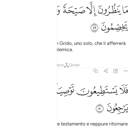
ﲛ
ﲜ
ﲝ
ﲞ
ﲟ
ا ينظرون الا صيحة واحدة تاخذهم وهم يخصمون ٤٩
ﲠ
ﲡ
َا يَنظُرُونَ إِلَّا صَيْحَةًۭ وَٰحِدَةًۭ تَأْخُذُهُمْ وَهُمْ يَخِصِّمُونَ ٤٩
ﲢ
ﲣ
Non aspettano altro che un Grido, uno solo, che li afferrerà
mentre saranno in piena polemica.
Tafsir
Strati
Lezioni
Riflessi
Qiraat
36:50
ﲤ
ﲥ
ﲦ
لا يستطيعون توصية ولا الى اهلهم يرجعون ٥٠
ﲧ
ﲨ
ﲩ
َلَا يَسْتَطِيعُونَ تَوْصِيَةًۭ وَلَآ إِلَىٰٓ أَهْلِهِمْ يَرْجِعُونَ ٥٠
ﲪ
ﲫ
E non potranno dunque fare testamento e neppure ritornare