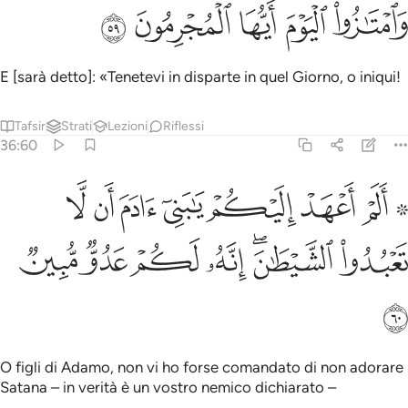
ﱞ
ﱟ
امتازوا اليوم ايها المجرمون ٥٩
ﱠ
ﱡ
ﱢ
َٱمْتَـٰزُوا۟ ٱلْيَوْمَ أَيُّهَا ٱلْمُجْرِمُونَ ٥٩
E [sarà detto]: «Tenetevi in disparte in quel Giorno, o iniqui!
Tafsir
Strati
Lezioni
Riflessi
36:60
ﱣ ﱤ
ﱥ
ﱦ
ﱧ
ﱨ
ﱩ
ﱪ
۞ لم اعهد اليكم يا بني ادم ان لا تعبدوا الشيطان انه لكم عدو مبين ٦٠
َلَمْ أَعْهَدْ إِلَيْكُمْ يَـٰبَنِىٓ ءَادَمَ أَن لَّا تَعْبُدُوا۟ ٱلشَّيْطَـٰنَ ۖ إِنَّهُۥ لَكُمْ عَدُوّ
ﱫ
ﱬﱭ
ﱮ
ﱯ
ﱰ
ﱱ
ﱲ
O figli di Adamo, non vi ho forse comandato di non adorare
Satana – in verità è un vostro nemico dichiarato –