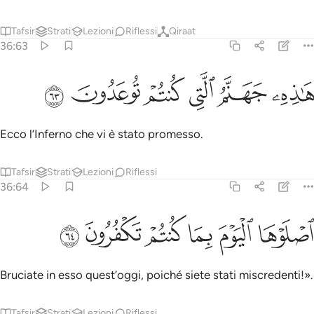
Tafsir
Strati
Lezioni
Riflessi
Qiraat
36:63
ﲄ
ﲅ
ﲆ
اذه جهنم التي كنتم توعدون ٦٣
ﲇ
ﲈ
ﲉ
َـٰذِهِۦ جَهَنَّمُ ٱلَّتِى كُنتُمْ تُوعَدُونَ ٦٣
Ecco l’Inferno che vi è stato promesso.
Tafsir
Strati
Lezioni
Riflessi
36:64
ﲊ
ﲋ
ﲌ
صلوها اليوم بما كنتم تكفرون ٦٤
ﲍ
ﲎ
ﲏ
صْلَوْهَا ٱلْيَوْمَ بِمَا كُنتُمْ تَكْفُرُونَ ٦٤
Bruciate in esso quest’oggi, poiché siete stati miscredenti!».
Tafsir
Strati
Lezioni
Riflessi