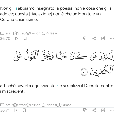
Non gli
abbiamo insegnato la poesia, non è cosa che gli si
1
addice; questa [rivelazione] non è che un Monito e un
Corano chiarissimo,
Tafsir
Strati
Lezioni
Riflessi
36:70
ﳈ
ﳉ
ﳊ
ﳋ
ينذر من كان حيا ويحق القول على الكافرين ٧٠
ﳌ
ﳍ
ﳎ
ِّيُنذِرَ مَن كَانَ حَيًّۭا وَيَحِقَّ ٱلْقَوْلُ عَلَى ٱلْكَـٰفِرِينَ ٧٠
ﳏ
ﳐ
affinché avverta ogni vivente
e si realizzi il Decreto contro
1
i miscredenti.
Tafsir
Strati
Lezioni
Riflessi
Qiraat
36:71