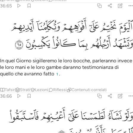
36:65
ﲐ
ﲑ
ﲒ
ﲓ
ﲔ
ﲕ
ليوم نختم على افواههم وتكلمنا ايديهم وتشهد ارجلهم بما كانوا يكسبون ٦٥
لْيَوْمَ نَخْتِمُ عَلَىٰٓ أَفْوَٰهِهِمْ وَتُكَلِّمُنَآ أَيْدِيهِمْ وَتَشْهَدُ أَرْجُلُهُم بِمَا كَانُوا۟ يَكْسِبُو
ﲖ
ﲗ
ﲘ
ﲙ
ﲚ
ﲛ
In quel Giorno sigilleremo le loro bocche, parleranno invece
le loro mani e le loro gambe daranno testimonianza di
quello che avranno fatto
.
1
Tafsir
Strati
Lezioni
Riflessi
Contenuti correlati
36:66
ﲜ
ﲝ
ﲞ
ﲟ
ﲠ
لو نشاء لطمسنا على اعينهم فاستبقوا الصراط فانى يبصرون ٦٦
ﲡ
َلَوْ نَشَآءُ لَطَمَسْنَا عَلَىٰٓ أَعْيُنِهِمْ فَٱسْتَبَقُوا۟ ٱلصِّرَٰطَ فَأَنَّىٰ يُبْصِرُونَ ٦٦