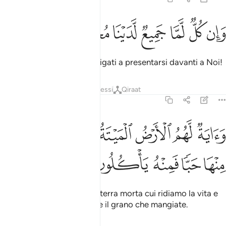
ﱲ
ﱳ
ﱴ
ﱵ
ان كل لما جميع لدينا محضرون ٣٢
ﱶ
ﱷ
ﱸ
َإِن كُلٌّۭ لَّمَّا جَمِيعٌۭ لَّدَيْنَا مُحْضَرُونَ ٣٢
E saranno tutti quanti obbligati a presentarsi davanti a Noi!
Tafsir
Strati
Lezioni
Riflessi
Qiraat
36:33
ﱹ
ﱺ
ﱻ
ﱼ
ﱽ
اية لهم الارض الميتة احييناها واخرجنا منها حبا فمنه ياكلون ٣٣
ﱾ
َءَايَةٌۭ لَّهُمُ ٱلْأَرْضُ ٱلْمَيْتَةُ أَحْيَيْنَـٰهَا وَأَخْرَجْنَا مِنْهَا حَبًّۭا فَمِنْهُ يَأْكُلُونَ ٣
ﱿ
ﲀ
ﲁ
ﲂ
ﲃ
Ecco un segno per loro: la terra morta cui ridiamo la vita e
dalla quale facciamo uscire il grano che mangiate.