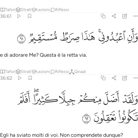
Tafsir
Strati
Lezioni
Riflessi
36:61
ﱳ
ﱴﱵ
ﱶ
ان اعبدوني هاذا صراط مستقيم ٦١
ﱷ
ﱸ
ﱹ
َأَنِ ٱعْبُدُونِى ۚ هَـٰذَا صِرَٰطٌۭ مُّسْتَقِيمٌۭ ٦١
e di adorare Me? Questa è la retta via.
Tafsir
Strati
Lezioni
Riflessi
Qiraat
36:62
ﱺ
ﱻ
ﱼ
ﱽ
لقد اضل منكم جبلا كثيرا افلم تكونوا تعقلون ٦٢
ﱾﱿ
ﲀ
َلَقَدْ أَضَلَّ مِنكُمْ جِبِلًّۭا كَثِيرًا ۖ أَفَلَمْ تَكُونُوا۟ تَعْقِلُونَ ٦٢
ﲁ
ﲂ
ﲃ
Egli ha sviato molti di voi. Non comprendete dunque?