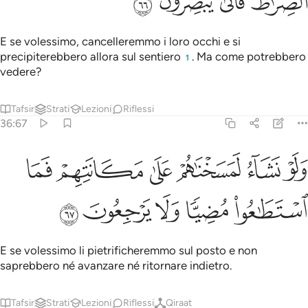
ﲢ
ﲣ
ﲤ
ﲥ
E se volessimo, cancelleremmo i loro occhi e si
precipiterebbero allora sul sentiero
. Ma come potrebbero
1
vedere?
Tafsir
Strati
Lezioni
Riflessi
36:67
ﲦ
ﲧ
ﲨ
ﲩ
ﲪ
ﲫ
لو نشاء لمسخناهم على مكانتهم فما استطاعوا مضيا ولا يرجعون ٦٧
َلَوْ نَشَآءُ لَمَسَخْنَـٰهُمْ عَلَىٰ مَكَانَتِهِمْ فَمَا ٱسْتَطَـٰعُوا۟ مُضِيًّۭا وَلَا يَرْجِعُو
ﲬ
ﲭ
ﲮ
ﲯ
ﲰ
E se volessimo li pietrificheremmo sul posto e non
saprebbero né avanzare né ritornare indietro.
Tafsir
Strati
Lezioni
Riflessi
Qiraat