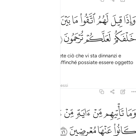
ﱢ
ﱣ
ﱤ
ﱥ
ﱦ
ﱧ
ﱨ
ﱩ
اذا قيل لهم اتقوا ما بين ايديكم وما خلفكم لعلكم ترحمون ٤٥
َإِذَا قِيلَ لَهُمُ ٱتَّقُوا۟ مَا بَيْنَ أَيْدِيكُمْ وَمَا خَلْفَكُمْ لَعَلَّكُمْ تُرْحَمُونَ ٤٥
ﱪ
ﱫ
ﱬ
ﱭ
Quando si dice loro: «Temete ciò che vi sta dinnanzi e
quello che è dietro di voi, affinché possiate essere oggetto
di misericordia»
,
1
Tafsir
Strati
Lezioni
Riflessi
36:46
ﱮ
ﱯ
ﱰ
ﱱ
ﱲ
ﱳ
ما تاتيهم من اية من ايات ربهم الا كانوا عنها معرضين ٤٦
ﱴ
ﱵ
َمَا تَأْتِيهِم مِّنْ ءَايَةٍۢ مِّنْ ءَايَـٰتِ رَبِّهِمْ إِلَّا كَانُوا۟ عَنْهَا مُعْرِضِينَ ٤٦
ﱶ
ﱷ
ﱸ
ﱹ