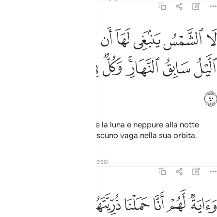
36:40
ﳃ
ﳄ
ﳅ
ﳆ
ﳇ
ﳈ
ﳉ
ﳊ
ا الشمس ينبغي لها ان تدرك القمر ولا الليل سابق النهار وكل في فلك يس
َا ٱلشَّمْسُ يَنۢبَغِى لَهَآ أَن تُدْرِكَ ٱلْقَمَرَ وَلَا ٱلَّيْلُ سَابِقُ ٱلنَّهَارِ ۚ وَكُل
ﳋ
ﳌ
ﳍﳎ
ﳏ
ﳐ
ﳑ
ﳒ
ﳓ
Non sta al sole raggiungere la luna e neppure alla notte
sopravanzare il giorno. Ciascuno vaga nella sua orbita.
Tafsir
Strati
Lezioni
Riflessi
36:41
ﱁ
ﱂ
ﱃ
ﱄ
ﱅ
اية لهم انا حملنا ذريتهم في الفلك المشحون ٤١
ﱆ
ﱇ
َءَايَةٌۭ لَّهُمْ أَنَّا حَمَلْنَا ذُرِّيَّتَهُمْ فِى ٱلْفُلْكِ ٱلْمَشْحُونِ ٤١