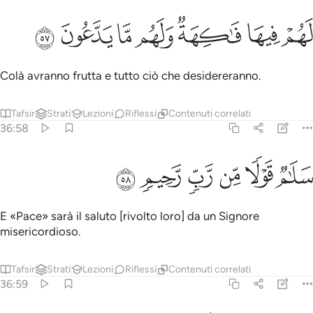
ﱑ
ﱒ
ﱓ
هم فيها فاكهة ولهم ما يدعون ٥٧
ﱔ
ﱕ
ﱖ
ﱗ
َهُمْ فِيهَا فَـٰكِهَةٌۭ وَلَهُم مَّا يَدَّعُونَ ٥٧
Colà avranno frutta e tutto ciò che desidereranno.
Tafsir
Strati
Lezioni
Riflessi
Contenuti correlati
36:58
ﱘ
ﱙ
ﱚ
لام قولا من رب رحيم ٥٨
ﱛ
ﱜ
ﱝ
َلَـٰمٌۭ قَوْلًۭا مِّن رَّبٍّۢ رَّحِيمٍۢ ٥٨
E «Pace» sarà il saluto [rivolto loro] da un Signore
misericordioso.
Tafsir
Strati
Lezioni
Riflessi
Contenuti correlati
36:59