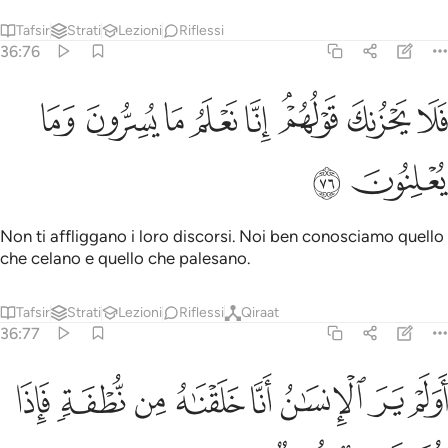
Tafsir
Strati
Lezioni
Riflessi
36:76
ﱭ
ﱮ
ﱯﱰ
ﱱ
ﱲ
ﱳ
لا يحزنك قولهم انا نعلم ما يسرون وما يعلنون ٧٦
ﱴ
ﱵ
َلَا يَحْزُنكَ قَوْلُهُمْ ۘ إِنَّا نَعْلَمُ مَا يُسِرُّونَ وَمَا يُعْلِنُونَ ٧٦
ﱶ
ﱷ
Non ti affliggano i loro discorsi. Noi ben conosciamo quello
che celano e quello che palesano.
Tafsir
Strati
Lezioni
Riflessi
Qiraat
36:77
ﱸ
ﱹ
ﱺ
ﱻ
ﱼ
ﱽ
ولم ير الانسان انا خلقناه من نطفة فاذا هو خصيم مبين ٧٧
ﱾ
ﱿ
َوَلَمْ يَرَ ٱلْإِنسَـٰنُ أَنَّا خَلَقْنَـٰهُ مِن نُّطْفَةٍۢ فَإِذَا هُوَ خَصِيمٌۭ مُّبِينٌۭ ٧٧