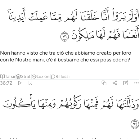
ﱁ
ﱂ
ﱃ
ﱄ
ﱅ
ﱆ
ﱇ
ولم يروا انا خلقنا لهم مما عملت ايدينا انعاما فهم لها مالكون ٧١
ﱈ
َوَلَمْ يَرَوْا۟ أَنَّا خَلَقْنَا لَهُم مِّمَّا عَمِلَتْ أَيْدِينَآ أَنْعَـٰمًۭا فَهُمْ لَهَا مَـٰلِكُونَ ٧١
ﱉ
ﱊ
ﱋ
ﱌ
ﱍ
Non hanno visto che tra ciò che abbiamo creato per loro
con le Nostre mani, c’è il bestiame che essi possiedono?
Tafsir
Strati
Lezioni
Riflessi
36:72
ﱎ
ﱏ
ﱐ
ذللناها لهم فمنها ركوبهم ومنها ياكلون ٧٢
ﱑ
ﱒ
ﱓ
َذَلَّلْنَـٰهَا لَهُمْ فَمِنْهَا رَكُوبُهُمْ وَمِنْهَا يَأْكُلُونَ ٧٢
ﱔ