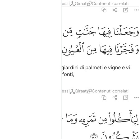
Tafsir
Strati
Lezioni
Riflessi
Qiraat
Contenuti correlati
36:34
ﲄ
ﲅ
ﲆ
ﲇ
ﲈ
جعلنا فيها جنات من نخيل واعناب وفجرنا فيها من العيون ٣٤
ﲉ
َجَعَلْنَا فِيهَا جَنَّـٰتٍۢ مِّن نَّخِيلٍۢ وَأَعْنَـٰبٍۢ وَفَجَّرْنَا فِيهَا مِ
ﲊ
ﲋ
ﲌ
ﲍ
ﲎ
Abbiamo posto su di essa giardini di palmeti e vigne e vi
abbiamo fatto sgorgare le fonti,
Tafsir
Strati
Lezioni
Riflessi
Qiraat
Contenuti correlati
36:35
ﲏ
ﲐ
ﲑ
ﲒ
ياكلوا من ثمره وما عملته ايديهم افلا يشكرون ٣٥
ﲓ
ﲔﲕ
ﲖ
ِيَأْكُلُوا۟ مِن ثَمَرِهِۦ وَمَا عَمِلَتْهُ أَيْدِيهِمْ ۖ أَفَلَا يَشْكُرُونَ ٣٥
ﲗ
ﲘ