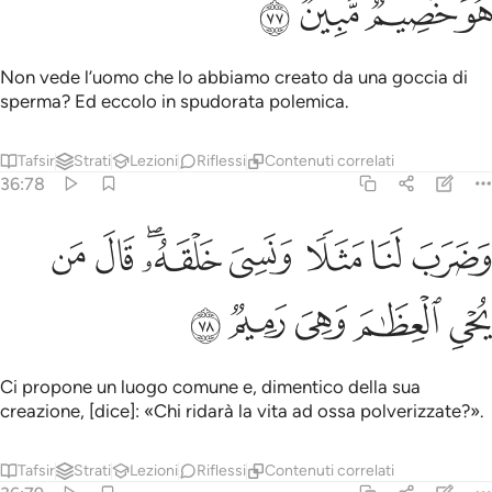
ﲀ
ﲁ
ﲂ
ﲃ
Non vede l’uomo che lo abbiamo creato da una goccia di
sperma? Ed eccolo in spudorata polemica.
Tafsir
Strati
Lezioni
Riflessi
Contenuti correlati
36:78
ﲄ
ﲅ
ﲆ
ﲇ
ﲈﲉ
ﲊ
ضرب لنا مثلا ونسي خلقه قال من يحيي العظام وهي رميم ٧٨
ﲋ
َضَرَبَ لَنَا مَثَلًۭا وَنَسِىَ خَلْقَهُۥ ۖ قَالَ مَن يُحْىِ ٱلْعِظَـٰمَ وَهِىَ رَمِيمٌۭ ٨
ﲌ
ﲍ
ﲎ
ﲏ
ﲐ
Ci propone un luogo comune e, dimentico della sua
creazione, [dice]: «Chi ridarà la vita ad ossa polverizzate?».
Tafsir
Strati
Lezioni
Riflessi
Contenuti correlati