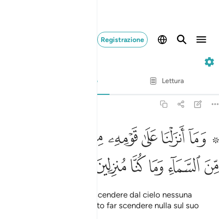
Registrazione
36. Ya-Sin
Versetto per versetto
Lettura
Traduzione
: Hamza Roberto Piccardo
36:28
ﱁ ﱂ
ﱃ
ﱄ
ﱅ
ﱆ
ﱇ
ﱈ
ﱉ
۞ ما انزلنا على قومه من بعده من جند من السماء وما كنا منزلين ٢٨
َمَآ أَنزَلْنَا عَلَىٰ قَوْمِهِۦ مِنۢ بَعْدِهِۦ مِن جُندٍۢ مِّنَ ٱلسَّمَآءِ وَمَا كُنَّا مُنزِلِي
ﱊ
ﱋ
ﱌ
ﱍ
ﱎ
ﱏ
Dopo di lui non facemmo scendere dal cielo nessuna
armata. Non abbiamo voluto far scendere nulla sul suo
popolo.