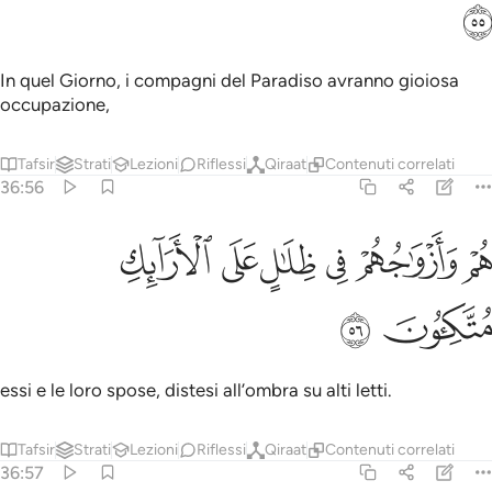
ﱈ
In quel Giorno, i compagni del Paradiso avranno gioiosa
occupazione,
Tafsir
Strati
Lezioni
Riflessi
Qiraat
Contenuti correlati
36:56
ﱉ
ﱊ
ﱋ
ﱌ
ﱍ
م وازواجهم في ظلال على الارايك متكيون ٥٦
ﱎ
ُمْ وَأَزْوَٰجُهُمْ فِى ظِلَـٰلٍ عَلَى ٱلْأَرَآئِكِ مُتَّكِـُٔونَ ٥٦
ﱏ
ﱐ
essi e le loro spose, distesi all’ombra su alti letti.
Tafsir
Strati
Lezioni
Riflessi
Qiraat
Contenuti correlati
36:57