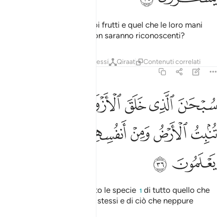
affinché mangiassero i Suoi frutti e quel che le loro mani
non hanno procurato
. Non saranno riconoscenti?
1
Tafsir
Strati
Lezioni
Riflessi
Qiraat
Contenuti correlati
36:36
ﲙ
ﲚ
ﲛ
ﲜ
ﲝ
ﲞ
بحان الذي خلق الازواج كلها مما تنبت الارض ومن انفسهم ومما لا يعلمو
ُبْحَـٰنَ ٱلَّذِى خَلَقَ ٱلْأَزْوَٰجَ كُلَّهَا مِمَّا تُنۢبِتُ ٱلْأَرْضُ وَمِنْ أَنفُسِهِمْ وَمِمَّا لَا ي
ﲟ
ﲠ
ﲡ
ﲢ
ﲣ
ﲤ
ﲥ
ﲦ
Gloria a Colui Che ha creato le specie
di tutto quello che
1
la terra fa crescere, di loro stessi e di ciò che neppure
conoscono.