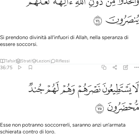
ﱝ
ﱞ
ﱟ
ﱠ
ﱡ
ﱢ
َٱتَّخَذُوا۟ مِن دُونِ ٱللَّهِ ءَالِهَةًۭ لَّعَلَّهُمْ يُنصَرُونَ ٧٤
ﱣ
ﱤ
Si prendono divinità all’infuori di Allah, nella speranza di
essere soccorsi.
Tafsir
Strati
Lezioni
Riflessi
36:75
ﱥ
ﱦ
ﱧ
ﱨ
ا يستطيعون نصرهم وهم لهم جند محضرون ٧٥
ﱩ
ﱪ
َا يَسْتَطِيعُونَ نَصْرَهُمْ وَهُمْ لَهُمْ جُندٌۭ مُّحْضَرُونَ ٧٥
ﱫ
ﱬ
Esse non potranno soccorrerli, saranno anzi un’armata
schierata contro di loro.