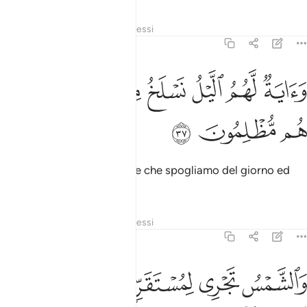
Tafsir
Strati
Lezioni
Riflessi
36:37
ﲧ
ﲨ
ﲩ
ﲪ
ﲫ
اية لهم الليل نسلخ منه النهار فاذا هم مظلمون ٣٧
ﲬ
ﲭ
َءَايَةٌۭ لَّهُمُ ٱلَّيْلُ نَسْلَخُ مِنْهُ ٱلنَّهَارَ فَإِذَا هُم مُّظْلِمُونَ ٣٧
ﲮ
ﲯ
ﲰ
E un segno per loro la notte che spogliamo del giorno ed
allora sono nelle tenebre.
Tafsir
Strati
Lezioni
Riflessi
36:38
ﲱ
ﲲ
ﲳ
ﲴﲵ
الشمس تجري لمستقر لها ذالك تقدير العزيز العليم ٣٨
ﲶ
ﲷ
َٱلشَّمْسُ تَجْرِى لِمُسْتَقَرٍّۢ لَّهَا ۚ ذَٰلِكَ تَقْدِيرُ ٱلْعَزِيزِ ٱلْعَلِيمِ ٣٨