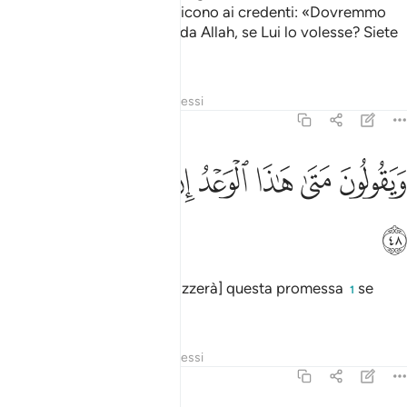
concesso», i miscredenti dicono ai credenti: «Dovremmo
nutrire chi sarebbe nutrito da Allah, se Lui lo volesse? Siete
in evidente errore»
.
1
Tafsir
Strati
Lezioni
Riflessi
36:48
ﲓ
ﲔ
ﲕ
ﲖ
ﲗ
يقولون متى هاذا الوعد ان كنتم صادقين ٤٨
ﲘ
ﲙ
َيَقُولُونَ مَتَىٰ هَـٰذَا ٱلْوَعْدُ إِن كُنتُمْ صَـٰدِقِينَ ٤٨
ﲚ
E dicono: «Quando [si realizzerà] questa promessa
se
1
siete veridici?».
Tafsir
Strati
Lezioni
Riflessi
36:49