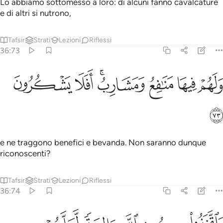
Lo abbiamo sottomesso a loro: di alcuni fanno cavalcature
e di altri si nutrono,
Tafsir
Strati
Lezioni
Riflessi
36:73
ﱕ
ﱖ
ﱗ
لهم فيها منافع ومشارب افلا يشكرون ٧٣
ﱘﱙ
ﱚ
ﱛ
َلَهُمْ فِيهَا مَنَـٰفِعُ وَمَشَارِبُ ۖ أَفَلَا يَشْكُرُونَ ٧٣
ﱜ
e ne traggono benefici e bevanda. Non saranno dunque
riconoscenti?
Tafsir
Strati
Lezioni
Riflessi
36:74
اتخذوا من دون الله الهة لعلهم ينصرون ٧٤