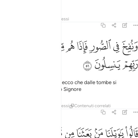
alle loro famiglie.
Tafsir
Strati
Lezioni
Riflessi
36:51
ﲬ
ﲭ
ﲮ
ﲯ
ﲰ
ﲱ
نفخ في الصور فاذا هم من الاجداث الى ربهم ينسلون ٥١
ﲲ
ﲳ
َنُفِخَ فِى ٱلصُّورِ فَإِذَا هُم مِّنَ ٱلْأَجْدَاثِ إِلَىٰ رَبِّهِمْ يَنسِلُونَ ٥١
ﲴ
ﲵ
ﲶ
Sarà soffiato nel Corno ed ecco che dalle tombe si
precipiteranno verso il loro Signore
Tafsir
Strati
Lezioni
Riflessi
Contenuti correlati
36:52
ﲷ
ﲸ
ﲹ
ﲺ
ﲻ
ﲼﲽ ﲾ
ﲿ
ﳀ
الوا يا ويلنا من بعثنا من مرقدنا هاذا ما وعد الرحمان وصدق المرسلون ٥٢
َالُوا۟ يَـٰوَيْلَنَا مَنۢ بَعَثَنَا مِن مَّرْقَدِنَا ۜ ۗ هَـٰذَا مَا وَعَدَ ٱلرَّحْمَـٰ