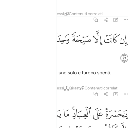
Tafsir
Strati
Lezioni
Riflessi
Contenuti correlati
36:29
ﱐ
ﱑ
ﱒ
ﱓ
ن كانت الا صيحة واحدة فاذا هم خامدون ٢٩
ﱔ
ﱕ
ﱖ
ﱗ
ِن كَانَتْ إِلَّا صَيْحَةًۭ وَٰحِدَةًۭ فَإِذَا هُمْ خَـٰمِدُونَ ٢٩
ﱘ
Non ci fu altro che il Grido, uno solo e furono spenti.
Tafsir
Strati
Lezioni
Riflessi
Qiraat
Contenuti correlati
36:30
ﱙ
ﱚ
ﱛﱜ
ﱝ
ﱞ
ﱟ
ا حسرة على العباد ما ياتيهم من رسول الا كانوا به يستهزيون ٣٠
ﱠ
َـٰحَسْرَةً عَلَى ٱلْعِبَادِ ۚ مَا يَأْتِيهِم مِّن رَّسُولٍ إِلَّا كَانُوا۟ بِهِۦ يَسْتَهْزِءُونَ ٣٠