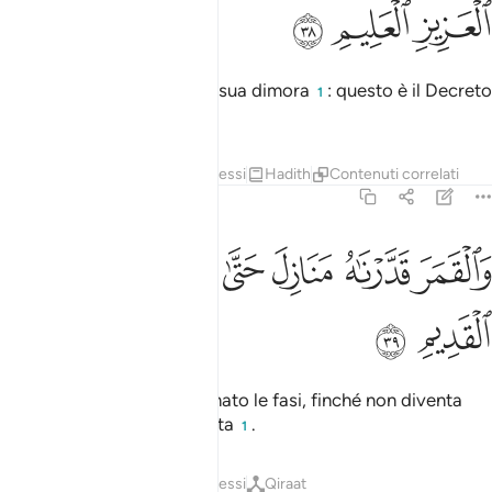
ﲸ
ﲹ
ﲺ
E il sole che corre verso la sua dimora
: questo è il Decreto
1
dell’Eccelso, del Sapiente.
Tafsir
Strati
Lezioni
Riflessi
Hadith
Contenuti correlati
36:39
ﲻ
ﲼ
ﲽ
ﲾ
ﲿ
القمر قدرناه منازل حتى عاد كالعرجون القديم ٣٩
ﳀ
َٱلْقَمَرَ قَدَّرْنَـٰهُ مَنَازِلَ حَتَّىٰ عَادَ كَٱلْعُرْجُونِ ٱلْقَدِيمِ ٣٩
ﳁ
ﳂ
E alla luna abbiamo assegnato le fasi, finché non diventa
come una palma invecchiata
.
1
Tafsir
Strati
Lezioni
Riflessi
Qiraat