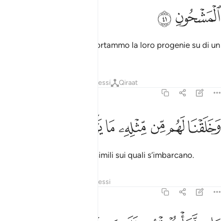
ﱈ
ﱉ
E un segno per loro, che portammo la loro progenie su di un
vascello stracarico
.
1
Tafsir
Strati
Lezioni
Riflessi
Qiraat
36:42
ﱊ
ﱋ
ﱌ
خلقنا لهم من مثله ما يركبون ٤٢
ﱍ
ﱎ
ﱏ
ﱐ
َخَلَقْنَا لَهُم مِّن مِّثْلِهِۦ مَا يَرْكَبُونَ ٤٢
E per loro ne creammo di simili sui quali s’imbarcano.
Tafsir
Strati
Lezioni
Riflessi
36:43
ان نشا نغرقهم فلا صريخ لهم ولا هم ينقذون ٤٣