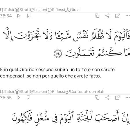
Tafsir
Strati
Lezioni
Riflessi
Qiraat
36:54
ﳑ
ﳒ
ﳓ
ﳔ
ﳕ
ﳖ
اليوم لا تظلم نفس شييا ولا تجزون الا ما كنتم تعملون ٥٤
ﳗ
ﳘ
َٱلْيَوْمَ لَا تُظْلَمُ نَفْسٌۭ شَيْـًۭٔا وَلَا تُجْزَوْنَ إِلَّا مَا كُنتُمْ تَعْمَلُونَ ٥٤
ﳙ
ﳚ
ﳛ
ﳜ
E in quel Giorno nessuno subirà un torto e non sarete
compensati se non per quello che avrete fatto.
Tafsir
Strati
Lezioni
Riflessi
Contenuti correlati
36:55
ﱁ
ﱂ
ﱃ
ﱄ
ن اصحاب الجنة اليوم في شغل فاكهون ٥٥
ﱅ
ﱆ
ﱇ
ِنَّ أَصْحَـٰبَ ٱلْجَنَّةِ ٱلْيَوْمَ فِى شُغُلٍۢ فَـٰكِهُونَ ٥٥