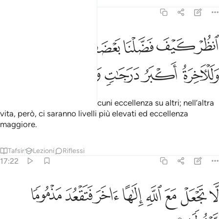
Tafsir
Lezioni
Riflessi
17:21
ﱯ
ﱰ
ﱱ
ﱲ
ﱳ
ﱴﱵ
نظر كيف فضلنا بعضهم على بعض وللاخرة اكبر درجات واكبر تفضيلا ٢١
نظُرْ كَيْفَ فَضَّلْنَا بَعْضَهُمْ عَلَىٰ بَعْضٍۢ ۚ وَلَلْـَٔاخِرَةُ أَكْبَرُ دَرَجَـٰتٍۢ وَأَكْبَرُ
ﱶ
ﱷ
ﱸ
ﱹ
ﱺ
ﱻ
Osserva come diamo ad alcuni eccellenza su altri; nell’altra
vita, però, ci saranno livelli più elevati ed eccellenza
maggiore.
Tafsir
Lezioni
Riflessi
17:22
ﱼ
ﱽ
ﱾ
ﱿ
ﲀ
ﲁ
ا تجعل مع الله الاها اخر فتقعد مذموما مخذولا ٢٢
ﲂ
ﲃ
َّا تَجْعَلْ مَعَ ٱللَّهِ إِلَـٰهًا ءَاخَرَ فَتَقْعُدَ مَذْمُومًۭا مَّخْذُولًۭا ٢٢