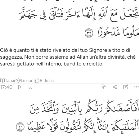
ﱊ
ﱋ
ﱌ
ﱍ
ﱎ
ﱏ
ﱐ
ﱑ
ﱒ
ﱓ
ﱔ
Ciò è quanto ti è stato rivelato dal tuo Signore a titolo di
saggez­za. Non porre assieme ad Allah un’altra divinità, ché
saresti gettato nellTnferno, bandito e reietto.
Tafsir
Lezioni
Riflessi
17:40
ﱕ
ﱖ
ﱗ
ﱘ
ﱙ
فاصفاكم ربكم بالبنين واتخذ من الملايكة اناثا انكم لتقولون قولا عظيما ٤٠
َفَأَصْفَىٰكُمْ رَبُّكُم بِٱلْبَنِينَ وَٱتَّخَذَ مِنَ ٱلْمَلَـٰٓئِكَةِ إِنَـٰثًا ۚ إِنَّكُمْ لَتَقُولُونَ قَوْلً
ﱚ
ﱛﱜ
ﱝ
ﱞ
ﱟ
ﱠ
ﱡ