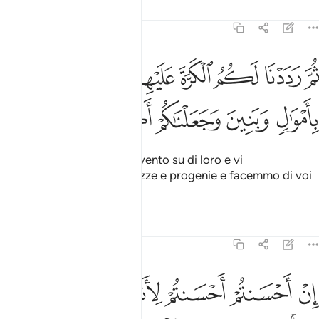
Tafsir
Lezioni
Riflessi
17:6
ﲑ
ﲒ
ﲓ
ﲔ
ﲕ
ﲖ
م رددنا لكم الكرة عليهم وامددناكم باموال وبنين وجعلناكم اكثر نفيرا ٦
ُمَّ رَدَدْنَا لَكُمُ ٱلْكَرَّةَ عَلَيْهِمْ وَأَمْدَدْنَـٰكُم بِأَمْوَٰلٍۢ وَبَنِينَ وَجَعَلْنَـٰكُمْ أَكْثَرَ نَفِير
ﲗ
ﲘ
ﲙ
ﲚ
ﲛ
ﲜ
Vi demmo quindi il sopravvento su di loro e vi
corroborammo con ricchezze e progenie e facemmo di voi
un popolo numeroso.
Tafsir
Lezioni
Riflessi
17:7
ﲝ
ﲞ
ﲟ
ﲠﲡ
ﲢ
ﲣ
ن احسنتم احسنتم لانفسكم وان اساتم فلها فاذا جاء وعد الاخرة ليسوءوا
ِنْ أَحْسَنتُمْ أَحْسَنتُمْ لِأَنفُسِكُمْ ۖ وَإِنْ أَسَأْتُمْ فَلَهَا ۚ فَإِذَا جَآءَ وَعْدُ ٱلْـَٔاخ