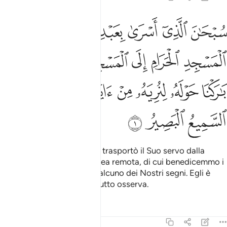
ﱁ
ﱂ
ﱃ
ﱄ
ﱅ
ﱆ
بحان الذي اسرى بعبده ليلا من المسجد الحرام الى المسجد الاقصى الذي ب
ُبْحَـٰنَ ٱلَّذِىٓ أَسْرَىٰ بِعَبْدِهِۦ لَيْلًۭا مِّنَ ٱلْمَسْجِدِ ٱلْحَرَامِ إِلَى ٱلْم
ﱇ
ﱈ
ﱉ
ﱊ
ﱋ
ﱌ
ﱍ
ﱎ
ﱏ
ﱐ
ﱑﱒ
ﱓ
ﱔ
ﱕ
ﱖ
ﱗ
Gloria a Colui Che di notte trasportò il Suo servo dalla
Santa Mo­schea alla Moschea remota, di cui benedicemmo i
dintorni, per mo­strargli qualcuno dei Nostri segni. Egli è
Colui Che tutto ascolta e tutto osserva.
Tafsir
Lezioni
Riflessi
17:2