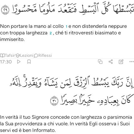
ﱕ
ﱖ
ﱗ
ﱘ
ﱙ
ﱚ
ﱛ
Non portare la mano al collo
e non distenderla neppure
1
con troppa larghezza
, ché ti ritroveresti biasimato e
2
immiserito.
Tafsir
Lezioni
Riflessi
17:30
ﱜ
ﱝ
ﱞ
ﱟ
ﱠ
ﱡ
ﱢﱣ
ن ربك يبسط الرزق لمن يشاء ويقدر انه كان بعباده خبيرا بصيرا ٣٠
ﱤ
ِنَّ رَبَّكَ يَبْسُطُ ٱلرِّزْقَ لِمَن يَشَآءُ وَيَقْدِرُ ۚ إِنَّهُۥ كَانَ بِعِبَادِهِۦ خَبِيرًۢا بَصِ
ﱥ
ﱦ
ﱧ
ﱨ
ﱩ
In verità il tuo Signore concede con larghezza o parsimonia
la Sua provvidenza a chi vuole. In verità Egli osserva i Suoi
servi ed è ben Informato.