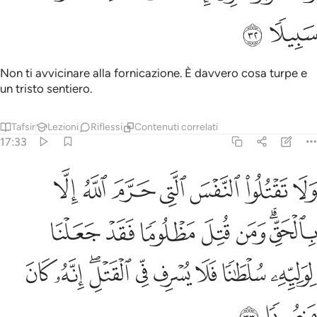
ﲂ
ﲃ
Non ti avvicinare alla fornicazione. È davvero cosa turpe e
un tristo sentiero.
Tafsir
Lezioni
Riflessi
Contenuti correlati
17:33
ﲄ
ﲅ
ﲆ
ﲇ
ﲈ
ﲉ
ﲊ
لا تقتلوا النفس التي حرم الله الا بالحق ومن قتل مظلوما فقد جعلنا لو
َلَا تَقْتُلُوا۟ ٱلنَّفْسَ ٱلَّتِى حَرَّمَ ٱللَّهُ إِلَّا بِٱلْحَقِّ ۗ وَمَن قُتِلَ مَظْلُومًۭا ف
ﲋﲌ
ﲍ
ﲎ
ﲏ
ﲐ
ﲑ
ﲒ
ﲓ
ﲔ
ﲕ
ﲖ
ﲗﲘ
ﲙ
ﲚ
ﲛ
ﲜ