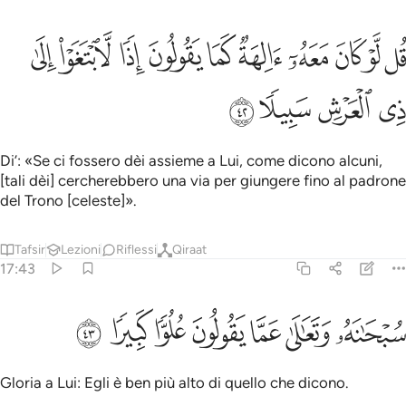
ﱭ
ﱮ
ﱯ
ﱰ
ﱱ
ﱲ
ﱳ
ﱴ
ﱵ
ل لو كان معه الهة كما يقولون اذا لابتغوا الى ذي العرش سبيلا ٤٢
ﱶ
ُل لَّوْ كَانَ مَعَهُۥٓ ءَالِهَةٌۭ كَمَا يَقُولُونَ إِذًۭا لَّٱبْتَغَوْا۟ إِلَىٰ ذِى ٱلْعَرْ
ﱷ
ﱸ
ﱹ
ﱺ
Di’: «Se ci fossero dèi assieme a Lui, come dicono alcuni,
[tali dèi] cercherebbero una via per giungere fino al padrone
del Trono [celeste]».
Tafsir
Lezioni
Riflessi
Qiraat
17:43
ﱻ
ﱼ
ﱽ
ﱾ
بحانه وتعالى عما يقولون علوا كبيرا ٤٣
ﱿ
ﲀ
ﲁ
ُبْحَـٰنَهُۥ وَتَعَـٰلَىٰ عَمَّا يَقُولُونَ عُلُوًّۭا كَبِيرًۭا ٤٣
Gloria a Lui: Egli è ben più alto di quello che dicono.