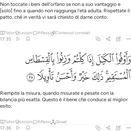
Non toccate i beni dell’orfano se non a suo vantaggio e
[solo] fino a quando non raggiunga l’età adulta. Rispettate il
patto, ché in verità vi sarà chiesto di darne conto.
Tafsir
Lezioni
Riflessi
Contenuti correlati
17:35
ﲱ
ﲲ
ﲳ
ﲴ
ﲵ
ﲶ
اوفوا الكيل اذا كلتم وزنوا بالقسطاس المستقيم ذالك خير واحسن تاويلا ٥
َأَوْفُوا۟ ٱلْكَيْلَ إِذَا كِلْتُمْ وَزِنُوا۟ بِٱلْقِسْطَاسِ ٱلْمُسْتَقِيمِ ۚ ذَٰلِكَ خَيْرٌۭ و
ﲷﲸ
ﲹ
ﲺ
ﲻ
ﲼ
ﲽ
Riempite la misura, quando misurate e pesate con la
bilancia più esatta. Questo è il bene che conduce al miglior
esito.
Tafsir
Lezioni
Riflessi
Qiraat
17:36