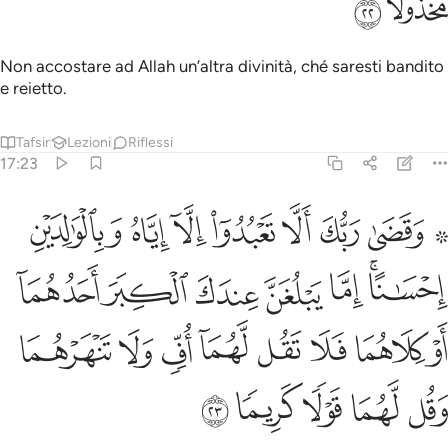
ﲄ
ﲅ
Non accostare ad Allah un’altra divinità, ché saresti bandito
e reietto.
Tafsir
Lezioni
Riflessi
17:23
ﲆ ﲇ
ﲈ
ﲉ
ﲊ
ﲋ
ﲌ
ﲍ
قضى ربك الا تعبدوا الا اياه وبالوالدين احسانا اما يبلغن عندك الكبر احده
َقَضَىٰ رَبُّكَ أَلَّا تَعْبُدُوٓا۟ إِلَّآ إِيَّاهُ وَبِٱلْوَٰلِدَيْنِ إِحْسَـٰنًا ۚ إِمَّا يَبْلُغَنَّ عِندَكَ
ﲎﲏ
ﲐ
ﲑ
ﲒ
ﲓ
ﲔ
ﲕ
ﲖ
ﲗ
ﲘ
ﲙ
ﲚ
ﲛ
ﲜ
ﲝ
ﲞ
ﲟ
ﲠ
ﲡ