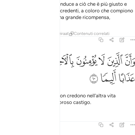
In verità questo Corano conduce a ciò che è più giusto e
annun­cia la lieta novella ai credenti, a coloro che compiono
il bene: in verità avranno una grande ricompensa,
Tafsir
Lezioni
Riflessi
Qiraat
Contenuti correlati
17:10
ﱠ
ﱡ
ﱢ
ﱣ
ﱤ
ان الذين لا يومنون بالاخرة اعتدنا لهم عذابا اليما ١٠
ﱥ
ﱦ
َأَنَّ ٱلَّذِينَ لَا يُؤْمِنُونَ بِٱلْـَٔاخِرَةِ أَعْتَدْنَا لَهُمْ عَذَابًا أَلِيمًۭا ١٠
ﱧ
ﱨ
ﱩ
e in verità per coloro che non credono nell’altra vita
abbiamo preparato un doloroso castigo.
Tafsir
Lezioni
Riflessi
17:11