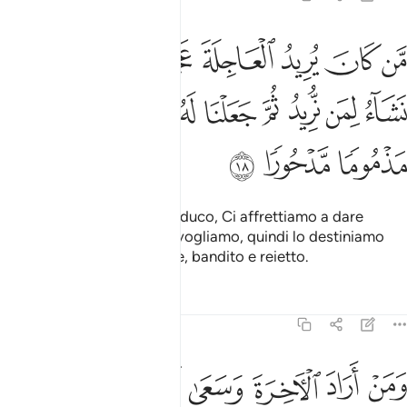
ﱁ
ﱂ
ﱃ
ﱄ
ﱅ
ﱆ
ﱇ
ﱈ
ن كان يريد العاجلة عجلنا له فيها ما نشاء لمن نريد ثم جعلنا له جهنم يص
َّن كَانَ يُرِيدُ ٱلْعَاجِلَةَ عَجَّلْنَا لَهُۥ فِيهَا مَا نَشَآءُ لِمَن نُّرِيدُ ثُمَّ جَعَلْنَا لَهُۥ 
ﱉ
ﱊ
ﱋ
ﱌ
ﱍ
ﱎ
ﱏ
ﱐ
ﱑ
ﱒ
ﱓ
Quanto a chi desidera il caduco, Ci affrettiamo a dare
quello che vogliamo a chi vogliamo, quindi lo destiniamo
all’Inferno che dovrà subire, bandito e reietto.
Tafsir
Lezioni
Riflessi
17:19
ﱔ
ﱕ
ﱖ
ﱗ
ﱘ
ﱙ
ﱚ
من اراد الاخرة وسعى لها سعيها وهو مومن فاولايك كان سعيهم مشكورا 
َمَنْ أَرَادَ ٱلْـَٔاخِرَةَ وَسَعَىٰ لَهَا سَعْيَهَا وَهُوَ مُؤْمِنٌۭ فَأُو۟لَـٰٓئِكَ كَانَ سَعْيُه