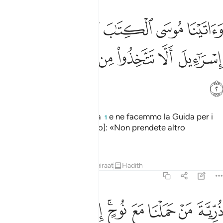
ﱘ
ﱙ
ﱚ
ﱛ
ﱜ
ﱝ
اتينا موسى الكتاب وجعلناه هدى لبني اسراييل الا تتخذوا من دوني وكيلا 
َءَاتَيْنَا مُوسَى ٱلْكِتَـٰبَ وَجَعَلْنَـٰهُ هُدًۭى لِّبَنِىٓ إِسْرَٰٓءِيلَ أَلَّا تَتَّخِذُوا۟ مِن
ﱞ
ﱟ
ﱠ
ﱡ
ﱢ
ﱣ
ﱤ
Demmo a Mosè la Scrittura
e ne facemmo la Guida per i
1
Figli di Israele [dicendo loro]: «Non prendete altro
protettore che Me!».
Tafsir
Lezioni
Riflessi
Qiraat
Hadith
17:3
ﱥ
ﱦ
ﱧ
ﱨ
ﱩﱪ
رية من حملنا مع نوح انه كان عبدا شكورا ٣
ﱫ
ﱬ
ﱭ
ُرِّيَّةَ مَنْ حَمَلْنَا مَعَ نُوحٍ ۚ إِنَّهُۥ كَانَ عَبْدًۭا شَكُورًۭا ٣