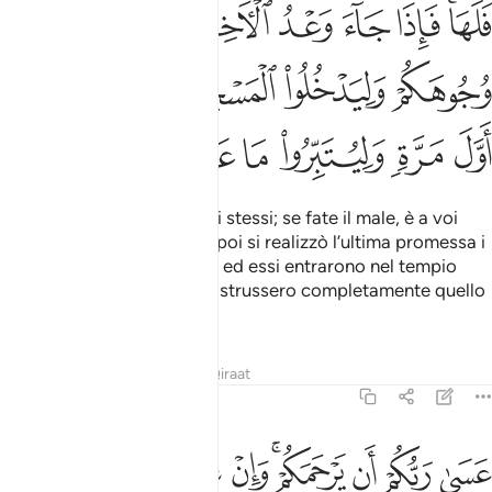
ﲤﲥ
ﲦ
ﲧ
ﲨ
ﲩ
ﲪ
ﲫ
ﲬ
ﲭ
ﲮ
ﲯ
ﲰ
ﲱ
ﲲ
ﲳ
ﲴ
ﲵ
ﲶ
Se fate il bene, lo fate a voi stessi; se fate il male, è a voi
stessi che lo fate. Quando poi si realizzò l’ultima promessa i
vostri volti furo­no oscurati ed essi entrarono nel tempio
come già erano entrati e di­strussero completamente quello
che avevano conquistato.
Tafsir
Lezioni
Riflessi
Qiraat
17:8
ﱁ
ﱂ
ﱃ
ﱄﱅ
ﱆ
ﱇ
ﱈﱉ
ﱊ
سى ربكم ان يرحمكم وان عدتم عدنا وجعلنا جهنم للكافرين حصيرا ٨
َسَىٰ رَبُّكُمْ أَن يَرْحَمَكُمْ ۚ وَإِنْ عُدتُّمْ عُدْنَا ۘ وَجَعَلْنَا جَهَنَّمَ لِلْكَـٰفِرِينَ حَصِيرًا ٨