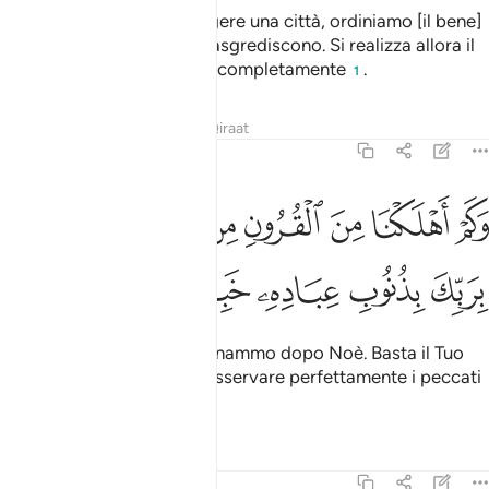
Quando vogliamo distruggere una città, ordiniamo [il bene]
ai suoi ricchi, ma presto trasgrediscono. Si realizza allora il
Decreto e la distruggiamo completamente
.
1
Tafsir
Lezioni
Riflessi
Qiraat
17:17
ﳍ
ﳎ
ﳏ
ﳐ
ﳑ
ﳒ
ﳓﳔ
ﳕ
كم اهلكنا من القرون من بعد نوح وكفى بربك بذنوب عباده خبيرا بصيرا ١٧
َكَمْ أَهْلَكْنَا مِنَ ٱلْقُرُونِ مِنۢ بَعْدِ نُوحٍۢ ۗ وَكَفَىٰ بِرَبِّكَ بِذُنُوبِ عِبَادِهِۦ 
ﳖ
ﳗ
ﳘ
ﳙ
ﳚ
ﳛ
Quante generazioni sterminammo dopo Noè. Basta il Tuo
Signo­re per conoscere e osservare perfettamente i peccati
dei Suoi servi
.
1
Tafsir
Lezioni
Riflessi
17:18