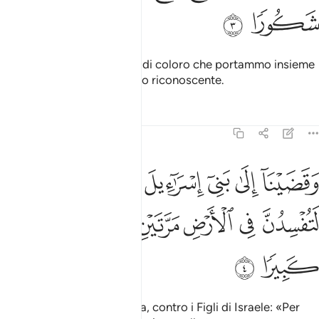
ﱮ
ﱯ
[Egli era un] discendente
di coloro che portammo insieme
1
a Noè. In verità era un servo riconoscente.
Tafsir
Lezioni
Riflessi
17:4
ﱰ
ﱱ
ﱲ
ﱳ
ﱴ
ﱵ
قضينا الى بني اسراييل في الكتاب لتفسدن في الارض مرتين ولتعلن علوا
َقَضَيْنَآ إِلَىٰ بَنِىٓ إِسْرَٰٓءِيلَ فِى ٱلْكِتَـٰبِ لَتُفْسِدُنَّ فِى ٱلْأَرْضِ مَرَّتَيْنِ وَلَتَع
ﱶ
ﱷ
ﱸ
ﱹ
ﱺ
ﱻ
ﱼ
ﱽ
Decretammo nella Scrittura, contro i Figli di Israele: «Per