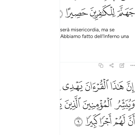
ﱋ
ﱌ
ﱍ
ﱎ
Forse il vostro Signore vi userà misericordia, ma se
persisterete persisteremo. Abbiamo fatto dell’Inferno una
prigione per i miscre­denti.
Tafsir
Lezioni
Riflessi
17:9
ﱏ
ﱐ
ﱑ
ﱒ
ﱓ
ﱔ
ﱕ
ن هاذا القران يهدي للتي هي اقوم ويبشر المومنين الذين يعملون الصالحا
ِنَّ هَـٰذَا ٱلْقُرْءَانَ يَهْدِى لِلَّتِى هِىَ أَقْوَمُ وَيُبَشِّرُ ٱلْمُؤْمِنِينَ ٱلَّذِينَ يَعْمَلُون
ﱖ
ﱗ
ﱘ
ﱙ
ﱚ
ﱛ
ﱜ
ﱝ
ﱞ
ﱟ