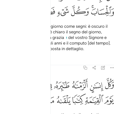
ﲇﲈ
ﲉ
ﲊ
ﲋ
ﲌ
ﲍ
Abbiamo fatto la notte e il giorno come segni: è oscuro il
segno della notte, mentre è chiaro il segno del giorno,
affinché in essi cerchiate la grazia
del vostro Signore e
1
conosciate lo scorrere degli anni e il computo [del tempo].
Ed ogni cosa l’abbiamo esposta in dettaglio.
Tafsir
Lezioni
Riflessi
17:13
ﲎ
ﲏ
ﲐ
ﲑ
ﲒ
ﲓﲔ
ﲕ
ﲖ
كل انسان الزمناه طايره في عنقه ونخرج له يوم القيامة كتابا يلقاه منشو
َكُلَّ إِنسَـٰنٍ أَلْزَمْنَـٰهُ طَـٰٓئِرَهُۥ فِى عُنُقِهِۦ ۖ وَنُخْرِجُ لَهُۥ يَوْمَ ٱلْقِيَـٰمَةِ كِتَـٰبً
ﲗ
ﲘ
ﲙ
ﲚ
ﲛ
ﲜ