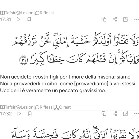
Tafsir
Lezioni
Riflessi
17:31
ﱪ
ﱫ
ﱬ
ﱭ
ﱮﱯ
ﱰ
ﱱ
لا تقتلوا اولادكم خشية املاق نحن نرزقهم واياكم ان قتلهم كان خطيا كبير
َلَا تَقْتُلُوٓا۟ أَوْلَـٰدَكُمْ خَشْيَةَ إِمْلَـٰقٍۢ ۖ نَّحْنُ نَرْزُقُهُمْ وَإِيَّاكُمْ ۚ إِنَّ قَتْل
ﱲﱳ
ﱴ
ﱵ
ﱶ
ﱷ
ﱸ
ﱹ
Non uccidete i vostri figli per timore della miseria: siamo
Noi a provvederli di cibo, come [provvediamo] a voi stessi.
Ucciderli è vera­mente un peccato gravissimo.
Tafsir
Lezioni
Riflessi
Qiraat
17:32
ﱺ
ﱻ
ﱼﱽ
ﱾ
ﱿ
لا تقربوا الزنا انه كان فاحشة وساء سبيلا ٣٢
ﲀ
ﲁ
َلَا تَقْرَبُوا۟ ٱلزِّنَىٰٓ ۖ إِنَّهُۥ كَانَ فَـٰحِشَةًۭ وَسَآءَ سَبِيلًۭا ٣٢