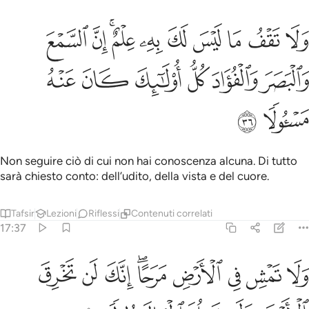
ﲾ
ﲿ
ﳀ
ﳁ
ﳂ
ﳃ
ﳄﳅ
ﳆ
ﳇ
لا تقف ما ليس لك به علم ان السمع والبصر والفواد كل اولايك كان عنه م
َلَا تَقْفُ مَا لَيْسَ لَكَ بِهِۦ عِلْمٌ ۚ إِنَّ ٱلسَّمْعَ وَٱلْبَصَرَ وَٱلْفُؤَادَ كُلُّ أُو۟لَـٰٓئِ
ﳈ
ﳉ
ﳊ
ﳋ
ﳌ
ﳍ
ﳎ
ﳏ
Non seguire ciò di cui non hai conoscenza alcuna. Di tutto
sarà chiesto conto: dell’udito, della vista e del cuore.
Tafsir
Lezioni
Riflessi
Contenuti correlati
17:37
ﳐ
ﳑ
ﳒ
ﳓ
ﳔﳕ
ﳖ
ﳗ
ﳘ
لا تمش في الارض مرحا انك لن تخرق الارض ولن تبلغ الجبال طولا ٣٧
َلَا تَمْشِ فِى ٱلْأَرْضِ مَرَحًا ۖ إِنَّكَ لَن تَخْرِقَ ٱلْأَرْضَ وَلَن تَبْلُغَ ٱلْجِبَالَ طُو