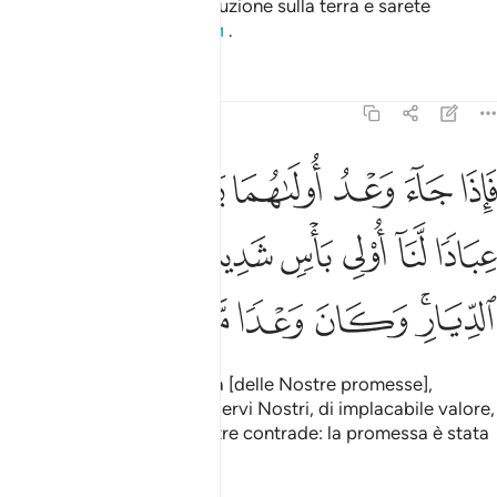
due volte porterete la corruzione sulla terra e sarete
manifestamente su­perbi»
.
1
Tafsir
Lezioni
Riflessi
17:5
ﱾ
ﱿ
ﲀ
ﲁ
ﲂ
ﲃ
اذا جاء وعد اولاهما بعثنا عليكم عبادا لنا اولي باس شديد فجاسوا خلال ا
َإِذَا جَآءَ وَعْدُ أُولَىٰهُمَا بَعَثْنَا عَلَيْكُمْ عِبَادًۭا لَّنَآ أُو۟لِى بَأْسٍۢ شَدِيدٍ
ﲄ
ﲅ
ﲆ
ﲇ
ﲈ
ﲉ
ﲊ
ﲋﲌ
ﲍ
ﲎ
ﲏ
ﲐ
Quando si realizzò la prima [delle Nostre promesse],
mandammo contro di voi servi Nostri, di implacabile valore,
che penetrarono nelle vostre contrade: la promessa è stata
mantenuta.