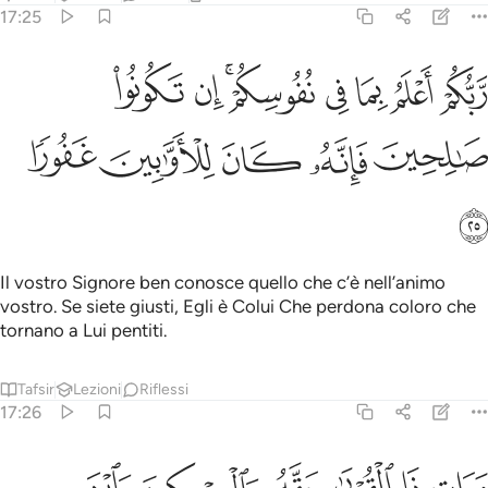
17:25
ﲯ
ﲰ
ﲱ
ﲲ
ﲳﲴ
ﲵ
ﲶ
بكم اعلم بما في نفوسكم ان تكونوا صالحين فانه كان للاوابين غفورا ٢٥
َّبُّكُمْ أَعْلَمُ بِمَا فِى نُفُوسِكُمْ ۚ إِن تَكُونُوا۟ صَـٰلِحِينَ فَإِنَّهُۥ كَانَ لِلْأَوَّٰبِينَ غ
ﲷ
ﲸ
ﲹ
ﲺ
ﲻ
ﲼ
Il vostro Signore ben conosce quello che c’è nell’animo
vostro. Se siete giusti, Egli è Colui Che perdona coloro che
tornano a Lui pentiti.
Tafsir
Lezioni
Riflessi
17:26
ﲽ
ﲾ
ﲿ
ﳀ
ﳁ
ات ذا القربى حقه والمسكين وابن السبيل ولا تبذر تبذيرا ٢٦
ﳂ