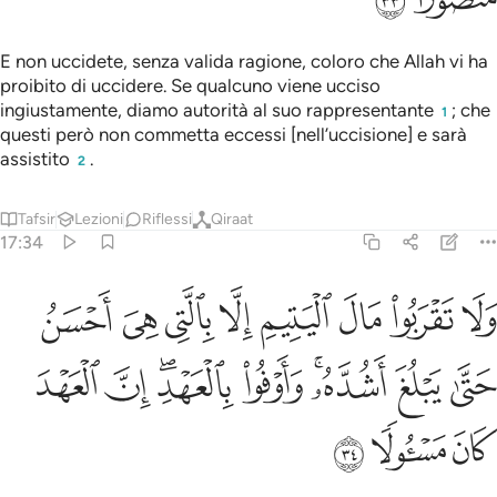
E non uccidete, senza valida ragione, coloro che Allah vi ha
proi­bito di uccidere. Se qualcuno viene ucciso
ingiustamente, diamo auto­rità al suo rappresentante
; che
1
questi però non commetta eccessi [nell’uccisione] e sarà
assistito
.
2
Tafsir
Lezioni
Riflessi
Qiraat
17:34
ﲝ
ﲞ
ﲟ
ﲠ
ﲡ
ﲢ
ﲣ
ﲤ
لا تقربوا مال اليتيم الا بالتي هي احسن حتى يبلغ اشده واوفوا بالعهد ان ا
َلَا تَقْرَبُوا۟ مَالَ ٱلْيَتِيمِ إِلَّا بِٱلَّتِى هِىَ أَحْسَنُ حَتَّىٰ يَبْلُغَ أَشُدَّهُۥ ۚ وَأَوْفُو
ﲥ
ﲦ
ﲧﲨ
ﲩ
ﲪﲫ
ﲬ
ﲭ
ﲮ
ﲯ
ﲰ