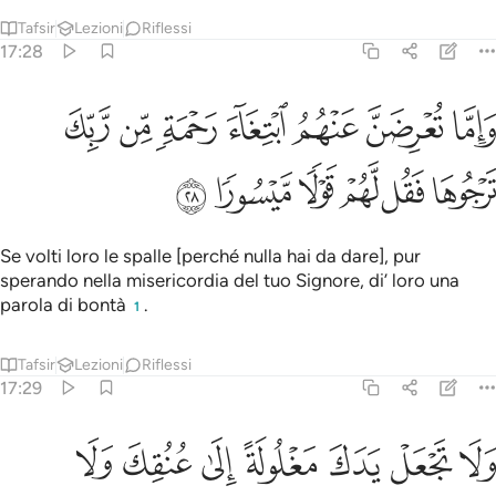
Tafsir
Lezioni
Riflessi
17:28
ﱁ
ﱂ
ﱃ
ﱄ
ﱅ
ﱆ
ﱇ
اما تعرضن عنهم ابتغاء رحمة من ربك ترجوها فقل لهم قولا ميسورا ٢٨
َإِمَّا تُعْرِضَنَّ عَنْهُمُ ٱبْتِغَآءَ رَحْمَةٍۢ مِّن رَّبِّكَ تَرْجُوهَا فَقُل لَّهُمْ قَوْلًۭا م
ﱈ
ﱉ
ﱊ
ﱋ
ﱌ
ﱍ
Se volti loro le spalle [perché nulla hai da dare], pur
sperando nella misericordia del tuo Signore, di’ loro una
parola di bontà
.
1
Tafsir
Lezioni
Riflessi
17:29
ﱎ
ﱏ
ﱐ
ﱑ
ﱒ
ﱓ
ﱔ
لا تجعل يدك مغلولة الى عنقك ولا تبسطها كل البسط فتقعد ملوما محسو
َلَا تَجْعَلْ يَدَكَ مَغْلُولَةً إِلَىٰ عُنُقِكَ وَلَا تَبْسُطْهَا كُلَّ ٱلْبَسْطِ فَتَقْعُدَ مَلُومًۭا 