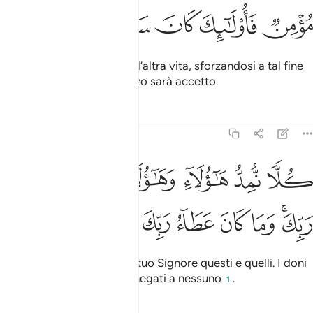
ﱛ
ﱜ
ﱝ
ﱞ
ﱟ
ﱠ
Quanto invece a chi vuole l’altra vita, sforzandosi a tal fine
ed è credente… il loro sforzo sarà accetto.
Tafsir
Lezioni
Riflessi
17:20
ﱡ
ﱢ
ﱣ
ﱤ
ﱥ
ﱦ
لا نمد هاولاء وهاولاء من عطاء ربك وما كان عطاء ربك محظورا ٢٠
ُلًّۭا نُّمِدُّ هَـٰٓؤُلَآءِ وَهَـٰٓؤُلَآءِ مِنْ عَطَآءِ رَبِّكَ ۚ وَمَا كَانَ عَطَآءُ رَبِّكَ مَحْظُورًا ٢٠
ﱧﱨ
ﱩ
ﱪ
ﱫ
ﱬ
ﱭ
ﱮ
Sosterremo con i doni del tuo Signore questi e quelli. I doni
del tuo Signore non sono negati a nessuno
.
1