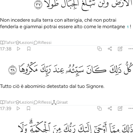
ﳙ
ﳚ
ﳛ
ﳜ
ﳝ
ﳞ
Non incedere sulla terra con alterigia, ché non potrai
fenderla e giammai potrai essere alto come le montagne
!
1
Tafsir
Lezioni
Riflessi
17:38
ﳟ
ﳠ
ﳡ
ﳢ
ل ذالك كان سييه عند ربك مكروها ٣٨
ﳣ
ﳤ
ﳥ
ﳦ
ُلُّ ذَٰلِكَ كَانَ سَيِّئُهُۥ عِندَ رَبِّكَ مَكْرُوهًۭا ٣٨
Tutto ciò è abominio detestato dal tuo Signore.
Tafsir
Lezioni
Riflessi
Qiraat
17:39
ﱁ
ﱂ
ﱃ
ﱄ
ﱅ
ﱆ
ﱇﱈ
ﱉ
الك مما اوحى اليك ربك من الحكمة ولا تجعل مع الله الاها اخر فتلقى في
َٰلِكَ مِمَّآ أَوْحَىٰٓ إِلَيْكَ رَبُّكَ مِنَ ٱلْحِكْمَةِ ۗ وَلَا تَجْعَلْ مَعَ ٱللَّهِ إِلَـٰهًا ءَاخَرَ فَ