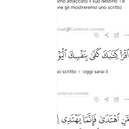
Al collo di ogni uomo abbiamo attaccato il suo destino
e
1
nel Giorno della Resurrezione gli mostreremo uno scritto
che vedrà dispie­gato.
Tafsir
Lezioni
Riflessi
Qiraat
Contenuti correlati
17:14
ﲝ
ﲞ
ﲟ
ﲠ
ﲡ
قرا كتابك كفى بنفسك اليوم عليك حسيبا ١٤
ﲢ
ﲣ
ﲤ
قْرَأْ كِتَـٰبَكَ كَفَىٰ بِنَفْسِكَ ٱلْيَوْمَ عَلَيْكَ حَسِيبًۭا ١٤
[Gli sarà detto:] «Leggi il tuo scritto
: oggi sarai il
1
contabile di te stesso».
Tafsir
Lezioni
Riflessi
Contenuti correlati
17:15
ﲥ
ﲦ
ﲧ
ﲨ
ﲩﲪ
ﲫ
ﲬ
ن اهتدى فانما يهتدي لنفسه ومن ضل فانما يضل عليها ولا تزر وازرة وز
َّنِ ٱهْتَدَىٰ فَإِنَّمَا يَهْتَدِى لِنَفْسِهِۦ ۖ وَمَن ضَلَّ فَإِنَّمَا يَضِلُّ عَلَيْهَا ۚ وَلَا تَزِ