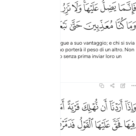
ﲭ
ﲮ
ﲯﲰ
ﲱ
ﲲ
ﲳ
ﲴ
ﲵﲶ
ﲷ
ﲸ
ﲹ
ﲺ
ﲻ
ﲼ
ﲽ
Chi segue la retta via, la segue a suo vantaggio; e chi si svia
lo fa a suo danno; e nessuno porterà il peso di un altro. Non
castigheremo alcun popolo senza prima inviar loro un
messaggero.
Tafsir
Lezioni
Riflessi
17:16
ﲾ
ﲿ
ﳀ
ﳁ
ﳂ
ﳃ
ﳄ
ﳅ
اذا اردنا ان نهلك قرية امرنا مترفيها ففسقوا فيها فحق عليها القول فدمرنا
َإِذَآ أَرَدْنَآ أَن نُّهْلِكَ قَرْيَةً أَمَرْنَا مُتْرَفِيهَا فَفَسَقُوا۟ فِيهَا فَحَقَّ عَلَيْهَا ٱلْقَوْلُ 
ﳆ
ﳇ
ﳈ
ﳉ
ﳊ
ﳋ
ﳌ