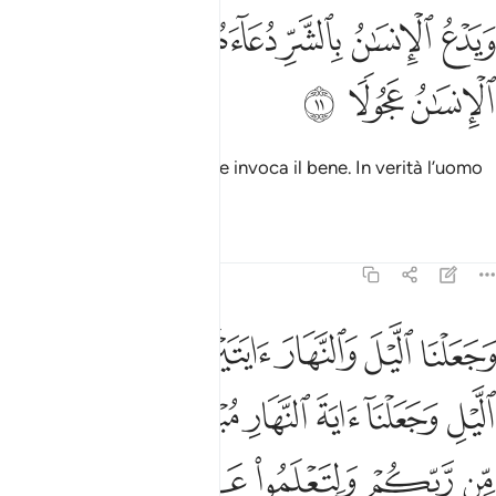
ﱪ
ﱫ
ﱬ
ﱭ
ﱮﱯ
يدع الانسان بالشر دعاءه بالخير وكان الانسان عجولا ١١
ﱰ
َيَدْعُ ٱلْإِنسَـٰنُ بِٱلشَّرِّ دُعَآءَهُۥ بِٱلْخَيْرِ ۖ وَكَانَ ٱلْإِنسَـٰنُ عَجُولًۭا ١١
ﱱ
ﱲ
ﱳ
L’uomo invoca il male come invoca il bene. In verità l’uomo
è frettoloso
.
1
Tafsir
Lezioni
Riflessi
17:12
ﱴ
ﱵ
ﱶ
ﱷﱸ
ﱹ
ﱺ
جعلنا الليل والنهار ايتين فمحونا اية الليل وجعلنا اية النهار مبصرة ل
َجَعَلْنَا ٱلَّيْلَ وَٱلنَّهَارَ ءَايَتَيْنِ ۖ فَمَحَوْنَآ ءَايَةَ ٱلَّيْلِ وَجَعَلْنَآ ءَايَةَ ٱلن
ﱻ
ﱼ
ﱽ
ﱾ
ﱿ
ﲀ
ﲁ
ﲂ
ﲃ
ﲄ
ﲅ
ﲆ