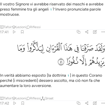
Il vostro Signore vi avrebbe riservato dei maschi e avrebbe
preso femmine tra gli angeli
? Invero pronunciate parole
1
mostruose.
Tafsir
Lezioni
Riflessi
17:41
ﱢ
ﱣ
ﱤ
ﱥ
ﱦ
ﱧ
لقد صرفنا في هاذا القران ليذكروا وما يزيدهم الا نفورا ٤١
ﱨ
َلَقَدْ صَرَّفْنَا فِى هَـٰذَا ٱلْقُرْءَانِ لِيَذَّكَّرُوا۟ وَمَا يَزِيدُهُمْ إِلَّا نُفُورًۭا ٤١
ﱩ
ﱪ
ﱫ
ﱬ
In verità abbiamo esposto [la dottrina
] in questo Corano
1
per­ché [i miscredenti] dessero ascolto, ma ciò non fa che
aumentare la loro avversione.
Tafsir
Lezioni
Riflessi
Qiraat
17:42