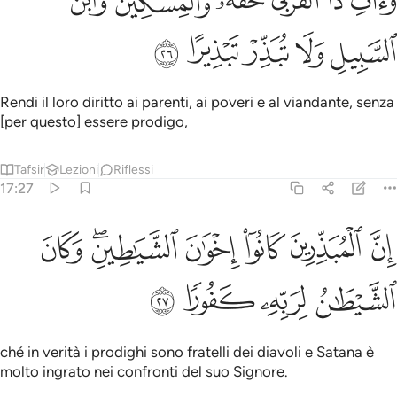
َءَاتِ ذَا ٱلْقُرْبَىٰ حَقَّهُۥ وَٱلْمِسْكِينَ وَٱبْنَ ٱلسَّبِيلِ وَلَا تُبَذِّرْ تَبْذِيرًا ٢٦
ﳃ
ﳄ
ﳅ
ﳆ
ﳇ
Rendi il loro diritto ai parenti, ai poveri e al viandante, senza
[per questo] essere prodigo,
Tafsir
Lezioni
Riflessi
17:27
ﳈ
ﳉ
ﳊ
ﳋ
ﳌﳍ
ن المبذرين كانوا اخوان الشياطين وكان الشيطان لربه كفورا ٢٧
ﳎ
ِنَّ ٱلْمُبَذِّرِينَ كَانُوٓا۟ إِخْوَٰنَ ٱلشَّيَـٰطِينِ ۖ وَكَانَ ٱلشَّيْطَـٰنُ لِرَبِّهِۦ كَفُورًۭ
ﳏ
ﳐ
ﳑ
ﳒ
ché in verità i prodighi sono fratelli dei diavoli e Satana è
molto ingrato nei confronti del suo Signore.