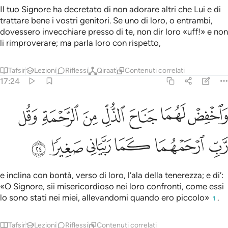
Il tuo Signore ha decretato di non adorare altri che Lui e di
tratta­re bene i vostri genitori. Se uno di loro, o entrambi,
dovessero invec­chiare presso di te, non dir loro «uff!» e non
li rimproverare; ma parla loro con rispetto,
Tafsir
Lezioni
Riflessi
Qiraat
Contenuti correlati
17:24
ﲢ
ﲣ
ﲤ
ﲥ
ﲦ
ﲧ
ﲨ
اخفض لهما جناح الذل من الرحمة وقل رب ارحمهما كما ربياني صغيرا ٢٤
َٱخْفِضْ لَهُمَا جَنَاحَ ٱلذُّلِّ مِنَ ٱلرَّحْمَةِ وَقُل رَّبِّ ٱرْحَمْهُمَا كَمَا رَبَّيَانِى صَ
ﲩ
ﲪ
ﲫ
ﲬ
ﲭ
ﲮ
e inclina con bontà, verso di loro, l’ala della tenerezza; e di’:
«O Signore, sii misericordioso nei loro confronti, come essi
lo sono stati nei miei, allevandomi quando ero piccolo»
.
1
Tafsir
Lezioni
Riflessi
Contenuti correlati