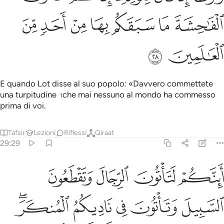
ﲞ
ﲟ
ﲠ
ﲡ
ﲢ
ﲣ
ﲤ
ﲥ
ﲦ
E quando Lot disse al suo popolo: «Davvero commettete
una turpitudine
che mai nessuno al mondo ha commesso
1
prima di voi.
Tafsir
Lezioni
Riflessi
Qiraat
29:29
ﲧ
ﲨ
ﲩ
ﲪ
ينكم لتاتون الرجال وتقطعون السبيل وتاتون في ناديكم المنكر فما كان ج
َئِنَّكُمْ لَتَأْتُونَ ٱلرِّجَالَ وَتَقْطَعُونَ ٱلسَّبِيلَ وَتَأْتُونَ فِى نَادِي
ﲫ
ﲬ
ﲭ
ﲮ
ﲯﲰ