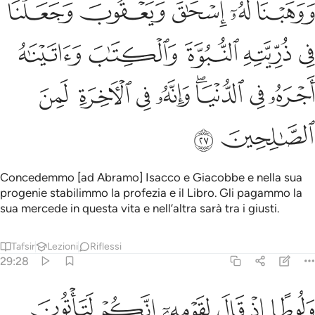
ﲄ
ﲅ
ﲆ
ﲇ
ﲈ
َوَهَبْنَا لَهُۥٓ إِسْحَـٰقَ وَيَعْقُوبَ وَجَعَلْنَا فِى ذُرِّيَّتِهِ ٱلنُّبُوَّةَ وَٱلْك
ﲉ
ﲊ
ﲋ
ﲌ
ﲍ
ﲎ
ﲏ
ﲐﲑ
ﲒ
ﲓ
ﲔ
ﲕ
ﲖ
ﲗ
Concedemmo [ad Abramo] Isacco e Giacobbe e nella sua
progenie stabilimmo la profezia e il Libro. Gli pagammo la
sua mercede in questa vita e nell’altra sarà tra i giusti.
Tafsir
Lezioni
Riflessi
29:28
ﲘ
ﲙ
ﲚ
ﲛ
ﲜ
ﲝ
لوطا اذ قال لقومه انكم لتاتون الفاحشة ما سبقكم بها من احد من العالم
َلُوطًا إِذْ قَالَ لِقَوْمِهِۦٓ إِنَّكُمْ لَتَأْتُونَ ٱلْفَـٰحِشَةَ مَا سَبَقَكُم بِ