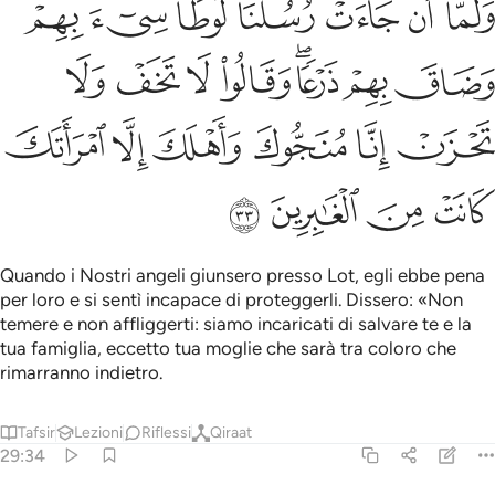
ﱥ
ﱦ
ﱧ
ﱨ
ﱩ
ﱪ
ﱫ
َلَمَّآ أَن جَآءَتْ رُسُلُنَا لُوطًۭا سِىٓءَ بِهِمْ وَضَاقَ بِهِمْ ذَرْعًۭا وَقَالُوا۟ 
ﱬ
ﱭ
ﱮﱯ
ﱰ
ﱱ
ﱲ
ﱳ
ﱴ
ﱵ
ﱶ
ﱷ
ﱸ
ﱹ
ﱺ
ﱻ
ﱼ
ﱽ
Quando i Nostri angeli giunsero presso Lot, egli ebbe pena
per loro e si sentì incapace di proteggerli. Dissero: «Non
temere e non affliggerti: siamo incaricati di salvare te e la
tua famiglia, eccetto tua moglie che sarà tra coloro che
rimarranno indietro.
Tafsir
Lezioni
Riflessi
Qiraat
29:34