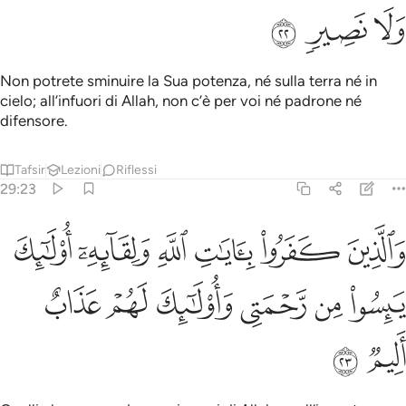
ﳃ
ﳄ
ﳅ
Non potrete sminuire la Sua potenza, né sulla terra né in
cielo; all’infuori di Allah, non c’è per voi né padrone né
difensore.
Tafsir
Lezioni
Riflessi
29:23
ﳆ
ﳇ
ﳈ
ﳉ
ﳊ
ﳋ
الذين كفروا بايات الله ولقايه اولايك ييسوا من رحمتي واولايك لهم عذاب 
َٱلَّذِينَ كَفَرُوا۟ بِـَٔايَـٰتِ ٱللَّهِ وَلِقَآئِهِۦٓ أُو۟لَـٰٓئِكَ يَئِسُوا۟ مِن رَّحْمَتِى وَأُو
ﳌ
ﳍ
ﳎ
ﳏ
ﳐ
ﳑ
ﳒ
ﳓ