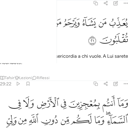
29:21
ﲩ
ﲪ
ﲫ
ﲬ
ﲭ
عذب من يشاء ويرحم من يشاء واليه تقلبون ٢١
ﲮﲯ
ﲰ
ُعَذِّبُ مَن يَشَآءُ وَيَرْحَمُ مَن يَشَآءُ ۖ وَإِلَيْهِ تُقْلَبُونَ ٢١
ﲱ
ﲲ
Castiga chi vuole e usa misericordia a chi vuole. A Lui sarete
ricondotti.
Tafsir
Lezioni
Riflessi
29:22
ﲳ
ﲴ
ﲵ
ﲶ
ﲷ
ﲸ
ﲹ
ما انتم بمعجزين في الارض ولا في السماء وما لكم من دون الله من ولي 
َمَآ أَنتُم بِمُعْجِزِينَ فِى ٱلْأَرْضِ وَلَا فِى ٱلسَّمَآءِ ۖ وَمَا لَكُم مِّن دُونِ ٱللَّ
ﲺﲻ
ﲼ
ﲽ
ﲾ
ﲿ
ﳀ
ﳁ
ﳂ