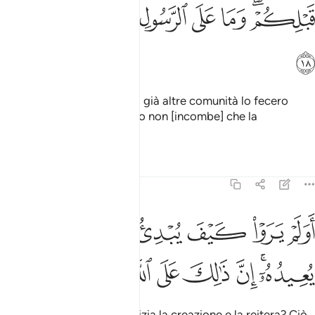
ﱻﱼ
ﱽ
ﱾ
ﱿ
ﲀ
ﲁ
ﲂ
ﲃ
E se tacciate di menzogna, già altre comunità lo fecero
prima di voi. Al Messaggero non [incombe] che la
trasmissione esplicita.
Tafsir
Lezioni
Riflessi
29:19
ﲄ
ﲅ
ﲆ
ﲇ
ﲈ
ﲉ
ولم يروا كيف يبدي الله الخلق ثم يعيده ان ذالك على الله يسير ١٩
ﲊ
َوَلَمْ يَرَوْا۟ كَيْفَ يُبْدِئُ ٱللَّهُ ٱلْخَلْقَ ثُمَّ يُعِيدُهُۥٓ ۚ إِنَّ ذَٰلِكَ عَلَى ٱللَّهِ يَس
ﲋﲌ
ﲍ
ﲎ
ﲏ
ﲐ
ﲑ
ﲒ
Non vedono come Allah inizia la creazione e la reitera? Ciò