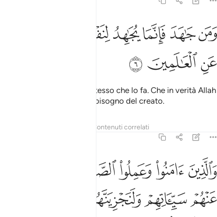
29:6
ﳅ
ﳆ
ﳇ
ﳈ
ﳉﳊ
ﳋ
من جاهد فانما يجاهد لنفسه ان الله لغني عن العالمين ٦
ﳌ
ﳍ
َمَن جَـٰهَدَ فَإِنَّمَا يُجَـٰهِدُ لِنَفْسِهِۦٓ ۚ إِنَّ ٱللَّهَ لَغَنِىٌّ عَنِ ٱلْعَـٰلَمِي
ﳎ
ﳏ
ﳐ
E chi s’impegna, è per se stesso che lo fa. Che in verità Allah
basta a Se Stesso, non ha bisogno del creato.
Tafsir
Lezioni
Riflessi
Contenuti correlati
29:7
ﱁ
ﱂ
ﱃ
ﱄ
ﱅ
الذين امنوا وعملوا الصالحات لنكفرن عنهم سيياتهم ولنجزينهم احسن ال
َٱلَّذِينَ ءَامَنُوا۟ وَعَمِلُوا۟ ٱلصَّـٰلِحَـٰتِ لَنُكَفِّرَنَّ عَنْهُمْ سَيِّـَٔاتِهِمْ وَلَنَجْزِيَنَّ
ﱆ
ﱇ
ﱈ
ﱉ
ﱊ