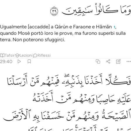
ﱌ
ﱍ
ﱎ
ﱏ
Ugualmente [accadde] a Qàrùn e Faraone e Hâmân
,
1
quando Mosè portò loro le prove, ma furono superbi sulla
terra. Non poterono sfuggirci.
Tafsir
Lezioni
Riflessi
29:40
ﱐ
ﱑ
ﱒﱓ
ﱔ
ﱕ
ﱖ
كلا اخذنا بذنبه فمنهم من ارسلنا عليه حاصبا ومنهم من اخذته الصيحة 
َكُلًّا أَخَذْنَا بِذَنۢبِهِۦ ۖ فَمِنْهُم مَّنْ أَرْسَلْنَا عَلَيْهِ حَاصِبًۭا وَمِنْهُم مَّنْ أَخَذَتْ
ﱗ
ﱘ
ﱙ
ﱚ
ﱛ
ﱜ
ﱝ
ﱞ
ﱟ
ﱠ
ﱡ