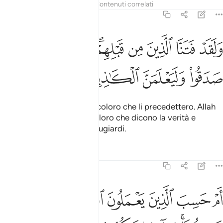
Tafsir
Lezioni
Riflessi
Contenuti correlati
29:3
ﲞ
ﲟ
ﲠ
ﲡ
ﲢﲣ
ﲤ
ﲥ
ﲦ
لقد فتنا الذين من قبلهم فليعلمن الله الذين صدقوا وليعلمن الكاذبين ٣
َلَقَدْ فَتَنَّا ٱلَّذِينَ مِن قَبْلِهِمْ ۖ فَلَيَعْلَمَنَّ ٱللَّهُ ٱلَّذِينَ صَدَقُوا
ﲧ
ﲨ
ﲩ
ﲪ
Già mettemmo alla prova coloro che li precedettero. Allah
conosce perfettamente coloro che dicono la verità e
conosce perfettamente i bugiardi.
Tafsir
Lezioni
Riflessi
29:4
ﲫ
ﲬ
ﲭ
ﲮ
ﲯ
ﲰ
م حسب الذين يعملون السييات ان يسبقونا ساء ما يحكمون ٤
َمْ حَسِبَ ٱلَّذِينَ يَعْمَلُونَ ٱلسَّيِّـَٔاتِ أَن يَسْبِقُونَا ۚ سَآءَ مَا يَحْكُمُونَ ٤