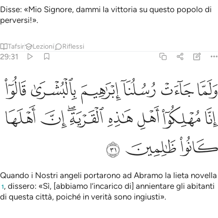
Disse: «Mio Signore, dammi la vittoria su questo popolo di
perversi!».
Tafsir
Lezioni
Riflessi
29:31
ﱁ
ﱂ
ﱃ
ﱄ
ﱅ
ﱆ
لما جاءت رسلنا ابراهيم بالبشرى قالوا انا مهلكو اهل هاذه القرية ان اهلها
َلَمَّا جَآءَتْ رُسُلُنَآ إِبْرَٰهِيمَ بِٱلْبُشْرَىٰ قَالُوٓا۟ إِنَّا مُهْلِكُوٓا۟ أَهْلِ هَـٰذِهِ ٱلْقَرْيَ
ﱇ
ﱈ
ﱉ
ﱊ
ﱋﱌ
ﱍ
ﱎ
ﱏ
ﱐ
ﱑ
Quando i Nostri angeli portarono ad Abramo la lieta novella
, dissero: «Sì, [abbiamo l’incarico di] annientare gli abitanti
1
di questa città, poiché in verità sono ingiusti».