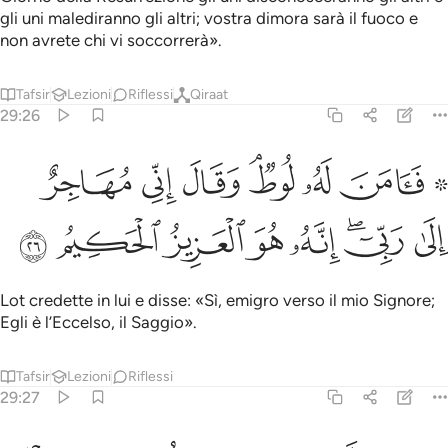
gli uni malediranno gli altri; vostra dimora sarà il fuoco e
non avrete chi vi soccorrerà».
Tafsir
Lezioni
Riflessi
Qiraat
29:26
ﱴ ﱵ
ﱶ
ﱷﱸ
ﱹ
ﱺ
۞ امن له لوط وقال اني مهاجر الى ربي انه هو العزيز الحكيم ٢٦
ﱻ
َـَٔامَنَ لَهُۥ لُوطٌۭ ۘ وَقَالَ إِنِّى مُهَاجِرٌ إِلَىٰ رَبِّىٓ ۖ إِنَّهُۥ هُوَ ٱلْعَزِيز
ﱼ
ﱽﱾ
ﱿ
ﲀ
ﲁ
ﲂ
ﲃ
Lot credette in lui e disse: «Sì, emigro verso il mio Signore;
Egli è l’Eccelso, il Saggio».
Tafsir
Lezioni
Riflessi
29:27
وهبنا له اسحاق ويعقوب وجعلنا في ذريته النبوة والكتاب واتيناه اجره في 