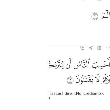
لم ١
ﲑ
ﲒ
لٓمٓ ١
Alif, Làm, Mìm
.
1
Tafsir
Lezioni
Riflessi
29:2
ﲓ
ﲔ
ﲕ
ﲖ
ﲗ
حسب الناس ان يتركوا ان يقولوا امنا وهم لا يفتنون ٢
ﲘ
ﲙ
َحَسِبَ ٱلنَّاسُ أَن يُتْرَكُوٓا۟ أَن يَقُولُوٓا۟ ءَامَنَّا وَهُمْ لَا يُفْتَنُونَ ٢
ﲚ
ﲛ
ﲜ
ﲝ
Gli uomini credono che li si lascerà dire: «Noi crediamo»,
senza metterli alla prova
?
1