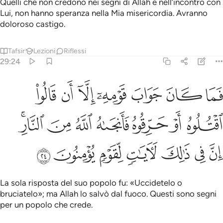
Quelli che non credono nei segni di Allah e nell’incontro con
Lui, non hanno speranza nella Mia misericordia. Avranno
doloroso castigo.
Tafsir
Lezioni
Riflessi
29:24
ﱁ
ﱂ
ﱃ
ﱄ
ﱅ
ﱆ
ﱇ
ما كان جواب قومه الا ان قالوا اقتلوه او حرقوه فانجاه الله من النار ان
َمَا كَانَ جَوَابَ قَوْمِهِۦٓ إِلَّآ أَن قَالُوا۟ ٱقْتُلُوهُ أَوْ حَرِّقُوهُ فَأَنجَىٰهُ ٱللَّهُ مِنَ 
ﱈ
ﱉ
ﱊ
ﱋ
ﱌ
ﱍ
ﱎﱏ
ﱐ
ﱑ
ﱒ
ﱓ
ﱔ
ﱕ
ﱖ
La sola risposta del suo popolo fu: «Uccidetelo o
bruciatelo»; ma Allah lo salvò dal fuoco. Questi sono segni
per un popolo che crede.