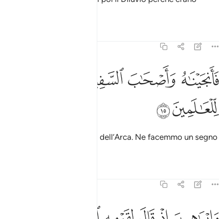
ingiusti.
Tafsir
Lezioni
Riflessi
29:15
ﱁ
ﱂ
ﱃ
انجيناه واصحاب السفينة وجعلناها اية للعالمين ١٥
ﱄ
ﱅ
َأَنجَيْنَـٰهُ وَأَصْحَـٰبَ ٱلسَّفِينَةِ وَجَعَلْنَـٰهَآ ءَايَةًۭ لِّلْعَـٰلَمِينَ ١٥
ﱆ
ﱇ
Salvammo lui e i compagni dell’Arca. Ne facemmo un segno
per i mondi.
Tafsir
Lezioni
Riflessi
29:16
ﱈ
ﱉ
ﱊ
ﱋ
ﱌ
ﱍ
ﱎﱏ
ابراهيم اذ قال لقومه اعبدوا الله واتقوه ذالكم خير لكم ان كنتم تعلمون ٦
َإِبْرَٰهِيمَ إِذْ قَالَ لِقَوْمِهِ ٱعْبُدُوا۟ ٱللَّهَ وَٱتَّقُوهُ ۖ ذَٰلِكُمْ خَيْرٌۭ لَّكُمْ إِن كُنتُم