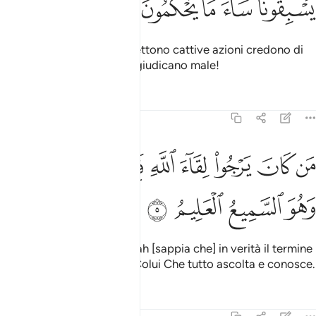
ﲱﲲ
ﲳ
ﲴ
ﲵ
ﲶ
O forse coloro che commettono cattive azioni credono di
poterci sfuggire? Quanto giudicano male!
Tafsir
Lezioni
Riflessi
29:5
ﲷ
ﲸ
ﲹ
ﲺ
ﲻ
ﲼ
ﲽ
ﲾ
ن كان يرجو لقاء الله فان اجل الله لات وهو السميع العليم ٥
ﲿﳀ
َن كَانَ يَرْجُوا۟ لِقَآءَ ٱللَّهِ فَإِنَّ أَجَلَ ٱللَّهِ لَـَٔاتٍۢ ۚ وَهُوَ ٱلس
ﳁ
ﳂ
ﳃ
ﳄ
Chi spera di incontrare Allah [sappia che] in verità il termine
di Allah si avvicina. Egli è Colui Che tutto ascolta e conosce.
Tafsir
Lezioni
Riflessi