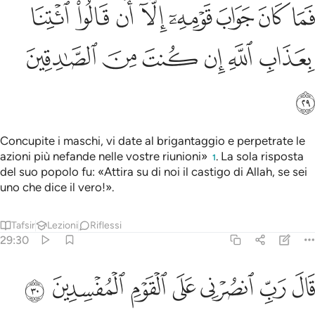
ﲱ
ﲲ
ﲳ
ﲴ
ﲵ
ﲶ
ﲷ
ﲸ
ﲹ
ﲺ
ﲻ
ﲼ
ﲽ
ﲾ
ﲿ
Concupite i maschi, vi date al brigantaggio e perpetrate le
azioni più nefande nelle vostre riunioni»
. La sola risposta
1
del suo popolo fu: «Attira su di noi il castigo di Allah, se sei
uno che dice il vero!».
Tafsir
Lezioni
Riflessi
29:30
ﳀ
ﳁ
ﳂ
ﳃ
ال رب انصرني على القوم المفسدين ٣٠
ﳄ
ﳅ
ﳆ
َالَ رَبِّ ٱنصُرْنِى عَلَى ٱلْقَوْمِ ٱلْمُفْسِدِينَ ٣٠