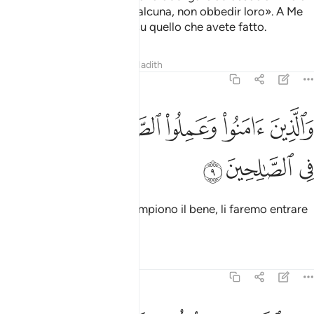
di cui non hai conoscenza alcuna, non obbedir loro». A Me
ritornerete e vi informerò su quello che avete fatto.
Tafsir
Lezioni
Riflessi
Hadith
29:9
ﱦ
ﱧ
ﱨ
ﱩ
الذين امنوا وعملوا الصالحات لندخلنهم في الصالحين ٩
ﱪ
َٱلَّذِينَ ءَامَنُوا۟ وَعَمِلُوا۟ ٱلصَّـٰلِحَـٰتِ لَنُدْخِلَنَّهُمْ فِى ٱلصَّـٰلِ
ﱫ
ﱬ
ﱭ
E coloro che credono e compiono il bene, li faremo entrare
tra i devoti.
Tafsir
Lezioni
Riflessi
29:10
من الناس من يقول امنا بالله فاذا اوذي في الله جعل فتنة الناس كعذاب 