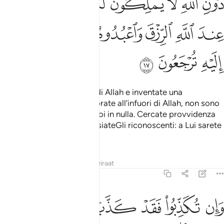
ﱤ
ﱥ
ﱦ
ﱧ
ﱨ
ﱩ
ﱪ
ﱫ
ﱬ
ﱭ
ﱮ
ﱯ
ﱰﱱ
ﱲ
ﱳ
ﱴ
Voi adorate idoli in luogo di Allah e inventate una
menzogna. Coloro che adorate all’infuori di Allah, non sono
in grado di provvedere a voi in nulla. Cercate provvidenza
presso Allah, adorateLo e siateGli riconoscenti: a Lui sarete
ricondotti.
Tafsir
Lezioni
Riflessi
Qiraat
29:18
ﱵ
ﱶ
ﱷ
ﱸ
ﱹ
ﱺ
ان تكذبوا فقد كذب امم من قبلكم وما على الرسول الا البلاغ المبين ١٨
َإِن تُكَذِّبُوا۟ فَقَدْ كَذَّبَ أُمَمٌۭ مِّن قَبْلِكُمْ ۖ وَمَا عَلَى ٱلرَّسُولِ إِلَّا ٱل