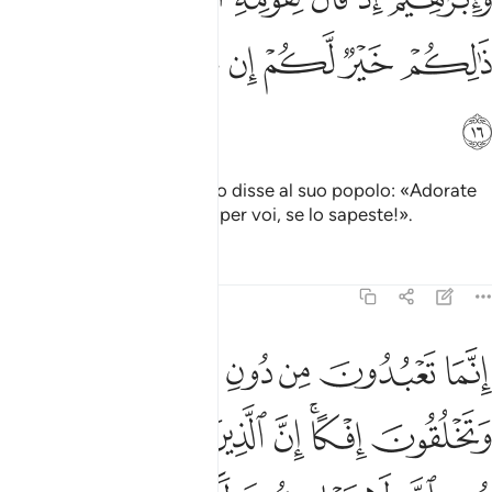
ﱐ
ﱑ
ﱒ
ﱓ
ﱔ
ﱕ
ﱖ
E [ricorda] Abramo, quando disse al suo popolo: «Adorate
Allah e temeteLo. E il bene per voi, se lo sapeste!».
Tafsir
Lezioni
Riflessi
29:17
ﱗ
ﱘ
ﱙ
ﱚ
ﱛ
ﱜ
نما تعبدون من دون الله اوثانا وتخلقون افكا ان الذين تعبدون من دون الل
ِنَّمَا تَعْبُدُونَ مِن دُونِ ٱللَّهِ أَوْثَـٰنًۭا وَتَخْلُقُونَ إِفْكًا ۚ إِنَّ ٱلَّذِينَ تَعْبُدُونَ مِن دُونِ ٱلل
ﱝ
ﱞﱟ
ﱠ
ﱡ
ﱢ
ﱣ