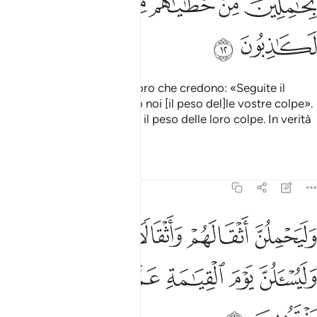
ﲢ
ﲣ
ﲤ
ﲥ
ﲦﲧ
ﲨ
ﲩ
ﲪ
I miscredenti dicono a coloro che credono: «Seguite il
nostro sentiero: porteremo noi [il peso del]le vostre colpe».
Ma non porteranno affatto il peso delle loro colpe. In verità
sono dei bugiardi
.
1
Tafsir
Lezioni
Riflessi
29:13
ﲫ
ﲬ
ﲭ
ﲮ
ﲯﲰ
ليحملن اثقالهم واثقالا مع اثقالهم وليسالن يوم القيامة عما كانوا يفترون 
َلَيَحْمِلُنَّ أَثْقَالَهُمْ وَأَثْقَالًۭا مَّعَ أَثْقَالِهِمْ ۖ وَلَيُسْـَٔلُنَّ يَوْمَ ٱلْقِيَـٰمَةِ عَمَّا كَان
ﲱ
ﲲ
ﲳ
ﲴ
ﲵ