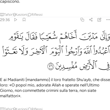
capiscono.
Tafsir
Lezioni
Riflessi
29:36
ﲓ
ﲔ
ﲕ
ﲖ
ﲗ
ﲘ
الى مدين اخاهم شعيبا فقال يا قوم اعبدوا الله وارجوا اليوم الاخر ولا ت
َإِلَىٰ مَدْيَنَ أَخَاهُمْ شُعَيْبًۭا فَقَالَ يَـٰقَوْمِ ٱعْبُدُوا۟ ٱللَّهَ وَٱرْجُوا۟ ٱلْيَوْمَ 
ﲙ
ﲚ
ﲛ
ﲜ
ﲝ
ﲞ
ﲟ
ﲠ
ﲡ
ﲢ
ﲣ
E ai Madianiti [mandammo] il loro fratello Shu’ayb, che disse
loro: «O popol mio, adorate Allah e sperate nell’Ultimo
Giorno, non commettete crimini sulla terra, non siate
malfattori».
Tafsir
Lezioni
Riflessi