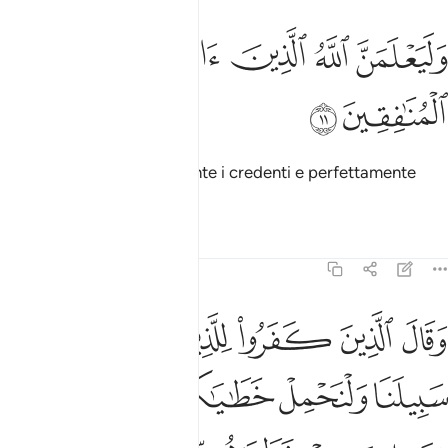
ﲐ
ﲑ
ﲒ
ليعلمن الله الذين امنوا وليعلمن المنافقين ١١
ﲓ
ﲔ
َلَيَعْلَمَنَّ ٱللَّهُ ٱلَّذِينَ ءَامَنُوا۟ وَلَيَعْلَمَنَّ ٱلْمُنَـٰفِقِينَ ١١
ﲕ
ﲖ
Allah conosce perfettamente i credenti e perfettamente
conosce gli ipocriti.
Tafsir
Lezioni
Riflessi
29:12
ﲗ
ﲘ
ﲙ
ﲚ
ﲛ
ﲜ
قال الذين كفروا للذين امنوا اتبعوا سبيلنا ولنحمل خطاياكم وما هم بح
َقَالَ ٱلَّذِينَ كَفَرُوا۟ لِلَّذِينَ ءَامَنُوا۟ ٱتَّبِعُوا۟ سَبِيلَنَا وَلْنَحْمِلْ خَطَـٰيَـٰكُمْ وَمَا هُم بِح
ﲝ
ﲞ
ﲟ
ﲠ
ﲡ