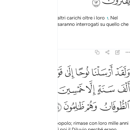
ﲶ
ﲷ
Porteranno i loro carichi e altri carichi oltre i loro
. Nel
1
Giorno della Resurrezione saranno interrogati su quello che
inventavano.
Tafsir
Lezioni
Riflessi
29:14
ﲸ
ﲹ
ﲺ
ﲻ
ﲼ
ﲽ
ﲾ
لقد ارسلنا نوحا الى قومه فلبث فيهم الف سنة الا خمسين عاما فاخذهم
َلَقَدْ أَرْسَلْنَا نُوحًا إِلَىٰ قَوْمِهِۦ فَلَبِثَ فِيهِمْ أَلْفَ سَنَةٍ إِلَّا خَمْسِينَ عَامًۭا فَ
ﲿ
ﳀ
ﳁ
ﳂ
ﳃ
ﳄ
ﳅ
ﳆ
ﳇ
ﳈ
Già inviammo Noè al suo popolo; rimase con loro mille anni
meno cinquantanni. Li colpì poi il Diluvio perché erano