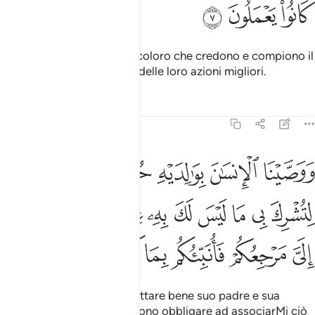
ﱋ
ﱌ
ﱍ
Cancelleremo i peccati di coloro che credono e compiono il
bene e li ricompenseremo delle loro azioni migliori.
Tafsir
Lezioni
Riflessi
29:8
ﱎ
ﱏ
ﱐ
ﱑﱒ
ﱓ
ﱔ
وصينا الانسان بوالديه حسنا وان جاهداك لتشرك بي ما ليس لك به علم ف
َوَصَّيْنَا ٱلْإِنسَـٰنَ بِوَٰلِدَيْهِ حُسْنًۭا ۖ وَإِن جَـٰهَدَاكَ لِتُشْرِكَ بِى مَا لَيْسَ لَكَ بِهِۦ عِلْمٌۭ ف
ﱕ
ﱖ
ﱗ
ﱘ
ﱙ
ﱚ
ﱛ
ﱜ
ﱝﱞ
ﱟ
ﱠ
ﱡ
ﱢ
ﱣ
ﱤ
ﱥ
Ordinammo all’uomo di trattare bene suo padre e sua
madre; e: «…se essi ti vogliono obbligare ad associarMi ciò