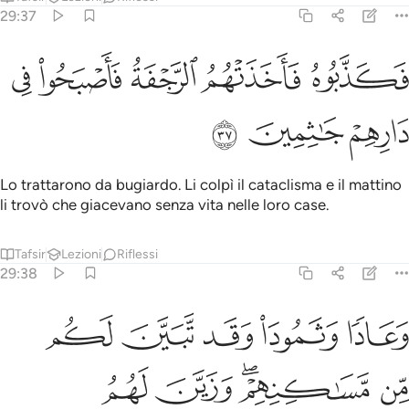
29:37
ﲤ
ﲥ
ﲦ
كذبوه فاخذتهم الرجفة فاصبحوا في دارهم جاثمين ٣٧
ﲧ
ﲨ
َكَذَّبُوهُ فَأَخَذَتْهُمُ ٱلرَّجْفَةُ فَأَصْبَحُوا۟ فِى دَارِهِمْ جَـٰثِمِينَ ٣٧
ﲩ
ﲪ
ﲫ
Lo trattarono da bugiardo. Li colpì il cataclisma e il mattino
li trovò che giacevano senza vita nelle loro case.
Tafsir
Lezioni
Riflessi
29:38
ﲬ
ﲭ
ﲮ
ﲯ
ﲰ
عادا وثمود وقد تبين لكم من مساكنهم وزين لهم الشيطان اعمالهم فص
َعَادًۭا وَثَمُودَا۟ وَقَد تَّبَيَّنَ لَكُم مِّن مَّسَـٰكِنِهِمْ ۖ وَزَيَّنَ لَهُمُ ٱلشَّيْطَـٰنُ أَ
ﲱ
ﲲﲳ
ﲴ
ﲵ