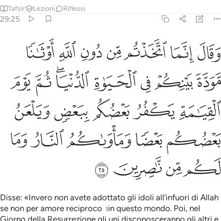
Tafsir
Lezioni
Riflessi
29:25
ﱗ
ﱘ
ﱙ
ﱚ
ﱛ
ﱜ
ﱝ
قال انما اتخذتم من دون الله اوثانا مودة بينكم في الحياة الدنيا ثم ي
َقَالَ إِنَّمَا ٱتَّخَذْتُم مِّن دُونِ ٱللَّهِ أَوْثَـٰنًۭا مَّوَدَّةَ بَيْنِكُمْ فِى ٱلْحَيَوٰةِ ٱلدُّنْي
ﱞ
ﱟ
ﱠ
ﱡ
ﱢﱣ
ﱤ
ﱥ
ﱦ
ﱧ
ﱨ
ﱩ
ﱪ
ﱫ
ﱬ
ﱭ
ﱮ
ﱯ
ﱰ
ﱱ
ﱲ
ﱳ
Disse: «Invero non avete adottato gli idoli all’infuori di Allah
se non per amore reciproco
in questo mondo. Poi, nel
1
Giorno della Resurrezione gli uni disconosceranno gli altri e