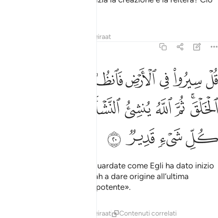
è facile per Allah.
Tafsir
Lezioni
Riflessi
Qiraat
29:20
ﲓ
ﲔ
ﲕ
ﲖ
ﲗ
ﲘ
ﲙ
ل سيروا في الارض فانظروا كيف بدا الخلق ثم الله ينشي النشاة الاخرة
ُلْ سِيرُوا۟ فِى ٱلْأَرْضِ فَٱنظُرُوا۟ كَيْفَ بَدَأَ ٱلْخَلْقَ ۚ ثُمَّ ٱللَّهُ يُنشِئُ ٱلنَّ
ﲚﲛ
ﲜ
ﲝ
ﲞ
ﲟ
ﲠﲡ
ﲢ
ﲣ
ﲤ
ﲥ
ﲦ
ﲧ
ﲨ
Di’: «Percorrete la terra e guardate come Egli ha dato inizio
alla creazione. Poi sarà Allah a dare origine all’ultima
generazione
. Allah è onnipotente».
1
Tafsir
Lezioni
Riflessi
Qiraat
Contenuti correlati