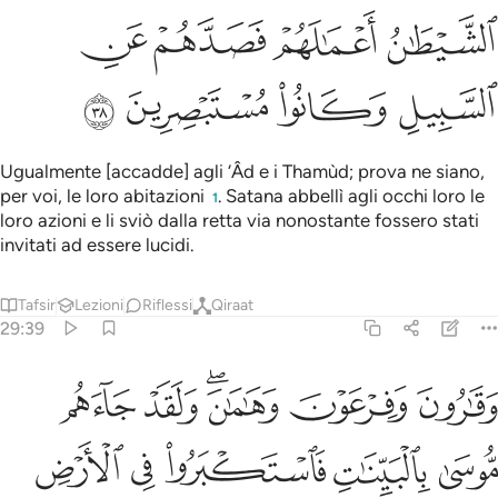
ﲶ
ﲷ
ﲸ
ﲹ
ﲺ
ﲻ
ﲼ
ﲽ
Ugualmente [accadde] agli ‘Âd e i Thamùd; prova ne siano,
per voi, le loro abitazioni
. Satana abbellì agli occhi loro le
1
loro azioni e li sviò dalla retta via nonostante fossero stati
invitati ad essere lucidi.
Tafsir
Lezioni
Riflessi
Qiraat
29:39
ﱁ
ﱂ
ﱃﱄ
ﱅ
ﱆ
قارون وفرعون وهامان ولقد جاءهم موسى بالبينات فاستكبروا في الارض
َقَـٰرُونَ وَفِرْعَوْنَ وَهَـٰمَـٰنَ ۖ وَلَقَدْ جَآءَهُم مُّوسَىٰ بِٱلْبَيِّنَـٰتِ فَٱسْتَكْبَرُوا
ﱇ
ﱈ
ﱉ
ﱊ
ﱋ