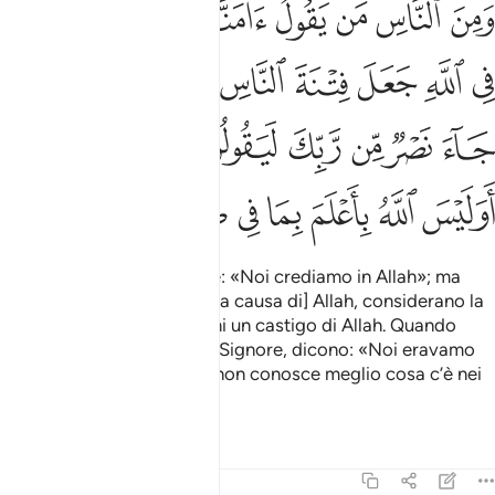
ﱮ
ﱯ
ﱰ
ﱱ
ﱲ
ﱳ
ﱴ
ﱵ
َمِنَ ٱلنَّاسِ مَن يَقُولُ ءَامَنَّا بِٱللَّهِ فَإِذَآ أُوذِىَ فِى ٱللَّهِ جَعَلَ فِتْ
ﱶ
ﱷ
ﱸ
ﱹ
ﱺ
ﱻ
ﱼﱽ
ﱾ
ﱿ
ﲀ
ﲁ
ﲂ
ﲃ
ﲄ
ﲅ
ﲆﲇ
ﲈ
ﲉ
ﲊ
ﲋ
ﲌ
ﲍ
ﲎ
ﲏ
Fra gli uomini
vi è chi dice: «Noi crediamo in Allah»; ma
1
non appena soffrono [per la causa di] Allah, considerano la
persecuzione
degli uomini un castigo di Allah. Quando
2
giunge poi l’ausilio del tuo Signore, dicono: «Noi eravamo
con voi!». Forse che Allah non conosce meglio cosa c’è nei
petti delle creature?
Tafsir
Lezioni
Riflessi
29:11