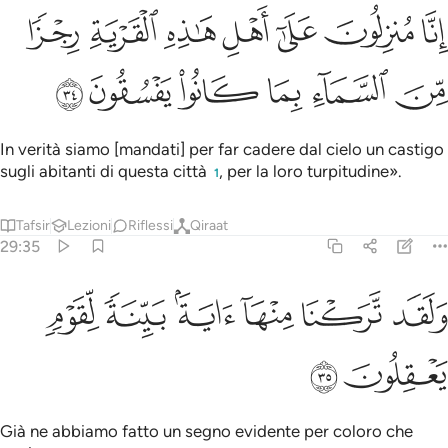
ﱾ
ﱿ
ﲀ
ﲁ
ﲂ
ﲃ
ﲄ
نا منزلون على اهل هاذه القرية رجزا من السماء بما كانوا يفسقون ٣٤
ِنَّا مُنزِلُونَ عَلَىٰٓ أَهْلِ هَـٰذِهِ ٱلْقَرْيَةِ رِجْزًۭا مِّنَ ٱلسَّمَآءِ بِمَا كَانُوا۟ يَفْسُقُ
ﲅ
ﲆ
ﲇ
ﲈ
ﲉ
ﲊ
In verità siamo [mandati] per far cadere dal cielo un castigo
sugli abitanti di questa città
, per la loro turpitudine».
1
Tafsir
Lezioni
Riflessi
Qiraat
29:35
ﲋ
ﲌ
ﲍ
لقد تركنا منها اية بينة لقوم يعقلون ٣٥
ﲎ
ﲏ
ﲐ
َلَقَد تَّرَكْنَا مِنْهَآ ءَايَةًۢ بَيِّنَةًۭ لِّقَوْمٍۢ يَعْقِلُونَ ٣٥
ﲑ
ﲒ
Già ne abbiamo fatto un segno evidente per coloro che