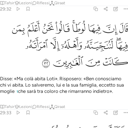
Tafsir
Lezioni
Riflessi
Qiraat
29:32
ﱒ
ﱓ
ﱔ
ﱕﱖ
ﱗ
ﱘ
ﱙ
ﱚ
ال ان فيها لوطا قالوا نحن اعلم بمن فيها لننجينه واهله الا امراته كانت م
َالَ إِنَّ فِيهَا لُوطًۭا ۚ قَالُوا۟ نَحْنُ أَعْلَمُ بِمَن فِيهَا ۖ لَنُنَجِّيَنَّهُۥ وَأَ
ﱛﱜ
ﱝ
ﱞ
ﱟ
ﱠ
ﱡ
ﱢ
ﱣ
ﱤ
Disse: «Ma colà abita Loti». Risposero: «Ben conosciamo
chi vi abita. Lo salveremo, lui e la sua famiglia, eccetto sua
moglie
che sarà tra coloro che rimarranno indietro».
1
Tafsir
Lezioni
Riflessi
Qiraat
29:33
لما ان جاءت رسلنا لوطا سيء بهم وضاق بهم ذرعا وقالوا لا تخف ولا تحز