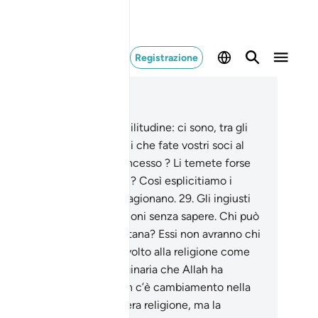
Registrazione
ggere nel contesto
itolo 30, Pagina 407, Juz 21
.
Da voi stessi trae una similitudine: ci sono, tra gli
iavi che possedete, alcuni che fate vostri soci al
i in ciò che Allah vi ha concesso ? Li temete forse
anto vi temete [a vicenda]? Così esplicitiamo i
stri segni per coloro che ragionano.
29
.
Gli ingiusti
dono invece alle loro passioni senza sapere. Chi può
idare colui che Allah allontana? Essi non avranno chi
soccorra.
30
.
Rivolgi il tuo volto alla religione come
o monoteista , natura originaria che Allah ha
nnaturato agli uomini ; non c’è cambiamento nella
azione di Allah. Ecco la vera religione, ma la