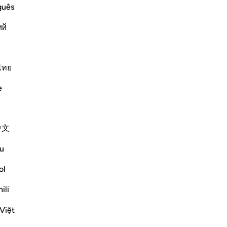
ma
guês
te
ий
ass
sc
he religion which Allah has prescribed
del
n of Ibrahim, to which Allah has guided
-
Ha
ไทย
e utmost perfection. In this manner,
e
Ap
Altri Tafsir
Non
中文
u
Vedi giunzioni
ol
ili
Việt
ve broken the unity of their faith and