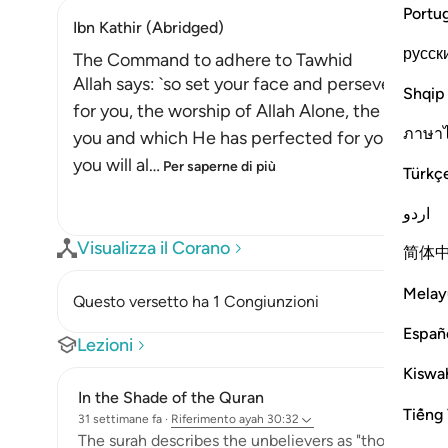
Portu
Ibn Kathir (Abridged)
русск
The Command to adhere to Tawhid
Allah says: `so set your face and persevere in t
Shqip
for you, the worship of Allah Alone, the religio
ภาษา
you and which He has perfected for you with th
you will al
…
Per saperne di più
Türkç
اردو
Visualizza il Corano
简体
Melay
Questo versetto ha 1 Congiunzioni
Españ
Lezioni
Kiswah
In the Shade of the Quran
Tiếng 
31 settimane fa
·
Riferimento
ayah 30:32
The surah describes the unbelievers as "those who ha