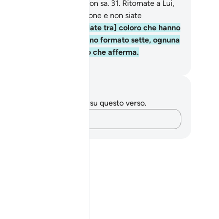
ggior parte degli uomini non sa.
31
.
Ritornate a Lui,
meteLo, assolvete all’orazione e non siate
ociatori.
32
.
E neppure [siate tra] coloro che hanno
isso la loro religione e hanno formato sette, ognuna
le quali è tronfia di quello che afferma.
mza Roberto Piccardo
punti e riflessioni
 hai appunti o riflessioni su questo verso.
Cattura i tuoi pensieri…