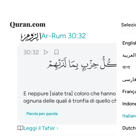
Selezi
030
من الذين فرقوا دينهم وكانوا شيعا
Ar-Rum
30:32
Englis
30:32
العربية
ﳎ
ﳏ
ﳐ
ﳑ
ﳒ
বাংলা
ارسی
França
E neppure [siate tra] coloro che hanno scisso l
ognuna delle quali è tronfia di quello che affer
Indon
Parola per parola
Italia
Leggi il Tafsir
Dutch