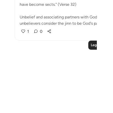
have become sects." (Verse 32)
Unbelief and associating partners with God may ta
unbelievers consider the jinn to be God's partners, ot
1
0
Leggi altre le
Notes
placeholders
close