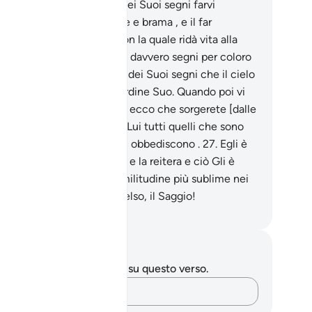
e sentono.
24
.
E fa parte dei Suoi segni farvi
rgere il lampo, con timore e brama , e il far
ndere dal cielo l’acqua con la quale ridà vita alla
rra che già era morta. Ecco davvero segni per coloro
e ragionano.
25
.
E fa parte dei Suoi segni che il cielo
a terra si tengan ritti per ordine Suo. Quando poi vi
iamerà d’un solo richiamo, ecco che sorgerete [dalle
mbe],
26
.
Appartengono a Lui tutti quelli che sono
 cieli e sulla terra: tutti Gli obbediscono .
27
.
Egli è
ui Che inizia la creazione e la reitera e ciò Gli è
ile. A Lui appartiene la similitudine più sublime nei
li e sulla terra . È Lui l’Eccelso, il Saggio!
mza Roberto Piccardo
punti e riflessioni
 hai appunti o riflessioni su questo verso.
Cattura i tuoi pensieri…