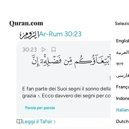
Selezi
030
ومن اياته منامكم بالليل والنهار و
Ar-Rum
30:23
Englis
30:23
العربية
ﲣ
ﲤ
ﲥﲦ
ﲧ
বাংলা
ﲭ
ارسی
França
E fan parte dei Suoi segni il sonno della notte e
grazia
. Ecco davvero dei segni per coloro ch
1
Indon
Parola per parola
Italia
Leggi il Tafsir
Dutch