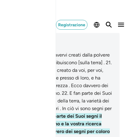
Registrazione
ggere nel contesto
itolo 30, Pagina 406, Juz 21
.
Fa parte dei Suoi segni l’avervi creati dalla polvere
eccovi uomini che si distribuiscono [sulla terra] .
21
.
parte dei Suoi segni l’aver creato da voi, per voi,
le spose, affinché riposiate presso di loro, e ha
bilito tra voi amore e tenerezza . Ecco davvero dei
ni per coloro che riflettono.
22
.
E fan parte dei Suoi
ni, la creazione dei cieli e della terra, la varietà dei
tri idiomi e dei vostri colori . In ciò vi sono segni per
loro che sanno.
23
.
E fan parte dei Suoi segni il
nno della notte e del giorno e la vostra ricerca
lla Sua grazia . Ecco davvero dei segni per coloro