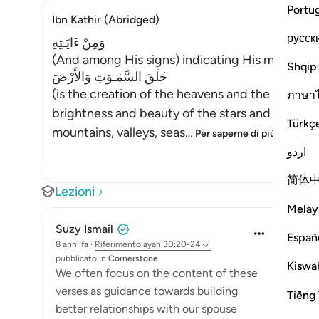
Portu
Ibn Kathir (Abridged)
русск
وَمِنْ ءَايَـتِهِ
(And among His signs) indicating His magnific
Shqip
خَلَقَ السَّمَـوَتِ وَالأَرْضَ
(is the creation of the heavens and the earth,)
ภาษา
brightness and beauty of the stars and planets, 
Türkç
mountains, valleys, seas
…
Per saperne di più
اردو
简体
Lezioni
Melay
Suzy Ismail
Españ
8 anni fa
·
Riferimento
ayah 30:20-24
pubblicato in
Cornerstone
Kiswah
We often focus on the content of these
verses as guidance towards building
Tiếng 
better relationships with our spouse