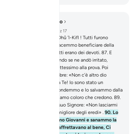
Leggere nel contesto
Capitolo 21, Pagina 329, Juz 17
85
.
E Ismaele e Idris e Dhû ’l-Kifl ! Tutti furono
perseveranti,
86
.
che facemmo beneficiare della
Nostra misericordia: tutti erano dei devoti.
87
.
E
l’Uomo del Pesce , quando se ne andò irritato,
pensava che non lo mettessimo alla prova. Poi
implorò così nelle tenebre: «Non c’è altro dio
all’infuori di Te! Gloria a Te! Io sono stato un
ingiusto!» .
88
.
Gli rispondemmo e lo salvammo dalla
disperazione. Così salviamo coloro che credono.
89
.
E Zaccaria si rivolse al suo Signore: «Non lasciarmi
solo, Signore, Tu sei il migliore degli eredi» .
90
.
Lo
esaudimmo e gli demmo Giovanni e sanammo la
sua sposa . In verità s’affrettavano al bene, Ci