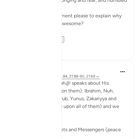
called upon Us out of longing and fear, and humbled
themselves before Us.'
Can you give me a moment please to explain why
the Prophets were so awesome?
This ayah fo...
Vedi altro
7
0
Abdul Nasir Jangda
3 anni fa
·
Riferimento
ayah 21:84, 21:88-90, 21:69
In Surah al-Anbiya, Allahﷻ speaks about His
Prophets (peace be upon them): Ibrahim, Nuh,
Dawud, Sulayman, Ayyub, Yunus, Zakariyya and
many others (peace be upon all of them) and we
find a recurring theme.
We see that the Prophets and Messengers (peace
be upo...
Vedi altro