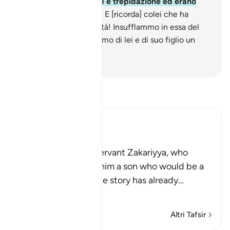
invocavano con amore e trepidazione ed erano
umili davanti a Noi.
91
.
E [ricorda] colei che ha
mantenuto la sua castità! Insufflammo in essa del
Nostro Spirito e facemmo di lei e di suo figlio un
segno per i mondi.
-
Hamza Roberto Piccardo
Leggi il Tafsir
Ibn Kathir (Abridged)
Zakariyya and Yahya
Allah tells us of His servant Zakariyya, who
asked Allah to grant him a son who would be a
Prophet after him. The story has already
…
Per saperne di più
Altri Tafsir