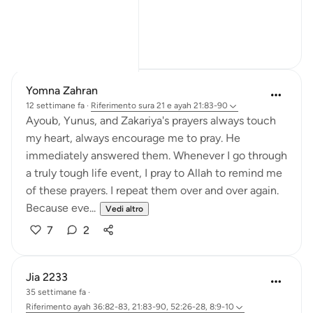
I begin w...
Vedi altro
12
9
Yomna Zahran
12 settimane fa
·
Riferimento
sura 21 e ayah 21:83-90
Ayoub, Yunus, and Zakariya's prayers always touch
my heart, always encourage me to pray. He
immediately answered them. Whenever I go through
a truly tough life event, I pray to Allah to remind me
of these prayers. I repeat them over and over again.
Because eve...
Vedi altro
7
2
Jia 2233
35 settimane fa
·
Riferimento
ayah 36:82-83, 21:83-90, 52:26-28, 8:9-10