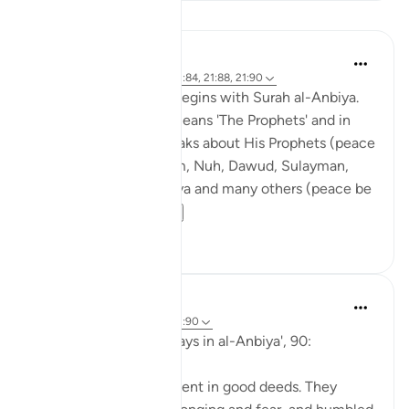
Lezioni
Abdul Nasir Jangda
4 anni fa
·
Riferimento
ayah 21:84, 21:88, 21:90
The seventeenth juz’ begins with Surah al-Anbiya.
The word 'al-Anbiya' means 'The Prophets' and in
this chapter, Allah speaks about His Prophets (peace
be upon them): Ibrahim, Nuh, Dawud, Sulayman,
Ayyub, Yunus, Zakariyya and many others (peace be
upon all of ...
Vedi altro
19
1
Abu Eesa
5 anni fa
·
Riferimento
ayah 21:90
So, Allah jalla wa 'ala says in al-Anbiya', 90:
'They were always fervent in good deeds. They