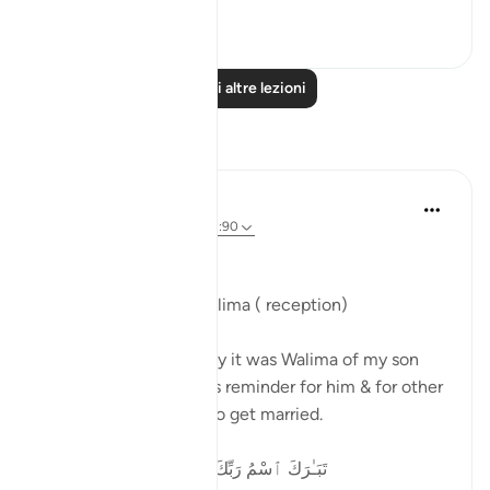
46
5
Leggi altre lezioni
Riflessi
Parveen Ahmed
2 anni fa
·
Riferimento
ayah 21:90
Bismillah
Nasiha on Bunnay’s Walima ( reception)
Alhamdulillah yesterday it was Walima of my son
and I want to share this reminder for him & for other
young who are about to get married.
تَبَـٰرَكَ ٱسْمُ رَبِّكَ ذِى ٱلْجَلَـٰلِ وَٱلْإِكْرَامِ ٧٨