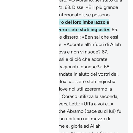
far questo ai nostri dèi?».
63
.
Disse: «È il più grande
di loro che lo ha fatto. Interrogateli, se possono
parlare!».
64
.
Si avvidero del loro imbarazzo e
dissero tra loro: «Davvero siete stati ingiusti».
65
.
Fecero un voltafaccia [e dissero]: «Ben sai che essi
non parlano!» .
66
.
Disse: «Adorate all’infuori di Allah
qualcuno che non vi giova e non vi nuoce?
67
.
Vergognatevi di voi stessi e di ciò che adorate
all’infuori di Allah! Non ragionate dunque?».
68
.
Dissero: «Bruciatelo e andate in aiuto dei vostri dèi,
se siete [in grado] di farlo». «… siete stati ingiusti»:
come già in altri passi dove noi utilizzeremmo la
prima persona plurale, il Corano utilizza la seconda,
vedi anche più sotto il vers. Lett.: «Uffa a voi e…».
Riferisce la tradizione che Abramo (pace su di lui) fu
precipitato dal tetto di un edificio nel mezzo di
un’enorme pira in fiamme e, gloria ad Allah