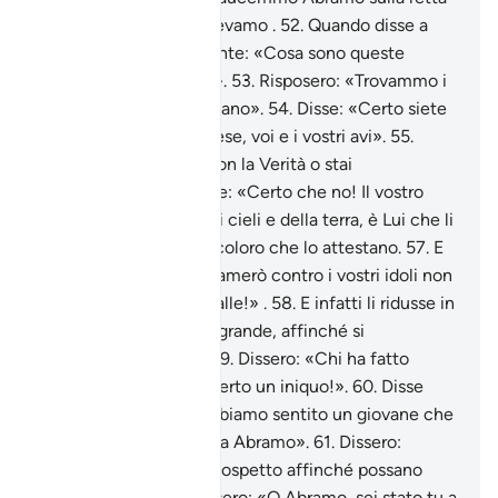
via, Noi che lo conoscevamo .
52
.
Quando disse a
suo padre e alla sua gente: «Cosa sono queste
statue in cui credete?».
53
.
Risposero: «Trovammo i
nostri avi che le adoravano».
54
.
Disse: «Certo siete
stati nell’errore più palese, voi e i vostri avi».
55
.
Dissero: «Sei venuto con la Verità o stai
scherzando?».
56
.
Disse: «Certo che no! Il vostro
Signore è il Signore dei cieli e della terra, è Lui che li
ha creati e io sono tra coloro che lo attestano.
57
.
E
[giuro] per Allah che tramerò contro i vostri idoli non
appena volterete le spalle!» .
58
.
E infatti li ridusse in
briciole, eccetto il più grande, affinché si
rivolgessero ad esso .
59
.
Dissero: «Chi ha fatto
questo ai nostri dèi è certo un iniquo!».
60
.
Disse
[qualcuno di loro]: «Abbiamo sentito un giovane che
li disprezzava: si chiama Abramo».
61
.
Dissero:
«Conducetelo al loro cospetto affinché possano
testimoniare» .
62
.
Dissero: «O Abramo, sei stato tu a