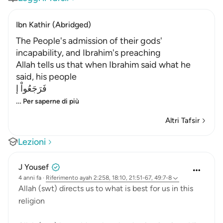
Ibn Kathir (Abridged)
The People's admission of their gods'
incapability, and Ibrahim's preaching
Allah tells us that when Ibrahim said what he
said, his people
فَرَجَعُواْ إ
…
Per saperne di più
Altri Tafsir
Lezioni
J Yousef
4 anni fa
·
Riferimento
ayah 2:258, 18:10, 21:51-67, 49:7-8
Allah (swt) directs us to what is best for us in this
religion