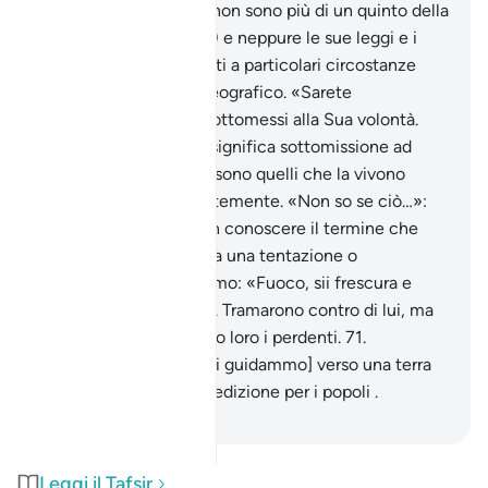
religione degli arabi» (non sono più di un quinto della
totalità dei musulmani) e neppure le sue leggi e i
suoi precetti sono legati a particolari circostanze
storiche o ambiente geografico. «Sarete
musulmani?»: sarete sottomessi alla Sua volontà.
Ricordiamo che IsIàm significa sottomissione ad
Allah e i «musulmani» sono quelli che la vivono
pienamente e coscientemente. «Non so se ciò…»:
non so se il fatto di non conoscere il termine che
Allah vi ha concesso sia una tentazione o
un’illusione.
69
.
Dicemmo: «Fuoco, sii frescura e
pace per Abramo» .
70
.
Tramarono contro di lui, ma
facemmo sì che fossero loro i perdenti.
71
.
Salvammo lui e Lot e [li guidammo] verso una terra
che colmammo di benedizione per i popoli .
-
Hamza Roberto Piccardo
Leggi il Tafsir