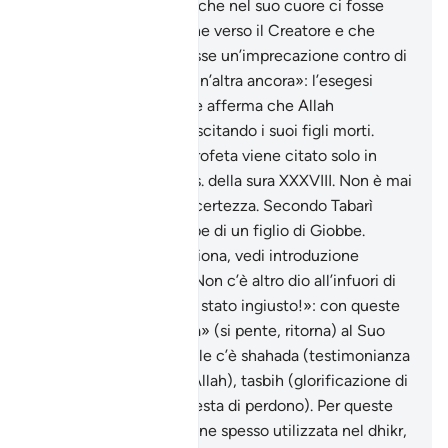
Giobbe non lasciò mai che nel suo cuore ci fosse
spazio per l’ingratitudine verso il Creatore e che
dalle sue labbra sfuggisse un’imprecazione contro di
Lui. «la sua famiglia e un’altra ancora»: l’esegesi
attinge alla tradizione e afferma che Allah
compensò Giobbe risuscitando i suoi figli morti.
«Dhu ’l-Kifl»: questo profeta viene citato solo in
questo passo e nel vers. della sura XXXVIII. Non è mai
stato identificato con certezza. Secondo Tabarì
(XXVII, 73-si tratterebbe di un figlio di Giobbe.
«l’Uomo del Pesce»: Giona, vedi introduzione
dell’omonima sura x. «Non c’è altro dio all’infuori di
Te! Gloria a Te! Io sono stato ingiusto!»: con queste
parole Giona fa «tawba» (si pente, ritorna) al Suo
Signore. In queste parole c’è shahada (testimonianza
di fede nell’Unicità di Allah), tasbih (glorificazione di
Allah) e istighfar (richiesta di perdono). Per queste
ragioni tale formula viene spesso utilizzata nel dhikr,