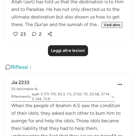
Allah (swt) has told us that the destination is to Him
and to Paradise. He has not only directed us to the
ultimate destination but also shown us how to get
there. The Qur’an and the sunnah of the...
Vedi altro
23
2
Leggi altre lezioni
Riflessi
Jia 2233
25 settimane fa
·
ayah 3:173-175, 65:3, 1:5, 21:62-70, 25:58, 37:14
Riferimento
3-144, 73:9
When the people of Ibrahim A.S saw the condition
of their idols, they asked each other to burn him to
avenge for and help the idols. Those idols became
their liability that they had to help them,
underscoring the fact that they cause no benefit or