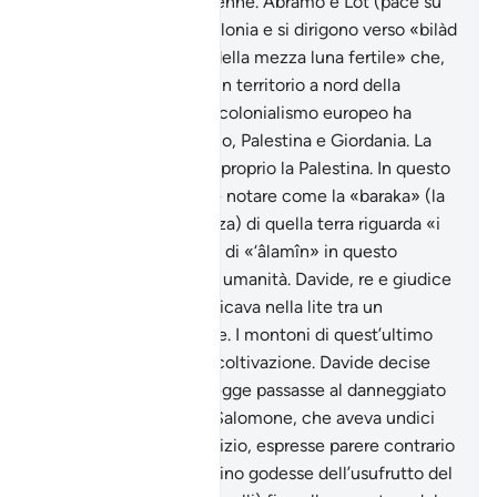
l’Altissimo, ne uscì indenne. Abramo e Lot (pace su
di loro) lasciano la Babilonia e si dirigono verso «bilàd
’ash- shâm», «la terra della mezza luna fertile» che,
tradizionalmente, era un territorio a nord della
penisola arabica che il colonialismo europeo ha
suddiviso in Siria, Libano, Palestina e Giordania. La
meta dei due profeti è proprio la Palestina. In questo
versetto è interessante notare come la «baraka» (la
benedizione, la pienezza) di quella terra riguarda «i
popoli» (è il significato di «‘âlamîn» in questo
contesto), cioè l’intera umanità. Davide, re e giudice
dei Figli di Israele, giudicava nella lite tra un
agricoltore e un pastore. I montoni di quest’ultimo
avevano distrutto una coltivazione. Davide decise
che la proprietà del gregge passasse al danneggiato
a titolo di indennizzo. Salomone, che aveva undici
anni e assisteva al giudizio, espresse parere contrario
e suggerì che il contadino godesse dell’usufrutto del