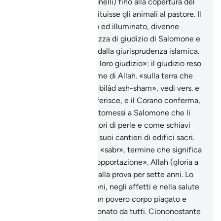
gregge (lana, latte e agnelli) fino alla copertura del
danno subito e poi restituisse gli animali al pastore. Il
parere fu ritenuto equo ed illuminato, divenne
proverbiale della saggezza di giudizio di Salomone e
fu in seguito acquisito dalla giurisprudenza islamica.
«Fummo testimoni del loro giudizio»: il giudizio reso
dai profeti è reso in nome di Allah. «sulla terra che
abbiamo benedetta»: «bilàd ash-sham», vedi vers. e
la nota. La tradizione riferisce, e il Corano conferma,
che i dèmoni erano sottomessi a Salomone che li
utilizzava come pescatori di perle e come schiavi
nelle sue miniere e nei suoi cantieri di edifici sacri.
Giobbe è il simbolo del «sabr», termine che significa
«pazienza, costanza, sopportazione». Allah (gloria a
Lui l’Altissimo) lo mise alla prova per sette anni. Lo
colpì duramente nei beni, negli affetti e nella salute
fisica, riducendolo ad un povero corpo piagato e
sanguinolento, abbandonato da tutti. Ciononostante