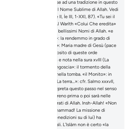
il ricordo di Allah. In base ad una tradizione in questo
versetto si troverebbe il Nome Sublime di Allah. Vedi
Appendice (vedi anche II, İe III, 1-XXI, 87). «Tu sei il
migliore degli eredi»: Al Warìth «Colui Che eredita»
è uno dei novantanove bellissimi Nomi di Allah. «e
sanammo la sua sposa»: la rendemmo in grado di
procreare. «colei che…»: Maria madre di Gesù (pace
su di entrambi). A proposito di queste orde
apocalittiche vedi nota e nota nella sura xvIII (La
Caverna). «la grande angoscia»: il tormento della
morte: l’interrogatorio nella tomba. «il Monito»: in
questo caso la Toràh. «La terra…»: cfr. Salmo xxxvII,
L’esegesi islamica interpreta questo passo nel senso
che anche il potere terreno prima o poi sarà nelle
mani dei credenti timorati di Allah. Insh-Allah! «Non
ti mandammo…» o Muhammad! La missione di
Muhammad (pace e benedizioni su di lui) ha
caratteristiche universali. L’IsIàm non è certo «la