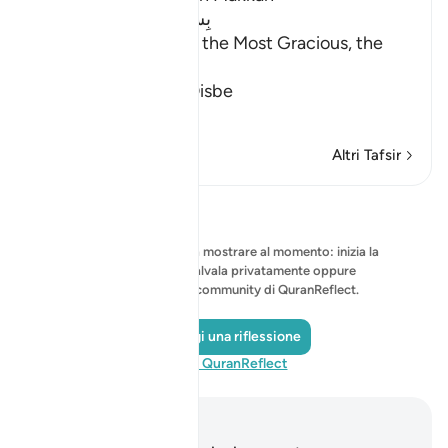
بِسْمِ اللَّهِ الرَّحْمَـنِ الرَّحِيمِ
In the Name of Allah, the Most Gracious, the
Most Merciful.
The Qur'an and the Disbe
…
Per saperne di più
Altri Tafsir
Riflessi
Nessuna riflessione da mostrare al momento: inizia la
tua riflessione e salvala privatamente oppure
condividila con la community di QuranReflect.
Aggiungi una riflessione
Visita QuranReflect
Appunti e riflessioni