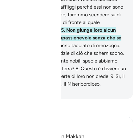
chiarissimo.
3
.
Forse ti affliggi perché essi non sono
credenti:
4
.
se volessimo, faremmo scendere su di
loro un segno dal cielo, di fronte al quale
piegherebbero il capo.
5
.
Non giunge loro alcun
nuovo Monito del Compassionevole senza che se
ne allontanino.
6
.
Lo hanno tacciato di menzogna.
Ben presto avranno notizie di ciò che scherniscono.
7
.
Non hanno visto quante nobili specie abbiamo
fatto germogliare sulla terra?
8
.
Questo è davvero un
segno, ma la maggior parte di loro non crede.
9
.
Sì, il
tuo Signore è l’Eccelso, il Misericordioso.
-
Hamza Roberto Piccardo
Leggi il Tafsir
Ibn Kathir (Abridged)
Which was revealed in Makkah