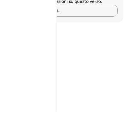
Non hai appunti o riflessioni su questo verso.
Cattura i tuoi pensieri…
Notes
placeholders
close