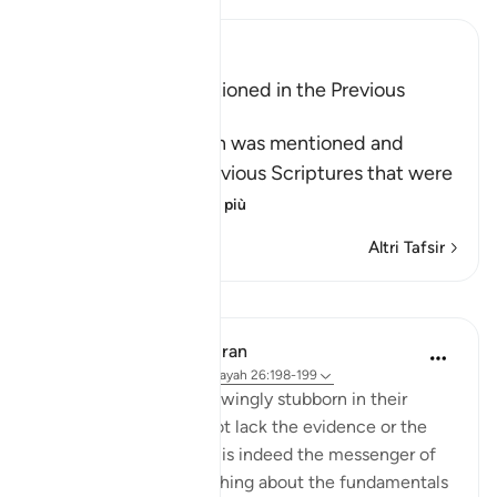
Ibn Kathir (Abridged)
The Qur'an was mentioned in the Previous
Scriptures
Allah says: this Qur'an was mentioned and
referred to in the previous Scriptures that were
left beh
…
Per saperne di più
Altri Tafsir
Lezioni
In the Shade of the Quran
31 settimane fa
·
Riferimento
ayah 26:198-199
The idolaters were knowingly stubborn in their
opposition. They did not lack the evidence or the
proof that the Prophet is indeed the messenger of
God and that his preaching about the fundamentals