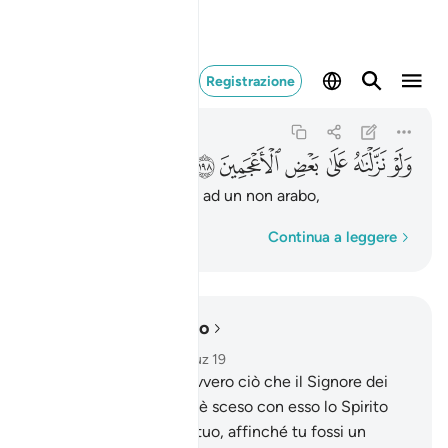
ولو نزلناه على بعض الاعجمين 
Registrazione
Ash-Shu'ara
26:198
26:198
ﲦ
ﲧ
ﲨ
ﲩ
ﲪ
ﲫ
Se lo avessimo rivelato ad un non arabo,
Parola per parola
Continua a leggere
Leggere nel contesto
Capitolo 26, Pagina 375, Juz 19
192
.
In verità esso è davvero ciò che il Signore dei
mondi ha rivelato,
193
.
è sceso con esso lo Spirito
fedele ,
194
.
sul cuore tuo, affinché tu fossi un