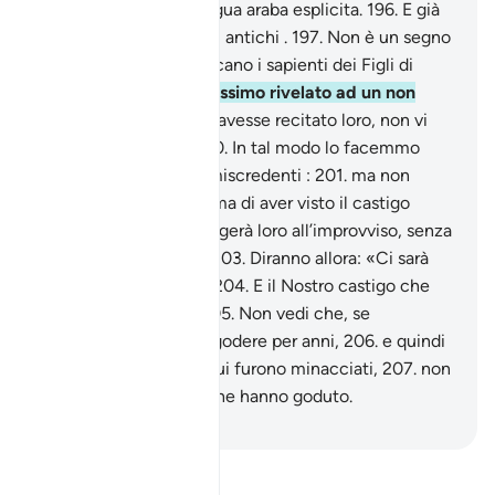
ammonitore
195
.
in lingua araba esplicita.
196
.
E già
era nelle scritture degli antichi .
197
.
Non è un segno
per loro che lo riconoscano i sapienti dei Figli di
Israele ?
198
.
Se lo avessimo rivelato ad un non
arabo,
199
.
e questi lo avesse recitato loro, non vi
avrebbero creduto.
200
.
In tal modo lo facemmo
entrare nel cuore dei miscredenti :
201
.
ma non
crederanno in esso prima di aver visto il castigo
doloroso
202
.
che giungerà loro all’improvviso, senza
che se ne accorgano.
203
.
Diranno allora: «Ci sarà
concesso un rinvio?».
204
.
E il Nostro castigo che
vogliono affrettare?
205
.
Non vedi che, se
concedessimo loro di godere per anni,
206
.
e quindi
giungesse loro ciò di cui furono minacciati,
207
.
non
gioverebbe loro quel che hanno goduto.
-
Hamza Roberto Piccardo
Leggi il Tafsir