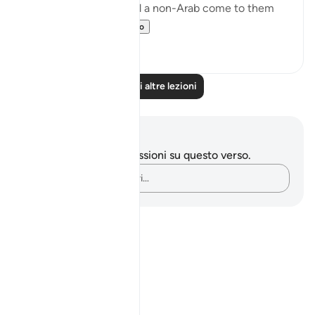
of the faith is true. Had a non-Arab come to them
and recited t...
Vedi altro
0
0
Leggi altre lezioni
Appunti e riflessioni
Non hai appunti o riflessioni su questo verso.
Cattura i tuoi pensieri…