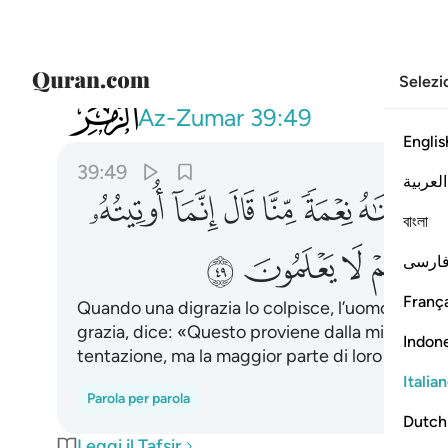
Selezi
039
فاذا مس الانسان ضر دعانا ثم اذا خولنا
Az-Zumar
39:49
Englis
39:49
العربية
ﱔ
ﱕ
ﱖ
ﱗ
ﱘ
ﱙ
বাংলা
ﱢ
ﱣ
ﱤ
ارسی
França
Quando una digrazia lo colpisce, l’uomo Ci inv
grazia, dice: «Questo proviene dalla mia scien
Indon
tentazione, ma la maggior parte di loro non lo s
Italia
Parola per parola
Dutch
Leggi il Tafsir