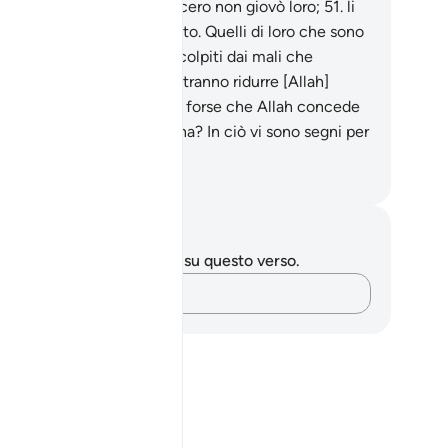
ecedettero, ma ciò che fecero non giovò loro;
51
.
li
pì il male che avevano fatto. Quelli di loro che sono
ti ingiusti presto saranno colpiti dai mali che
ranno commesso e non potranno ridurre [Allah]
’impotenza.
52
.
Non sanno forse che Allah concede
hi vuole e a chi vuole lesina? In ciò vi sono segni per
loro che credono.
mza Roberto Piccardo
punti e riflessioni
 hai appunti o riflessioni su questo verso.
Cattura i tuoi pensieri…