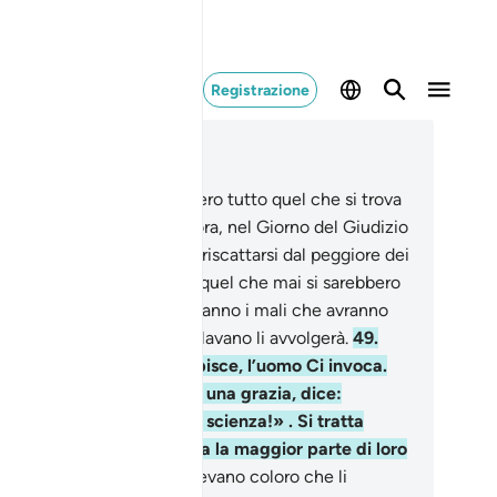
Registrazione
ggere nel contesto
itolo 39, Pagina 464, Juz 24
.
Se gli ingiusti possedessero tutto quel che si trova
la terra, e altrettanto ancora, nel Giorno del Giudizio
 esiterebbero a darlo per riscattarsi dal peggiore dei
tighi. Allah mostrerà loro quel che mai si sarebbero
ettati,
48
.
e si manifesteranno i mali che avranno
messo e ciò di cui si burlavano li avvolgerà.
49
.
ando una digrazia lo colpisce, l’uomo Ci invoca.
i, quando gli concediamo una grazia, dice:
uesto proviene dalla mia scienza!» . Si tratta
vece di una tentazione, ma la maggior parte di loro
 lo sa.
50
.
È quel che dicevano coloro che li