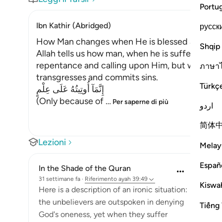
Portu
Ibn Kathir (Abridged)
русск
How Man changes when He is blessed after su
Shqip
Allah tells us how man, when he is suffering fro
repentance and calling upon Him, but when He 
ภาษา
transgresses and commits sins.
Türkç
إِنَّمَآ أُوتِيتُهُ عَلَى عِلْمٍ
(Only because of
…
Per saperne di più
اردو
简体
Lezioni
Melay
Españ
In the Shade of the Quran
31 settimane fa
·
Riferimento
ayah 39:49
Kiswah
Here is a description of an ironic situation:
the unbelievers are outspoken in denying
Tiếng 
God's oneness, yet when they suffer