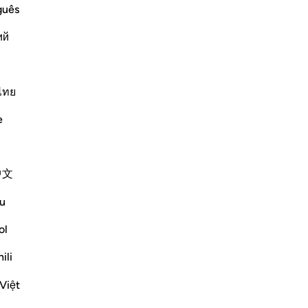
pr
guês
col
ий
sta
av
ffering Harm
m harm, prays to Allah, turning to Him in
all
makes things easy for him, he
a c
ไทย
co
e
-
Ha
Ap
Altri Tafsir
中文
Non
Riflessi
u
ol
Sana Hamdan
3 anni fa
·
Riferimento
ayah 20:114, 39:49, 96:5
ili
In this ayah, we see the importance of
thanking and reaching out to Allah (SWT)
Việt
during hardship, but most importantly the