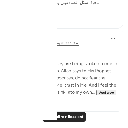
[فإذا سئل الصادقون وحوسبوا على صدقهم، ف...
Vedi altro
12
2
Dr Maryam Fayyaz
48 settimane fa
·
Riferimento
ayah 33:1-8
Bismillah
I hear the verses as if they are being spoken to me in
the stillness of Madinah. Allah says to His Prophet
ﷺ: do not obey the hypocrites, do not fear the
disbelievers, fear only Me, trust in Me. And I feel the
weight of those words sink into my own...
Vedi altro
22
4
Leggi altre riflessioni