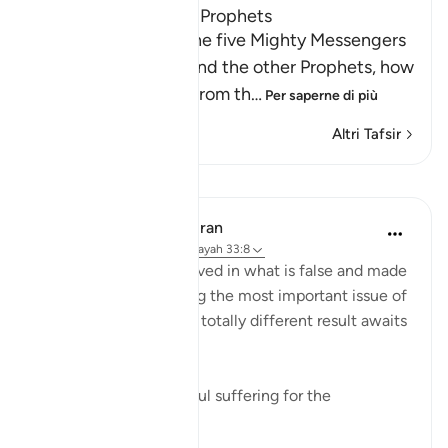
The Covenant of the Prophets
Allah tells us about the five Mighty Messengers
with strong resolve and the other Prophets, how
He took a covenant from th
…
Per saperne di più
Altri Tafsir
Lezioni
In the Shade of the Quran
31 settimane fa
·
Riferimento
ayah 33:8
As for those who believed in what is false and made
false claims concerning the most important issue of
all, the issue of faith, a totally different result awaits
them:
"He has prepared painful suffering for the
unbelievers." (Verse 8)