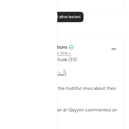
0
0
Leggi altre lezioni
Riflessi
Tulayhah Tafsir Translations
anno scorso
·
Riferimento
ayah 33:8
Allah says in surah al-Ahzab [33]:
[لِّيَسْأَلَ الصَّادِقِينَ عَن صِدْقِهِمْ]
'That He may question the truthful ones about their
truthfulness.' [8]
In one of his writings, ibn al-Qayyim commented on
this by writing: