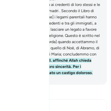
6
.
Il Profeta è più vicino ai credenti di loro stessi e le
sue spose sono le loro madri . Secondo il Libro di
Allah, [nella successione] i legami parentali hanno
priorità su quelli tra i credenti e tra gli immigrati, a
meno che non vogliate lasciare un legato a favore
dei vostri fratelli nella religione. Questo è scritto nel
Libro [di Allah] .
7
.
[Ricorda] quando accettammo il
patto dei profeti: il tuo, quello di Noè, di Abramo, di
Mosè e di Gesù figlio di Maria; concludemmo con
loro un patto solenne,
8
.
affinché Allah chieda
conto ai sinceri della loro sincerità. Per i
miscredenti ha preparato un castigo doloroso.
-
Hamza Roberto Piccardo
Leggi il Tafsir
Ibn Kathir (Abridged)