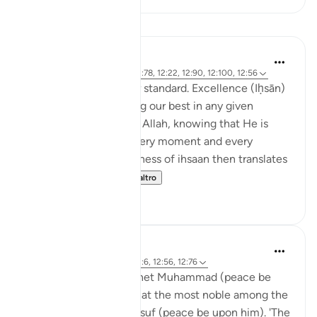
Lezioni
Hammad Fahim
2 anni fa
·
Riferimento
ayah 12:78, 12:22, 12:90, 12:100, 12:56
Set excellence as your standard. Excellence (Iḥsān)
can be defined as doing our best in any given
situation, by observing Allah, knowing that He is
watching over us in every moment and every
occasion. This mindfulness of ihsaan then translates
into treating ot...
Vedi altro
29
13
Hammad Fahim
2 anni fa
·
Riferimento
ayah 12:6, 12:56, 12:76
In a tradition, the Prophet Muhammad (peace be
upon him) mentions that the most noble among the
prophets is Prophet Yusuf (peace be upon him). 'The