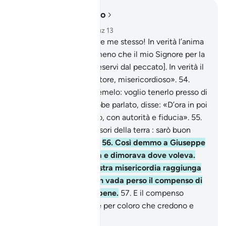
Leggere nel contesto
Capitolo 12, Pagina 242, Juz 13
53
.
Non voglio assolvere me stesso! In verità l’anima
è propensa al male, a meno che il mio Signore per la
misericordia [non la preservi dal peccato]. In verità il
mio Signore è perdonatore, misericordioso».
54
.
Disse il re: «Conducetemelo: voglio tenerlo presso di
me». Quando poi gli ebbe parlato, disse: «D’ora in poi
rimarrai al nostro fianco, con autorità e fiducia».
55
.
Rispose: «Affidami i tesori della terra : sarò buon
guardiano ed esperto».
56
.
Così demmo a Giuseppe
autorità su quella terra e dimorava dove voleva.
Facciamo sì che la Nostra misericordia raggiunga
chi vogliamo e che non vada perso il compenso di
coloro che operano il bene.
57
.
E il compenso
dell’altra vita è migliore per coloro che credono e
hanno timor [di Allah].