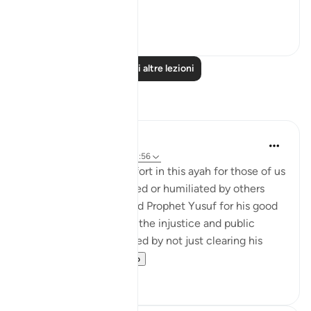
those...
Vedi altro
26
1
Leggi altre lezioni
Riflessi
UmIbrahim
5 anni fa
·
Riferimento
ayah 12:56
There is so much comfort in this ayah for those of us
who have been wronged or humiliated by others
unjustly. Allah rewarded Prophet Yusuf for his good
deeds and patience of the injustice and public
humiliation he had faced by not just clearing his
name and br...
Vedi altro
15
6