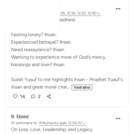
R. Ebied
5 anni fa
·
Riferimento
ayah 12:56, 12:36, 12:22, 12:90
Ihsan: The antidote to sadness
Feeling lonely? Ihsan.
Experienced betrayal? Ihsan.
Need reassurance? Ihsan.
Wanting to experience more of God's mercy,
blessings and love? Ihsan.
Surah Yusuf to me highlights ihsan - Prophet Yusuf's
ihsan and great moral char...
Vedi altro
14
2
R. Ebied
47 settimane fa
·
Riferimento
ayah 12:54-57
On Loss, Love, Leadership, and Legacy