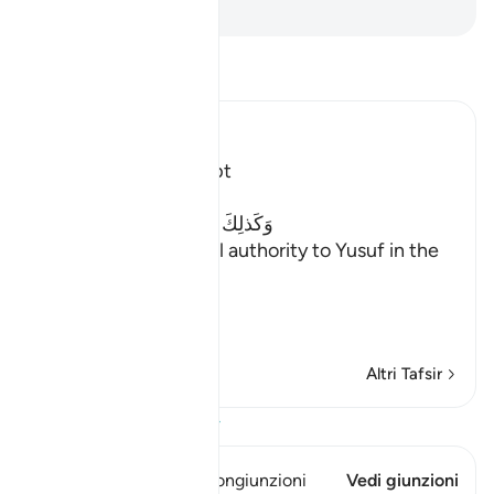
-
Hamza Roberto Piccardo
Leggi il Tafsir
Ibn Kathir (Abridged)
Yusuf's Reign in Egypt
Allah said next,
وَكَذلِكَ مَكَّنَّا لِيُوسُفَ فِى الاٌّرْضِ
(Thus did We give full authority to Yusuf in the
land), in Egypt,
يَ
…
Per saperne di più
Altri Tafsir
Visualizza il Corano
Questo versetto ha 1 Congiunzioni
Vedi giunzioni