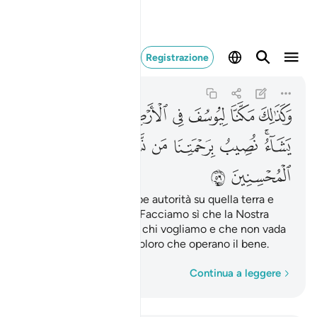
وكذالك مكنا ليوس
Registrazione
Yusuf
12:56
12:56
ﱮ
ﱯ
ﱰ
ﱱ
ﱲ
ﱳ
ﱴ
ﱵ
ﱶﱷ
ﱸ
ﱹ
ﱺ
ﱻﱼ
ﱽ
ﱾ
ﱿ
ﲀ
ﲁ
Così demmo a Giuseppe autorità su quella terra e
dimorava dove voleva. Facciamo sì che la Nostra
misericordia raggiunga chi vogliamo e che non vada
perso il compenso di coloro che operano il bene.
Parola per parola
Continua a leggere