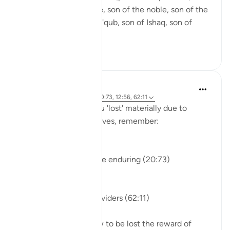
noble, son of the noble, son of the noble, son of the
noble: Yusuf, son of Ya'qub, son of Ishaq, son of
Ibrahim...
Vedi altro
25
11
J Yousef
3 anni fa
·
Riferimento
ayah 20:73, 12:56, 62:11
If you ever felt that you 'lost' materially due to
choosing what Allah loves, remember:
والله خير وأبقى
Allah is better and more enduring (20:73)
والله خير الرازقين
Allah is the best of providers (62:11)
And He does 'not allow to be lost the reward of