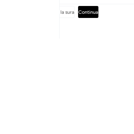
Tafsir
Lezioni
Riflessi
Leggi tutta la sura
Continua