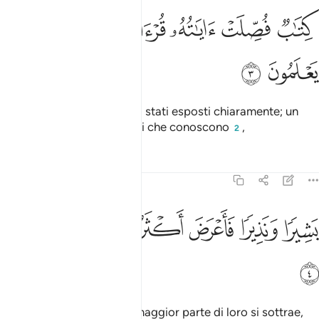
ﱈ
ﱉ
ﱊ
تاب فصلت اياته قرانا عربيا لقوم يعلمون ٣
ﱋ
ﱌ
ﱍ
ِتَـٰبٌۭ فُصِّلَتْ ءَايَـٰتُهُۥ قُرْءَانًا عَرَبِيًّۭا لِّقَوْمٍۢ يَعْلَمُونَ ٣
ﱎ
ﱏ
Un Libro i cui versetti sono stati esposti chiaramente; un
Corano
arabo, per uomini che conoscono
,
1
2
Tafsir
Lezioni
Riflessi
41:4
ﱐ
ﱑ
ﱒ
ﱓ
شيرا ونذيرا فاعرض اكثرهم فهم لا يسمعون ٤
ﱔ
ﱕ
ﱖ
َشِيرًۭا وَنَذِيرًۭا فَأَعْرَضَ أَكْثَرُهُمْ فَهُمْ لَا يَسْمَعُونَ ٤
ﱗ
annunzio e monito; ma la maggior parte di loro si sottrae,