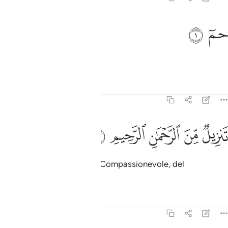
م ١
ﱁ
ﱂ
مٓ ١
Hà’, Mìm
.
1
Tafsir
Lezioni
Riflessi
41:2
ﱃ
ﱄ
ﱅ
نزيل من الرحمان الرحيم ٢
ﱆ
ﱇ
َنزِيلٌۭ مِّنَ ٱلرَّحْمَـٰنِ ٱلرَّحِيمِ ٢
Rivelazione
da parte del Compassionevole, del
1
Misericordioso.
Tafsir
Lezioni
Riflessi
41:3