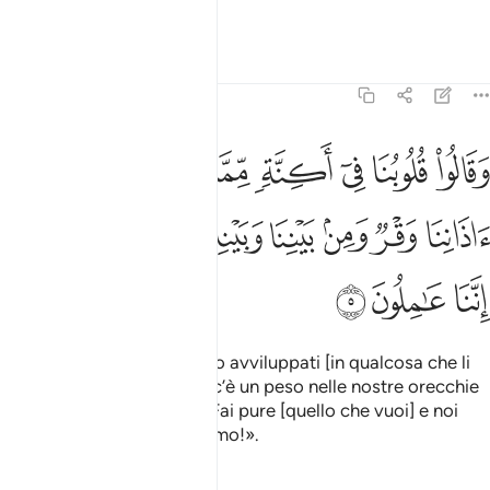
senza ascoltare.
Tafsir
Lezioni
Riflessi
41:5
ﱘ
ﱙ
ﱚ
ﱛ
ﱜ
ﱝ
ﱞ
ﱟ
قالوا قلوبنا في اكنة مما تدعونا اليه وفي اذاننا وقر ومن بيننا وبينك حج
َقَالُوا۟ قُلُوبُنَا فِىٓ أَكِنَّةٍۢ مِّمَّا تَدْعُونَآ إِلَيْهِ وَفِىٓ ءَاذَانِنَا وَقْرٌۭ وَمِنۢ بَيْنِ
ﱠ
ﱡ
ﱢ
ﱣ
ﱤ
ﱥ
ﱦ
ﱧ
ﱨ
ﱩ
Dicono: «I nostri cuori sono avviluppati [in qualcosa che li
isola] da ciò cui ci inviti, e c’è un peso nelle nostre orecchie
. C’è un velo tra noi e te. Fai pure [quello che vuoi] e noi
1
[faremo] quello che vogliamo!».