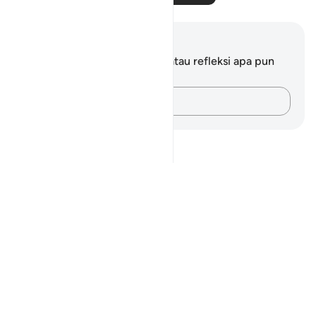
Catatan dan Refleksi
Anda tidak memiliki catatan atau refleksi apa pun
mengenai ayat ini.
Catatlah pikiran Anda…
Notes
placeholders
close