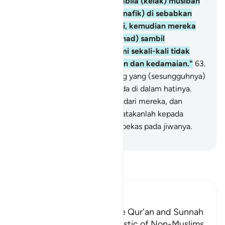
Maka bagaimana halnya apabila (kelak) musibah
menimpa mereka (orang munafik) di sebabkan
perbuatan tangannya sendiri, kemudian mereka
datang kepadamu (Muhammad) sambil
bersumpah, "Demi Allah, kami sekali-kali tidak
menghendaki selain kebaikan dan kedamaian."
63
.
Mereka itu adalah orang-orang yang (sesungguhnya)
Allah mengetahui apa yang ada di dalam hatinya.
Karena itu berpalinglah kamu dari mereka, dan
berilah mereka nasihat, dan katakanlah kepada
mereka perkataan yang membekas pada jiwanya.
-
Indonesian Islamic affairs ministry
Bacalah Tafsir
Ibn Kathir (Abridged)
Referring to Other than the Qur'an and Sunnah
for Judgment is Characteristic of Non-Muslims