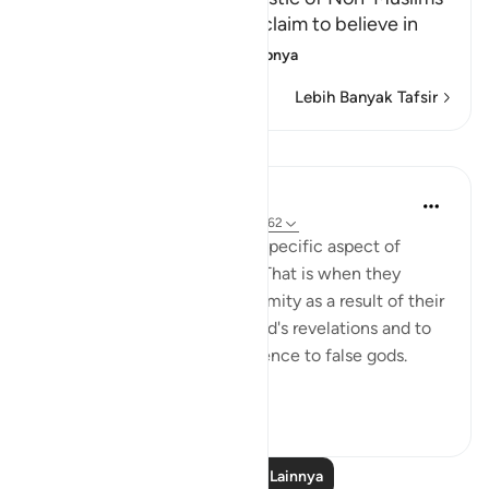
Allah chastises those who claim to believe in
what Allah ha
…
Baca selengkapnya
Lebih Banyak Tafsir
Pelajaran
In the Shade of the Quran
31 minggu yang lalu
·
Referensi
ayat 4:62
The surah then portrays one specific aspect of
hypocrisy in their behaviour. That is when they
encounter misfortune or calamity as a result of their
refusal to refer matters to God's revelations and to
His Messenger, or their reference to false gods.
They are ...
Lihat lainnya
0
0
Baca Pelajaran Lainnya