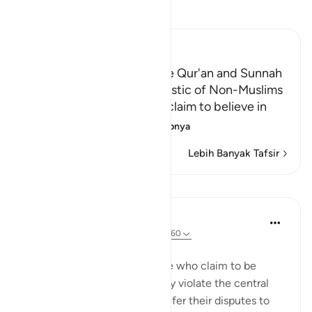
Bacalah Tafsir
Ibn Kathir (Abridged)
Referring to Other than the Qur'an and Sunnah
for Judgment is Characteristic of Non-Muslims
Allah chastises those who claim to believe in
what Allah ha
…
Baca selengkapnya
Lebih Banyak Tafsir
Pelajaran
In the Shade of the Quran
31 minggu yang lalu
·
Referensi
ayat 4:60
Claims Belied by Action
Now the surah refers to those who claim to be
believers but who deliberately violate the central
condition of faith, trying to refer their disputes to