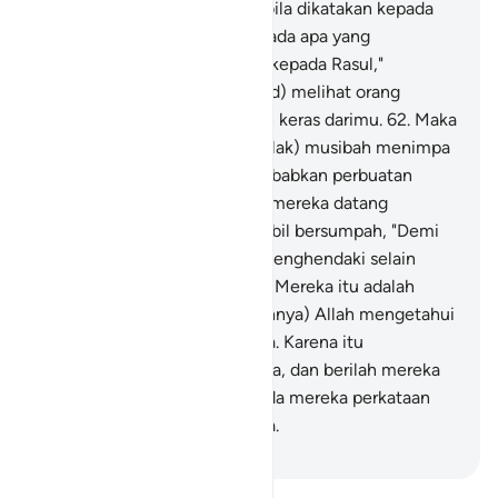
sejauh-jauhnya.
61
.
Dan apabila dikatakan kepada
mereka, "Marilah (patuh) kepada apa yang
diturunkan Allah dan (patuh) kepada Rasul,"
(niscaya) engkau (Muhammad) melihat orang
munafik menghalangi dengan keras darimu.
62
.
Maka
bagaimana halnya apabila (kelak) musibah menimpa
mereka (orang munafik) di sebabkan perbuatan
tangannya sendiri, kemudian mereka datang
kepadamu (Muhammad) sambil bersumpah, "Demi
Allah, kami sekali-kali tidak menghendaki selain
kebaikan dan kedamaian."
63
.
Mereka itu adalah
orang-orang yang (sesungguhnya) Allah mengetahui
apa yang ada di dalam hatinya. Karena itu
berpalinglah kamu dari mereka, dan berilah mereka
nasihat, dan katakanlah kepada mereka perkataan
yang membekas pada jiwanya.
-
Indonesian Islamic affairs ministry