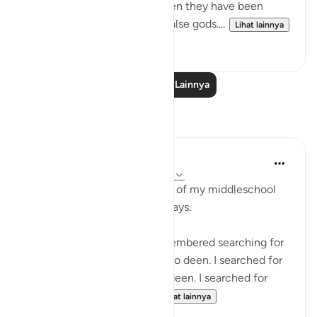
false gods for arbitration, when they have been
commanded to reject such false gods....
Lihat lainnya
0
0
Baca Pelajaran Lainnya
Refleksi
Yousef Junior
6 tahun yang lalu
·
Referensi
ayat 4:60
This verse reminded me back of my middleschool
and early public highschool days.
Maybe its not a 1:1, but I remembered searching for
validation from people with no deen. I searched for
justice from people with no deen. I searched for
truth and morality from ...
Lihat lainnya