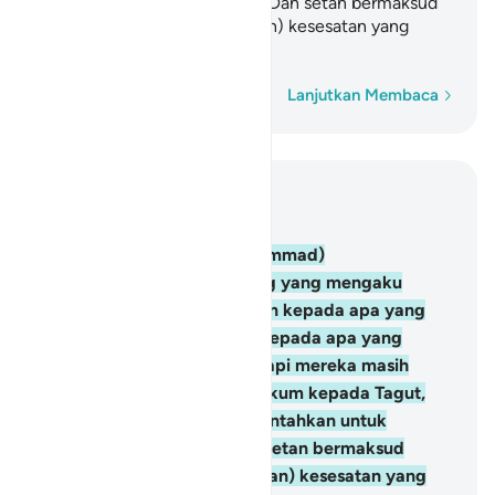
untuk mengingkari Tagut itu. Dan setan bermaksud
menyesatkan mereka (dengan) kesesatan yang
sejauh-jauhnya.
Kata demi kata
Lanjutkan Membaca
Baca dalam Konteks
Bab 4, Halaman 79, Juz 5
60
.
Tidakkah engkau (Muhammad)
memperhatikan orang-orang yang mengaku
bahwa mereka telah beriman kepada apa yang
diturunkan kepadamu dan kepada apa yang
diturunkan sebelummu? Tetapi mereka masih
menginginkan ketetapan hukum kepada Tagut,
padahal mereka telah diperintahkan untuk
mengingkari Tagut itu. Dan setan bermaksud
menyesatkan mereka (dengan) kesesatan yang