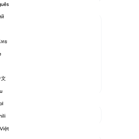
Me
guês
pe
ий
la
pe
Di
me
ไทย
أَلَ
kur
e
o hold secret counsels, and
ad
n forbidden,) He said, "The Jews." S
…
Ke
pa
中文
Se
Lebih Banyak Tafsir
8
.
u
di
me
ol
me
Lihat Persimpangan
ili
be
Da
Việt
me