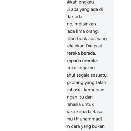
nyaksikan segala sesuatu.
7
.
Tidakkah engkau
rhatikan, bahwa Allah mengetahui apa yang ada di
ngit dan apa yang ada di bumi? Tidak ada
mbicaraan rahasia antara tiga orang, melainkan
alah yang keempatnya. Dan tidak ada lima orang,
lainkan Dialah yang keenamnya. Dan tidak ada yang
ang dari itu atau lebih banyak, melainkan Dia pasti
a bersama mereka di mana pun mereka berada.
mudian Dia akan memberitakan kepada mereka
da hari Kiamat apa yang telah mereka kerjakan.
sungguhnya Allah Maha Mengetahui segala sesuatu.
Tidakkah engkau perhatikan orang-orang yang telah
larang mengadakan pembicaraan rahasia, kemudian
reka kembali (mengerjakan) larangan itu dan
reka mengadakan pembicaraan rahasia untuk
rbuat dosa, permusuhan dan durhaka kepada Rasul.
n apabila mereka datang kepadamu (Muhammad),
reka mengucapkan salam dengan cara yang bukan