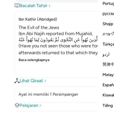
Portu
Bacalah Tafsir
русск
Ibn Kathir (Abridged)
Shqip
The Evil of the Jews
Ibn Abi Najih reported from Mujahid,
ภาษา
مْ تَرَ إِلَى الَّذِينَ نُهُواْ عَنِ النَّجْوَى ثُمَّ يَعُودُونَ لِمَا نُهُواْ عَنْهُ
Türkç
(Have you not seen those who were forbidden t
afterwards returned to that which they had bee
اردو
Baca selengkapnya
简体
Melay
Lihat Qiraat
Españ
Ayat ini memiliki 1 Persimpangan
Kiswah
Pelajaran
Tiếng 