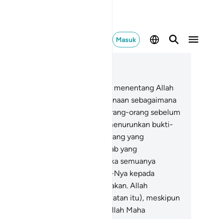
Masuk
ca dalam Konteks
 58, Halaman 489, Juz 28
Sesungguhnya orang-orang yang menentang Allah
n Rasul-Nya pasti mendapat kehinaan sebagaimana
hinaan yang telah didapat oleh orang-orang sebelum
reka. Dan sungguh, kami telah menurunkan bukti-
kti yang nyata. Dan bagi orang-orang yang
ngingkarinya akan mendapat azab yang
nghinakan.
6
.
Pada hari itu mereka semuanya
bangkitkan Allah, lalu diberitakan-Nya kepada
reka apa yang telah mereka kerjakan. Allah
nghitungnya (semua amal perbuatan itu), meskipun
reka telah melupakannya. Dan Allah Maha