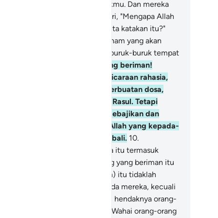
perti yang ditentukan Allah untukmu. Dan mereka
ngatakan pada diri mereka sendiri, "Mengapa Allah
ak menyiksa kita atas apa yang kita katakan itu?"
kuplah bagi mereka neraka Jahanam yang akan
reka masuki. Maka neraka itu seburuk-buruk tempat
mbali.
9
.
Wahai orang-orang yang beriman!
abila kamu mengadakan pembicaraan rahasia,
nganlah kamu membicarakan perbuatan dosa,
rmusuhan dan durhaka kepada Rasul. Tetapi
carakanlah tentang perbuatan kebajikan dan
kwa. Dan bertakwalah kepada Allah yang kepada-
a kamu akan dikumpulkan kembali.
10
.
sungguhnya pembicaraan rahasia itu termasuk
erbuatan) setan, agar orang-orang yang beriman itu
rsedih hati, sedang (pembicaraan) itu tidaklah
mberi bencana sedikit pun kepada mereka, kecuali
ngan izin Allah. Dan kepada Allah hendaknya orang-
ang yang beriman bertawakal.
11
.
Wahai orang-orang