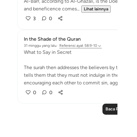
Al-Barr, according to Al-Ghazali, is the Doer of 
and beneficence comes...
Lihat lainnya
3
0
In the Shade of the Quran
31 minggu yang lalu
·
Referensi
ayat 58:9-10
What to Say in Secret
The surah then addresses the believers by their very 
tells them that they must not indulge in the sort of 
encouraging each other to commit sin, aggressi...
L
0
0
Baca Pelajaran 