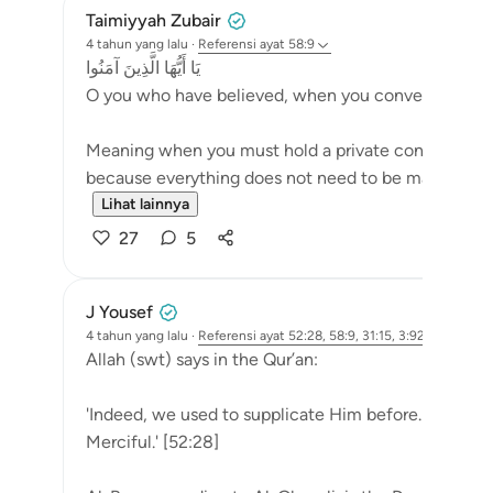
Taimiyyah Zubair
4 tahun yang lalu
·
Referensi
ayat 58:9
يَا أَيُّهَا الَّذِينَ آمَنُوا
O you who have believed, when you converse private
Meaning when you must hold a private conversation
because everything does not need to be made public. 
Lihat lainnya
27
5
J Yousef
4 tahun yang lalu
·
Referensi
ayat 52:28, 58:9, 31:15, 3:92
Allah (swt) says in the Qur’an:
'Indeed, we used to supplicate Him before. Indeed, i
Merciful.' [52:28]