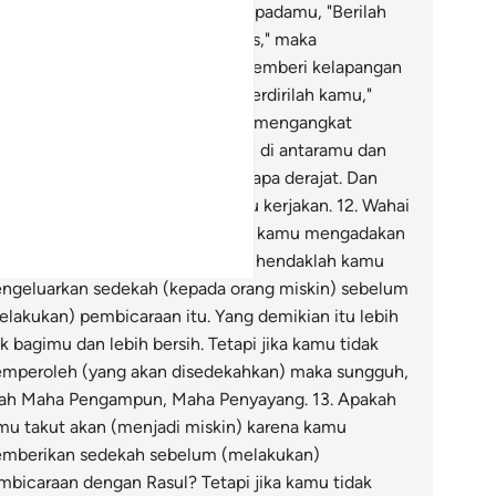
ng beriman! Apabila dikatakan kepadamu, "Berilah
lapangan di dalam majelis-majelis," maka
pangkanlah, niscaya Allah akan memberi kelapangan
tukmu. Dan apabila dikatakan, "Berdirilah kamu,"
ka berdirilah, niscaya Allah akan mengangkat
erajat) orang-orang yang beriman di antaramu dan
ang-orang yang diberi ilmu beberapa derajat. Dan
lah Mahateliti atas apa yang kamu kerjakan.
12
.
Wahai
ang-orang yang beriman! Apabila kamu mengadakan
mbicaraan khusus dengan Rasul, hendaklah kamu
ngeluarkan sedekah (kepada orang miskin) sebelum
elakukan) pembicaraan itu. Yang demikian itu lebih
k bagimu dan lebih bersih. Tetapi jika kamu tidak
mperoleh (yang akan disedekahkan) maka sungguh,
lah Maha Pengampun, Maha Penyayang.
13
.
Apakah
mu takut akan (menjadi miskin) karena kamu
mberikan sedekah sebelum (melakukan)
mbicaraan dengan Rasul? Tetapi jika kamu tidak