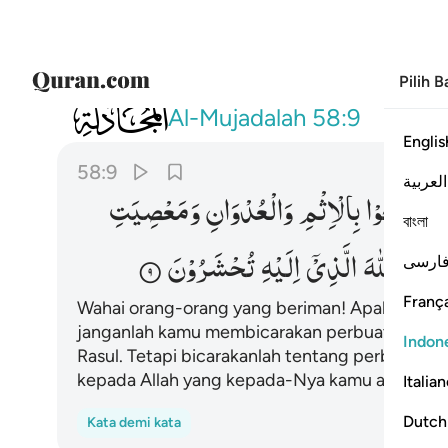
Pilih 
058
يا ايها الذين امنوا اذا تناجيتم فلا تتناجوا 
Al-Mujadalah
58:9
Englis
58:9
العربية
ا
تَتَنَاجَوْا
بِالْاِثْمِ
وَالْعُدْوَانِ
وَمَعْصِیَتِ
বাংলা
اتَّقُوا
اللّٰهَ
الَّذِیْۤ
اِلَیْهِ
تُحْشَرُوْنَ
ارسی
França
Wahai orang-orang yang beriman! Apabila ka
janganlah kamu membicarakan perbuatan dos
Indon
Rasul. Tetapi bicarakanlah tentang perbuatan 
kepada Allah yang kepada-Nya kamu akan dik
Italia
Dutch
Kata demi kata