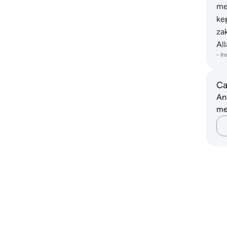
me
ke
za
Al
-
In
Ca
An
me