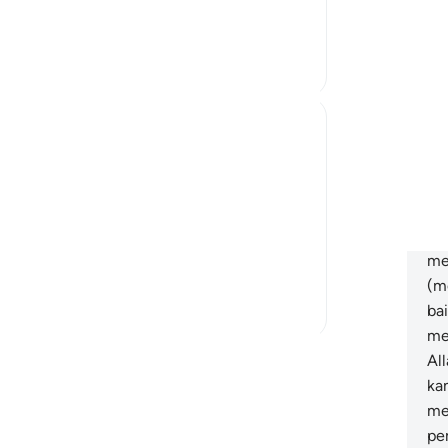
Good, the One from Whom every good deed
ya
ke
la
un
ma
(d
or
Al
or
quality of having accepted the faith. It
pe
secret whispers the hypocrites resorted to,
me
ihat lainnya
(m
bai
me
Lainnya
Al
ka
me
pe