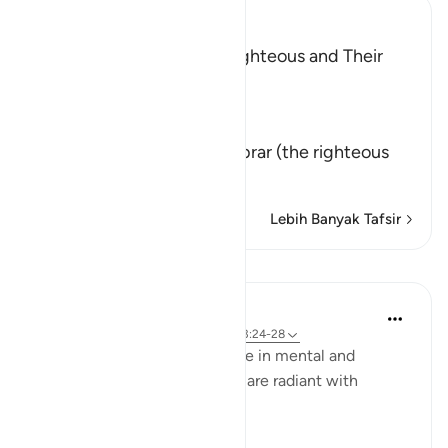
Ibn Kathir (Abridged)
The Record Book of the Righteous and Their
Reward
Allah says that truly,
إِنَّ كِتَـبَ الاٌّبْرَارِ
(Verily, the Record of Al-Abrar (the righteous
believ
…
Baca selengkapnya
Lebih Banyak Tafsir
Pelajaran
In the Shade of the Quran
31 minggu yang lalu
·
Referensi
ayat 83:24-28
In their bliss, the righteous live in mental and
physical comfort. Their faces are radiant with
unmistakable joy: