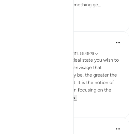
sense of elevated fullness, something ge...
Lihat lainnya
2
0
Hammad Fahim
33 minggu yang lalu
·
Referensi
ayat 37:60-61, 83:27-28, 23:111, 55:46-78
Success is the pursuit of an ideal state you wish to
achieve. The clearer you can envisage that
achievement, whatever it may be, the greater the
chances of working towards it. It is the notion of
having a set ambition and then focusing on the
journey to get yo...
Lihat lainnya
19
3
Sundas Ejaz
tahun lalu
·
Referensi
ayat 83:25-28