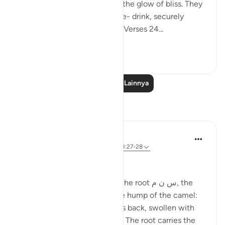
"In their faces you shall mark the glow of bliss. They
will be given to drink of a pure- drink, securely
sealed, with a seal of musk." (Verses 24...
Lihat lainnya
0
0
Baca Pelajaran Lainnya
Refleksi
Ola Shoubaki
21 minggu yang lalu
·
Referensi
ayat 83:27-28
Gems of Jannah Series
The word تسنيم comes from the root س ن م, the
same root as سَنَم sanam - the hump of the camel:
that proud, rounded rise on its back, swollen with
reserve and quiet abundance. The root carries the