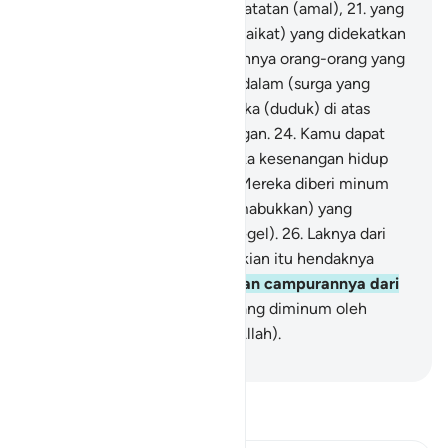
20
.
(Yaitu) Kitab yang berisi catatan (amal),
21
.
yang
disaksikan oleh (malaikat-malaikat) yang didekatkan
(kepada Allah).
22
.
Sesungguhnya orang-orang yang
berbakti benar-benar berada dalam (surga yang
penuh) kenikmatan,
23
.
mereka (duduk) di atas
dipan-dipan melepas pandangan.
24
.
Kamu dapat
mengetahui dari wajah mereka kesenangan hidup
yang penuh kenikmatan.
25
.
Mereka diberi minum
dari khamar murni (tidak memabukkan) yang
(tempatnya) masih dilak (disegel).
26
.
Laknya dari
kasturi. Dan untuk yang demikian itu hendaknya
orang berlomba-lomba.
27
.
Dan campurannya dari
tasnīm,
28
.
(yaitu) mata air yang diminum oleh
mereka yang dekat (kepada Allah).
-
Indonesian Islamic affairs ministry
Bacalah Tafsir