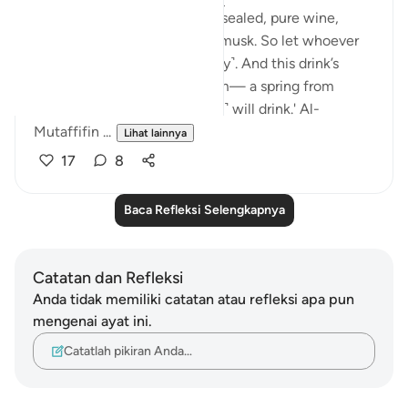
'They will be given a drink of sealed, pure wine,
whose last sip will smell like musk. So let whoever
aspires to this strive ˹diligently˺. And this drink’s
flavour will come from Tasnîm— a spring from
which those nearest ˹to Allah˺ will drink.' Al-
Mutaffifin ...
Lihat lainnya
17
8
Baca Refleksi Selengkapnya
Catatan dan Refleksi
Anda tidak memiliki catatan atau refleksi apa pun
mengenai ayat ini.
Catatlah pikiran Anda…