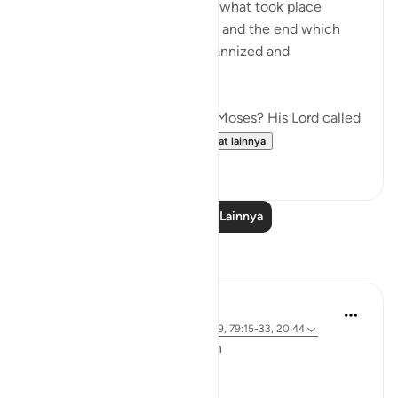
Here, we have an account of what took place
between Moses and Pharaoh, and the end which
Pharaoh met after he had tyrannized and
transgressed all bounds:
"Have you heard the story of Moses? His Lord called
out to him in the sacred...
Lihat lainnya
0
0
Baca Pelajaran Lainnya
Refleksi
ekaterina myachina
5 minggu yang lalu
·
Referensi
ayat 91:9, 79:15-33, 20:44
From Recitation to Reflection
Would You Purify Yourself?