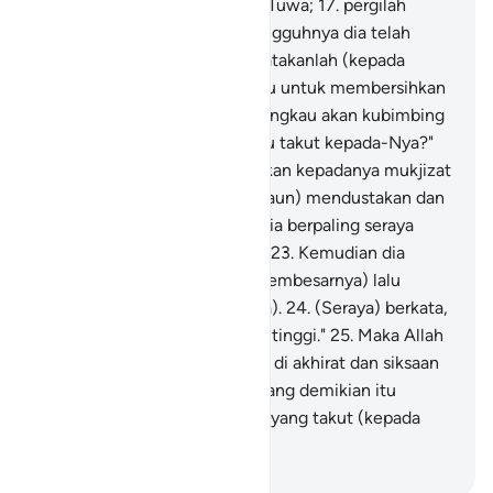
di lembah suci yaitu Lembah Tuwa;
17
.
pergilah
engkau kepada Fir'aun! Sesungguhnya dia telah
melampaui batas,
18
.
Maka katakanlah (kepada
Fir'aun), "Adakah keinginanmu untuk membersihkan
diri (dari kesesatan),
19
.
dan engkau akan kubimbing
ke jalan Tuhanmu agar engkau takut kepada-Nya?"
20
.
Lalu (Musa) memperlihatkan kepadanya mukjizat
yang besar.
21
.
Tetapi dia (Fir'aun) mendustakan dan
mendurhakai.
22
.
Kemudian dia berpaling seraya
berusaha menantang (Musa).
23
.
Kemudian dia
mengumpulkan (pembesar-pembesarnya) lalu
berseru (memanggil kaumnya).
24
.
(Seraya) berkata,
"Akulah tuhanmu yang paling tinggi."
25
.
Maka Allah
menghukumnya dengan azab di akhirat dan siksaan
di dunia.
26
.
Sungguh, pada yang demikian itu
terdapat pelajaran bagi orang yang takut (kepada
Allah).
-
Indonesian Islamic affairs ministry