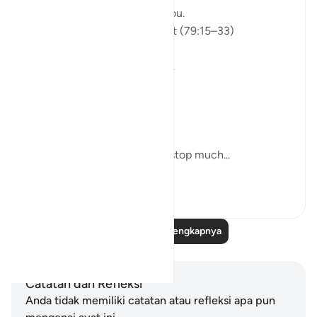
Some recitations stay with you.
Isha Prayer · Surah An-Naziʿat (79:15–33)
I thought I knew this passage.
I knew where it was heading.
Pharaoh.
Arrogance.
Downfall.
But this recitation made me stop much...
Lihat lainnya
14
2
Baca Refleksi Selengkapnya
Catatan dan Refleksi
Anda tidak memiliki catatan atau refleksi apa pun