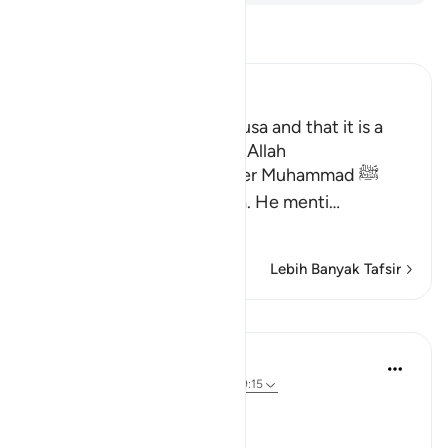
Bacalah Tafsir
Ibn Kathir (Abridged)
Mentioning the Story of Musa and that it is a
Lesson for Those Who fear Allah
Allah informs His Messenger Muhammad ﷺ
about His Messenger Musa. He menti
…
Baca selengkapnya
Lebih Banyak Tafsir
Pelajaran
In the Shade of the Quran
31 minggu yang lalu
·
Referensi
ayat 79:15
Instructions Given to Moses