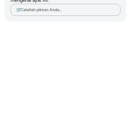
mengenai ayat ini.
Catatlah pikiran Anda…
Notes
placeholders
close