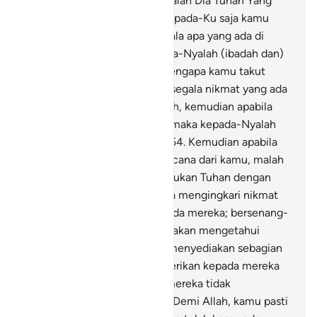
menyembah dua tuhan; hanyalah Dia Tuhan Yang
Maha Esa. Maka hendaklah kepada-Ku saja kamu
takut."
52
.
Dan milik-Nya segala apa yang ada di
langit dan di bumi, dan kepada-Nyalah (ibadah dan)
ketaatan selama-lamanya. Mengapa kamu takut
kepada selain Allah?
53
.
Dan segala nikmat yang ada
padamu (datangnya) dari Allah, kemudian apabila
kamu ditimpa kesengsaraan, maka kepada-Nyalah
kamu meminta pertolongan.
54
.
Kemudian apabila
Dia telah menghilangkan bencana dari kamu, malah
sebagian kamu mempersekutukan Tuhan dengan
(yang lain).
55
.
Biarlah mereka mengingkari nikmat
yang telah Kami berikan kepada mereka; bersenang-
senanglah kamu. Kelak kamu akan mengetahui
(akibatnya).
56
.
Dan mereka menyediakan sebagian
dari rezeki yang telah Kami berikan kepada mereka
untuk berhala-berhala yang mereka tidak
mengetahui (kekuasaannya). Demi Allah, kamu pasti