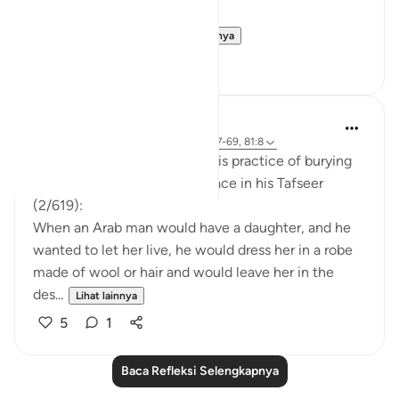
others, and
It just so happens t...
Lihat lainnya
11
1
Abdel-Minem Mustafa
8 tahun yang lalu
·
Referensi
ayat 16:57-69, 81:8
Al-Baghawi mentions how this practice of burying
one’s infant daughter took place in his Tafseer
(2/619):
When an Arab man would have a daughter, and he
wanted to let her live, he would dress her in a robe
made of wool or hair and would leave her in the
des...
Lihat lainnya
5
1
Baca Refleksi Selengkapnya