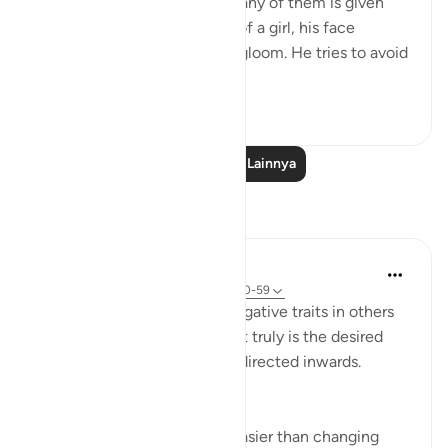
what they desire. And when any of them is given
the happy news of the birth of a girl, his face
darkens and he is filled with gloom. He tries to avoid
all peopl...
Lihat lainnya
1
0
Baca Pelajaran Lainnya
Refleksi
Yazin
5 tahun yang lalu
·
Referensi
ayat 16:50-59
I’m often quick to identify negative traits in others
— this effort, if improvement truly is the desired
end result — would be best directed inwards.
This is true for two reasons:
Changing yourself is much easier than changing