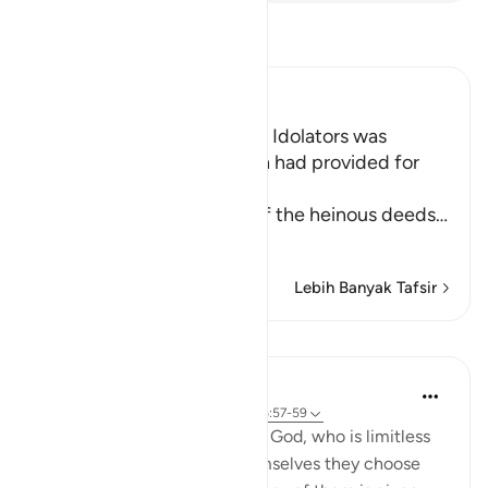
Bacalah Tafsir
Ibn Kathir (Abridged)
Among the Behavior of the Idolators was
vowing to Things that Allah had provided for
Them to their gods
Allah tells us about some of the heinous deeds
…
Baca selengkapnya
Lebih Banyak Tafsir
Pelajaran
In the Shade of the Quran
31 minggu yang lalu
·
Referensi
ayat 16:57-59
And they assign daughters to God, who is limitless
in His glory, whereas for themselves they choose