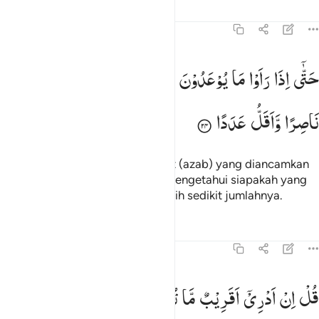
Tafsir
Pelajaran
Refleksi
72:24
تى اذا راوا ما يوعدون فسيعلمون من اضعف ناصرا واقل عددا ٢٤
حَتّٰۤی
اِذَا
رَاَوْا
مَا
یُوْعَدُوْنَ
فَسَیَعْلَمُوْنَ
مَنْ
اَضْعَفُ
َتَّىٰٓ إِذَا رَأَوْا۟ مَا يُوعَدُونَ فَسَيَعْلَمُونَ مَنْ أَضْعَفُ نَاصِرًۭا وَأَقَلُّ عَدَدًۭا
نَاصِرًا
وَّاَقَلُّ
عَدَدًا
Sehingga apabila mereka melihat (azab) yang diancamkan
kepadanya, maka mereka akan mengetahui siapakah yang
lebih lemah penolongnya dan lebih sedikit jumlahnya.
Tafsir
Pelajaran
Refleksi
72:25
ل ان ادري اقريب ما توعدون ام يجعل له ربي امدا ٢٥
قُلْ
اِنْ
اَدْرِیْۤ
اَقَرِیْبٌ
مَّا
تُوْعَدُوْنَ
اَمْ
یَجْعَلُ
لَهٗ
رَبِّیْۤ
ُلْ إِنْ أَدْرِىٓ أَقَرِيبٌۭ مَّا تُوعَدُونَ أَمْ يَجْعَلُ لَهُۥ رَبِّىٓ أَمَدًا ٢٥