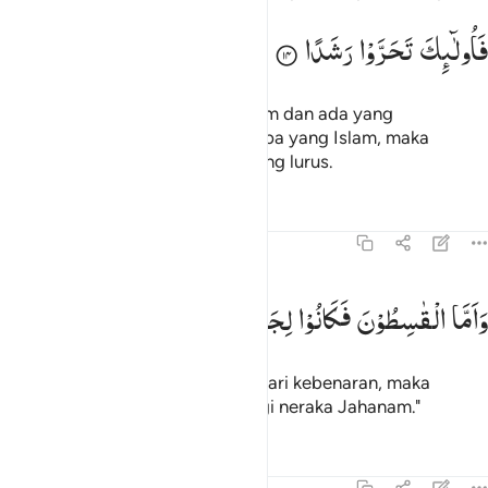
فَاُولٰٓىِٕكَ
تَحَرَّوْا
رَشَدًا
Dan di antara kami ada yang Islam dan ada yang
menyimpang dari kebenaran. Siapa yang Islam, maka
mereka itu telah memilih jalan yang lurus.
Tafsir
Pelajaran
Refleksi
72:15
اما القاسطون فكانوا لجهنم حطبا ١٥
وَاَمَّا
الْقٰسِطُوْنَ
فَكَانُوْا
لِجَهَنَّمَ
حَطَبًا
َأَمَّا ٱلْقَـٰسِطُونَ فَكَانُوا۟ لِجَهَنَّمَ حَطَبًۭا ١٥
Dan adapun yang menyimpang dari kebenaran, maka
mereka menjadi bahan bakar bagi neraka Jahanam."
Tafsir
Pelajaran
Refleksi