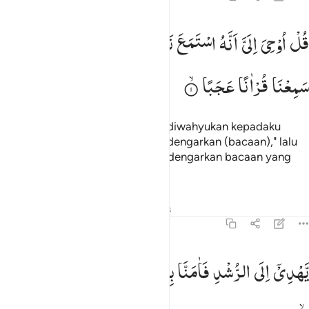
ل اوحي الي انه استمع نفر من الجن فقالوا انا سمعنا قرانا عجبا ١
قُلْ
اُوْحِیَ
اِلَیَّ
اَنَّهُ
اسْتَمَعَ
نَفَرٌ
مِّنَ
الْجِنِّ
فَقَالُوْۤا
اِنَّا
ُلْ أُوحِىَ إِلَىَّ أَنَّهُ ٱسْتَمَعَ نَفَرٌۭ مِّنَ ٱلْجِنِّ فَقَالُوٓا۟ إِنَّا سَمِعْنَا قُرْءَانًا ع
سَمِعْنَا
قُرْاٰنًا
عَجَبًا
Katakanlah (Muhammad), "Telah diwahyukan kepadaku
bahwa sekumpulan jin telah mendengarkan (bacaan)," lalu
mereka berkata, "Kami telah mendengarkan bacaan yang
menakjubkan (Al-Qur`an),
Tafsir
Pelajaran
Refleksi
Hadits
72:2
هدي الى الرشد فامنا به ولن نشرك بربنا احدا ٢
یَّهْدِیْۤ
اِلَی
الرُّشْدِ
فَاٰمَنَّا
بِهٖ ؕ
وَلَنْ
نُّشْرِكَ
بِرَبِّنَاۤ
اَحَدًا
َهْدِىٓ إِلَى ٱلرُّشْدِ فَـَٔامَنَّا بِهِۦ ۖ وَلَن نُّشْرِكَ بِرَبِّنَآ أَحَدًۭا ٢