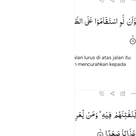
72:16
ان لو استقاموا على الطريقة لاسقيناهم ماء غدقا ١٦
وَّاَنْ لَّوِ
اسْتَقَامُوْا
عَلَی
الطَّرِیْقَةِ
لَاَسْقَیْنٰهُمْ
مَّآءً
غَدَقًا
َأَلَّوِ ٱسْتَقَـٰمُوا۟ عَلَى ٱلطَّرِيقَةِ لَأَسْقَيْنَـٰهُم مَّآءً غَدَقًۭا ١٦
Dan sekiranya mereka tetap berjalan lurus di atas jalan itu
(agama Islam), niscaya Kami akan mencurahkan kepada
mereka air yang cukup.
Tafsir
Pelajaran
Refleksi
72:17
نفتنهم فيه ومن يعرض عن ذكر ربه يسلكه عذابا صعدا ١٧
لِّنَفْتِنَهُمْ
فِیْهِ ؕ
وَمَنْ
یُّعْرِضْ
عَنْ
ذِكْرِ
رَبِّهٖ
یَسْلُكْهُ
ِّنَفْتِنَهُمْ فِيهِ ۚ وَمَن يُعْرِضْ عَن ذِكْرِ رَبِّهِۦ يَسْلُكْهُ عَذَابًۭا صَعَدًۭا ١٧
عَذَابًا
صَعَدًا