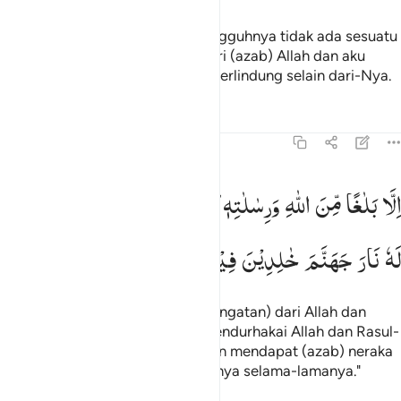
Katakanlah (Muhammad), "Sesungguhnya tidak ada sesuatu
pun yang dapat melindungiku dari (azab) Allah dan aku
tidak akan memperoleh tempat berlindung selain dari-Nya.
Tafsir
Pelajaran
Refleksi
72:23
لا بلاغا من الله ورسالاته ومن يعص الله ورسوله فان له نار جهنم خالدين في
اِلَّا
بَلٰغًا
مِّنَ
اللّٰهِ
وَرِسٰلٰتِهٖ ؕ
وَمَنْ
یَّعْصِ
اللّٰهَ
وَرَسُوْلَهٗ
فَاِنَّ
ِلَّا بَلَـٰغًۭا مِّنَ ٱللَّهِ وَرِسَـٰلَـٰتِهِۦ ۚ وَمَن يَعْصِ ٱللَّهَ وَرَسُولَهُۥ فَإِنَّ لَهُۥ نَارَ جَهَنَّمَ خَـٰلِد
لَهٗ
نَارَ
جَهَنَّمَ
خٰلِدِیْنَ
فِیْهَاۤ
اَبَدًا
(Aku hanya) menyampaikan (peringatan) dari Allah dan
risalah-Nya. Dan barangsiapa mendurhakai Allah dan Rasul-
Nya maka sesungguhnya dia akan mendapat (azab) neraka
Jahanam, mereka kekal di dalamnya selama-lamanya."