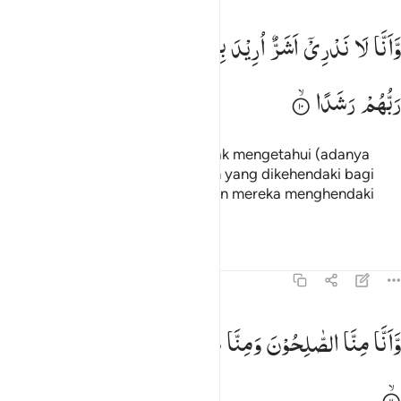
انا لا ندري اشر اريد بمن في الارض ام اراد بهم ربهم رشدا ١٠
وَّاَنَّا
لَا
نَدْرِیْۤ
اَشَرٌّ
اُرِیْدَ
بِمَنْ
فِی
الْاَرْضِ
اَمْ
اَرَادَ
بِهِمْ
َأَنَّا لَا نَدْرِىٓ أَشَرٌّ أُرِيدَ بِمَن فِى ٱلْأَرْضِ أَمْ أَرَادَ بِهِمْ رَبُّهُمْ رَشَدًۭا ١٠
رَبُّهُمْ
رَشَدًا
Dan sesungguhnya kami (jin) tidak mengetahui (adanya
penjagaan itu) apakah keburukan yang dikehendaki bagi
orang yang di bumi ataukah Tuhan mereka menghendaki
kebaikan baginya.
Tafsir
Pelajaran
Refleksi
Qiraat
72:11
انا منا الصالحون ومنا دون ذالك كنا طرايق قددا ١١
وَّاَنَّا
مِنَّا
الصّٰلِحُوْنَ
وَمِنَّا
دُوْنَ
ذٰلِكَ ؕ
كُنَّا
طَرَآىِٕقَ
قِدَدًا
َأَنَّا مِنَّا ٱلصَّـٰلِحُونَ وَمِنَّا دُونَ ذَٰلِكَ ۖ كُنَّا طَرَآئِقَ قِدَدًۭا ١١