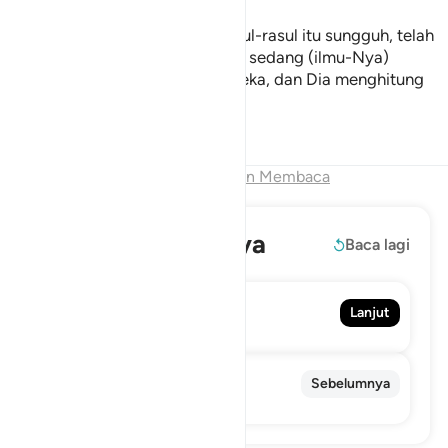
Agar Dia mengetahui, bahwa rasul-rasul itu sungguh, telah
menyampaikan risalah Tuhannya, sedang (ilmu-Nya)
meliputi apa yang ada pada mereka, dan Dia menghitung
segala sesuatu satu persatu.
Tafsir
Pelajaran
Refleksi
Qiraat
Akhir Bab
Lanjutkan Membaca
Baca selengkapnya
Baca lagi
73. Al-Muzzammil
Lanjut
Orang Berkelumun
71. Nuh
Sebelumnya
Nuh