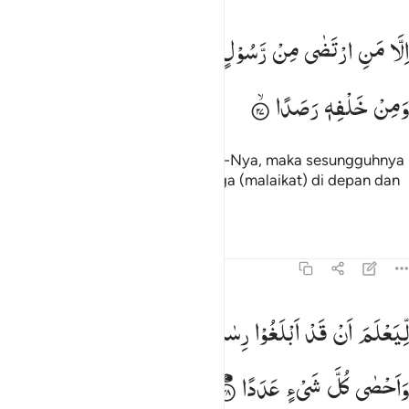
لا من ارتضى من رسول فانه يسلك من بين يديه ومن خلفه رصدا ٢٧
اِلَّا
مَنِ
ارْتَضٰی
مِنْ
رَّسُوْلٍ
فَاِنَّهٗ
یَسْلُكُ
مِنْ
بَیْنِ
یَدَیْهِ
ِلَّا مَنِ ٱرْتَضَىٰ مِن رَّسُولٍۢ فَإِنَّهُۥ يَسْلُكُ مِنۢ بَيْنِ يَدَيْهِ وَمِنْ خَلْفِهِۦ رَص
وَمِنْ
خَلْفِهٖ
رَصَدًا
Kecuali kepada rasul yang diridai-Nya, maka sesungguhnya
Dia mengadakan penjaga-penjaga (malaikat) di depan dan
di belakangnya.
Tafsir
Pelajaran
Refleksi
72:28
يعلم ان قد ابلغوا رسالات ربهم واحاط بما لديهم واحصى كل شيء عددا ٨
لِّیَعْلَمَ
اَنْ
قَدْ
اَبْلَغُوْا
رِسٰلٰتِ
رَبِّهِمْ
وَاَحَاطَ
بِمَا
لَدَیْهِمْ
ِّيَعْلَمَ أَن قَدْ أَبْلَغُوا۟ رِسَـٰلَـٰتِ رَبِّهِمْ وَأَحَاطَ بِمَا لَدَيْهِمْ وَأَحْصَىٰ كُلَّ شَىْءٍ 
وَاَحْصٰی
كُلَّ
شَیْءٍ
عَدَدًا