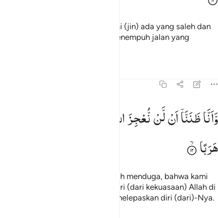
Dan sesungguhnya di antara kami (jin) ada yang saleh dan
ada (pula) kebalikannya. Kami menempuh jalan yang
berbeda-beda.
Tafsir
Pelajaran
Refleksi
Qiraat
72:12
انا ظننا ان لن نعجز الله في الارض ولن نعجزه هربا ١٢
وَّاَنَّا
ظَنَنَّاۤ
اَنْ
لَّنْ
نُّعْجِزَ
اللّٰهَ
فِی
الْاَرْضِ
وَلَنْ
نُّعْجِزَهٗ
َأَنَّا ظَنَنَّآ أَن لَّن نُّعْجِزَ ٱللَّهَ فِى ٱلْأَرْضِ وَلَن نُّعْجِزَهُۥ هَرَبًۭا ١٢
هَرَبًا
Dan sesungguhnya kami (jin) telah menduga, bahwa kami
tidak akan mampu melepaskan diri (dari kekuasaan) Allah di
bumi dan tidak (pula) dapat lari melepaskan diri (dari)-Nya.