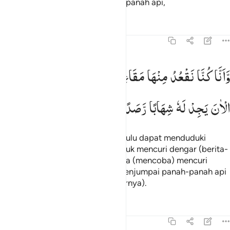
penjagaan yang kuat dan panah-panah api,
Tafsir
Pelajaran
Refleksi
Qiraat
72:9
انا كنا نقعد منها مقاعد للسمع فمن يستمع الان يجد له شهابا رصدا ٩
وَّاَنَّا
كُنَّا
نَقْعُدُ
مِنْهَا
مَقَاعِدَ
لِلسَّمْعِ ؕ
فَمَنْ
یَّسْتَمِعِ
َأَنَّا كُنَّا نَقْعُدُ مِنْهَا مَقَـٰعِدَ لِلسَّمْعِ ۖ فَمَن يَسْتَمِعِ ٱلْـَٔانَ يَجِدْ لَهُۥ شِهَابًۭ
الْاٰنَ
یَجِدْ
لَهٗ
شِهَابًا
رَّصَدًا
dan sesungguhnya kami (jin) dahulu dapat menduduki
beberapa tempat di langit itu untuk mencuri dengar (berita-
beritanya). Tetapi sekarang
siapa (mencoba) mencuri
1
dengar (seperti itu) pasti akan menjumpai panah-panah api
yang mengintai (untuk membakarnya).
Tafsir
Pelajaran
Refleksi
Qiraat
72:10