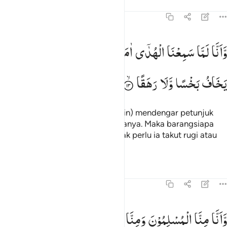
Tafsir
Pelajaran
Refleksi
Qiraat
72:13
انا لما سمعنا الهدى امنا به فمن يومن بربه فلا يخاف بخسا ولا رهقا ١٣
وَّاَنَّا
لَمَّا
سَمِعْنَا
الْهُدٰۤی
اٰمَنَّا
بِهٖ ؕ
فَمَنْ
یُّؤْمِنْ
بِرَبِّهٖ
فَلَا
َأَنَّا لَمَّا سَمِعْنَا ٱلْهُدَىٰٓ ءَامَنَّا بِهِۦ ۖ فَمَن يُؤْمِنۢ بِرَبِّهِۦ فَلَا يَخَافُ بَخْسًۭا 
یَخَافُ
بَخْسًا
وَّلَا
رَهَقًا
Dan sesungguhnya ketika kami (jin) mendengar petunjuk
(Al-Qur`an), kami beriman kepadanya. Maka barangsiapa
beriman kepada Tuhan, maka tidak perlu ia takut rugi atau
berdosa.
Tafsir
Pelajaran
Refleksi
Qiraat
72:14
انا منا المسلمون ومنا القاسطون فمن اسلم فاولايك تحروا رشدا ١٤
وَّاَنَّا
مِنَّا
الْمُسْلِمُوْنَ
وَمِنَّا
الْقٰسِطُوْنَ ؕ
فَمَنْ
اَسْلَمَ
َأَنَّا مِنَّا ٱلْمُسْلِمُونَ وَمِنَّا ٱلْقَـٰسِطُونَ ۖ فَمَنْ أَسْلَمَ فَأُو۟لَـٰٓئِكَ تَحَرَّوْا۟ ر