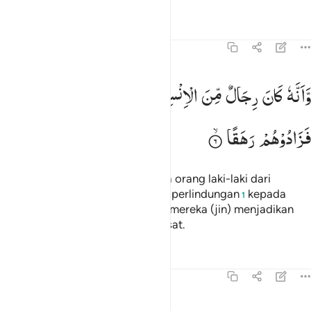
Tafsir
Pelajaran
Refleksi
Qiraat
72:6
انه كان رجال من الانس يعوذون برجال من الجن فزادوهم رهقا ٦
وَّاَنَّهٗ
كَانَ
رِجَالٌ
مِّنَ
الْاِنْسِ
یَعُوْذُوْنَ
بِرِجَالٍ
مِّنَ
الْجِنِّ
َأَنَّهُۥ كَانَ رِجَالٌۭ مِّنَ ٱلْإِنسِ يَعُوذُونَ بِرِجَالٍۢ مِّنَ ٱلْجِنِّ فَزَادُوهُمْ رَ
فَزَادُوْهُمْ
رَهَقًا
dan sesungguhnya ada beberapa orang laki-laki dari
kalangan manusia yang meminta perlindungan
kepada
1
beberapa laki-laki dari jin, tetapi mereka (jin) menjadikan
mereka (manusia) bertambah sesat.
Tafsir
Pelajaran
Refleksi
Qiraat
72:7
انهم ظنوا كما ظننتم ان لن يبعث الله احدا ٧