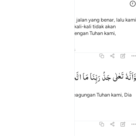
(yang) memberi petunjuk kepada jalan yang benar, lalu kami
beriman kepadanya. Dan kami sekali-kali tidak akan
mempersekutukan sesuatu pun dengan Tuhan kami,
Tafsir
Pelajaran
Refleksi
Hadits
72:3
انه تعالى جد ربنا ما اتخذ صاحبة ولا ولدا ٣
وَّاَنَّهٗ
تَعٰلٰی
جَدُّ
رَبِّنَا
مَا
اتَّخَذَ
صَاحِبَةً
وَّلَا
وَلَدًا
َأَنَّهُۥ تَعَـٰلَىٰ جَدُّ رَبِّنَا مَا ٱتَّخَذَ صَـٰحِبَةًۭ وَلَا وَلَدًۭا ٣
dan sesungguhnya Mahatinggi keagungan Tuhan kami, Dia
tidak beristri dan tidak beranak."
Tafsir
Pelajaran
Refleksi
Qiraat
72:4