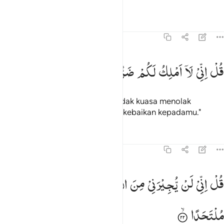
Tafsir
Pelajaran
Refleksi
Qiraat
72:21
ل اني لا املك لكم ضرا ولا رشدا ٢١
قُلْ
اِنِّیْ
لَاۤ
اَمْلِكُ
لَكُمْ
ضَرًّا
وَّلَا
رَشَدًا
ُلْ إِنِّى لَآ أَمْلِكُ لَكُمْ ضَرًّۭا وَلَا رَشَدًۭا ٢١
Katakanlah (Muhammad), "Aku tidak kuasa menolak
mudarat maupun mendatangkan kebaikan kepadamu."
Tafsir
Pelajaran
Refleksi
72:22
ل اني لن يجيرني من الله احد ولن اجد من دونه ملتحدا ٢٢
قُلْ
اِنِّیْ
لَنْ
یُّجِیْرَنِیْ
مِنَ
اللّٰهِ
اَحَدٌ ۙ۬
وَّلَنْ
اَجِدَ
مِنْ
دُوْنِهٖ
ُلْ إِنِّى لَن يُجِيرَنِى مِنَ ٱللَّهِ أَحَدٌۭ وَلَنْ أَجِدَ مِن دُونِهِۦ مُلْتَحَدًا ٢٢
مُلْتَحَدًا