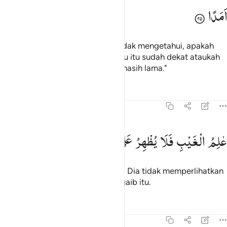
اَمَدًا
Katakanlah (Muhammad), "Aku tidak mengetahui, apakah
azab yang diancamkan kepadamu itu sudah dekat ataukah
Tuhanku menetapkan waktunya masih lama."
Tafsir
Pelajaran
Refleksi
72:26
الم الغيب فلا يظهر على غيبه احدا ٢٦
عٰلِمُ
الْغَیْبِ
فَلَا
یُظْهِرُ
عَلٰی
غَیْبِهٖۤ
اَحَدًا
َـٰلِمُ ٱلْغَيْبِ فَلَا يُظْهِرُ عَلَىٰ غَيْبِهِۦٓ أَحَدًا ٢٦
Dia Mengetahui yang gaib, tetapi Dia tidak memperlihatkan
kepada siapa pun tentang yang gaib itu.
Tafsir
Pelajaran
Refleksi
72:27