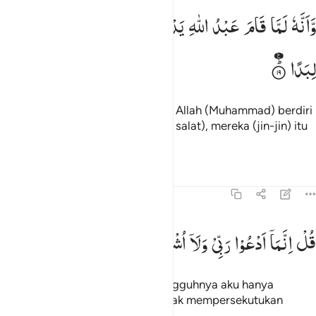
انه لما قام عبد الله يدعوه كادوا يكونون عليه لبدا ١٩
وَّاَنَّهٗ
لَمَّا
قَامَ
عَبْدُ
اللّٰهِ
یَدْعُوْهُ
كَادُوْا
یَكُوْنُوْنَ
عَلَیْهِ
َأَنَّهُۥ لَمَّا قَامَ عَبْدُ ٱللَّهِ يَدْعُوهُ كَادُوا۟ يَكُونُونَ عَلَيْهِ لِبَدًۭا ١٩
لِبَدًا
Dan sesungguhnya ketika hamba Allah (Muhammad) berdiri
menyembah-Nya (melaksanakan salat), mereka (jin-jin) itu
berdesakan mengerumuninya.
Tafsir
Pelajaran
Refleksi
Qiraat
72:20
ل انما ادعو ربي ولا اشرك به احدا ٢٠
قُلْ
اِنَّمَاۤ
اَدْعُوْا
رَبِّیْ
وَلَاۤ
اُشْرِكُ
بِهٖۤ
اَحَدًا
ُلْ إِنَّمَآ أَدْعُوا۟ رَبِّى وَلَآ أُشْرِكُ بِهِۦٓ أَحَدًۭا ٢٠
Katakanlah (Muhammad), "Sesungguhnya aku hanya
menyembah Tuhanku dan aku tidak mempersekutukan
sesuatu pun dengan-Nya."