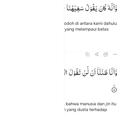
انه كان يقول سفيهنا على الله شططا ٤
وَّاَنَّهٗ
كَانَ
یَقُوْلُ
سَفِیْهُنَا
عَلَی
اللّٰهِ
شَطَطًا
َأَنَّهُۥ كَانَ يَقُولُ سَفِيهُنَا عَلَى ٱللَّهِ شَطَطًۭا ٤
Dan sesungguhnya orang yang bodoh di antara kami dahulu
selalu mengucapkan (perkataan) yang melampaui batas
terhadap Allah,
1
Tafsir
Pelajaran
Refleksi
Qiraat
72:5
انا ظننا ان لن تقول الانس والجن على الله كذبا ٥
وَّاَنَّا
ظَنَنَّاۤ
اَنْ
لَّنْ
تَقُوْلَ
الْاِنْسُ
وَالْجِنُّ
عَلَی
اللّٰهِ
كَذِبًا
َأَنَّا ظَنَنَّآ أَن لَّن تَقُولَ ٱلْإِنسُ وَٱلْجِنُّ عَلَى ٱللَّهِ كَذِبًۭا ٥
dan sesungguhnya kami mengira, bahwa manusia dan jin itu
tidak akan mengatakan perkataan yang dusta terhadap
Allah,