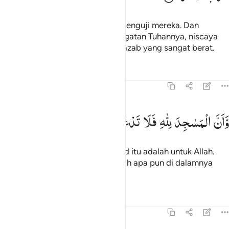
Dengan (cara) itu Kami hendak menguji mereka. Dan
barangsiapa berpaling dari peringatan Tuhannya, niscaya
akan dimasukkan-Nya ke dalam azab yang sangat berat.
Tafsir
Pelajaran
Refleksi
Qiraat
72:18
ان المساجد لله فلا تدعوا مع الله احدا ١٨
وَّاَنَّ
الْمَسٰجِدَ
لِلّٰهِ
فَلَا
تَدْعُوْا
مَعَ
اللّٰهِ
اَحَدًا
َأَنَّ ٱلْمَسَـٰجِدَ لِلَّهِ فَلَا تَدْعُوا۟ مَعَ ٱللَّهِ أَحَدًۭا ١٨
Dan sesungguhnya masjid-masjid itu adalah untuk Allah.
Maka janganlah kamu menyembah apa pun di dalamnya
selain Allah.
Tafsir
Pelajaran
Refleksi
72:19