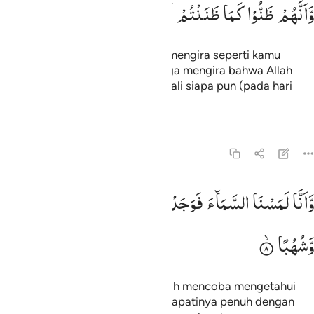
وَّاَنَّهُمْ
ظَنُّوْا
كَمَا
ظَنَنْتُمْ
اَنْ
لَّنْ
یَّبْعَثَ
اللّٰهُ
اَحَدًا
َأَنَّهُمْ ظَنُّوا۟ كَمَا ظَنَنتُمْ أَن لَّن يَبْعَثَ ٱللَّهُ أَحَدًۭا ٧
Dan sesungguhnya mereka (jin) mengira seperti kamu
(orang musyrik Mekkah) yang juga mengira bahwa Allah
tidak akan membangkitkan kembali siapa pun (pada hari
Kiamat).
Tafsir
Pelajaran
Refleksi
Qiraat
72:8
انا لمسنا السماء فوجدناها مليت حرسا شديدا وشهبا ٨
وَّاَنَّا
لَمَسْنَا
السَّمَآءَ
فَوَجَدْنٰهَا
مُلِئَتْ
حَرَسًا
شَدِیْدًا
َأَنَّا لَمَسْنَا ٱلسَّمَآءَ فَوَجَدْنَـٰهَا مُلِئَتْ حَرَسًۭا شَدِيدًۭا وَشُهُبًۭا ٨
وَّشُهُبًا
Dan sesungguhnya kami (jin) telah mencoba mengetahui
(rahasia) langit, maka kami mendapatinya penuh dengan