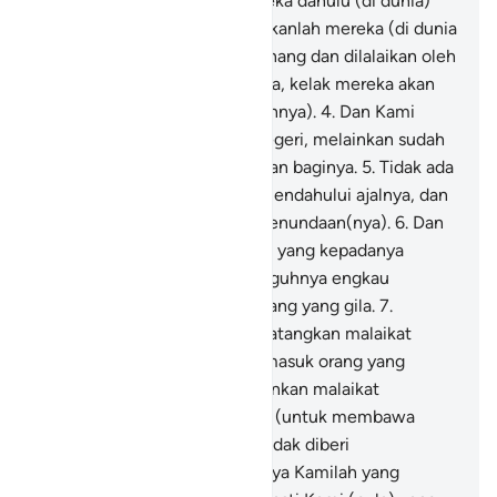
menginginkan sekiranya mereka dahulu (di dunia)
menjadi orang muslim.
3
.
Biarkanlah mereka (di dunia
ini) makan dan bersenang-senang dan dilalaikan oleh
angan-angan (kosong) mereka, kelak mereka akan
mengetahui (akibat perbuatannya).
4
.
Dan Kami
tidak membinasakan suatu negeri, melainkan sudah
ada ketentuan yang di tetapkan baginya.
5
.
Tidak ada
suatu umat pun yang dapat mendahului ajalnya, dan
tidak (pula) dapat meminta penundaan(nya).
6
.
Dan
mereka berkata, "Wahai orang yang kepadanya
diturunkan Al-Qur`an, sesungguhnya engkau
(Muhammad) benar-benar orang yang gila.
7
.
Mengapa engkau tidak mendatangkan malaikat
kepada kami, jika engkau termasuk orang yang
benar?"
8
.
Kami tidak menurunkan malaikat
melainkan dengan kebenaran (untuk membawa
azab) dan mereka ketika itu tidak diberi
penangguhan.
9
.
Sesungguhnya Kamilah yang