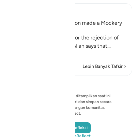
Ibn Kathir (Abridged)
The Idolators of Every Nation made a Mockery
of their Messengers
Consoling His Messenger for the rejection of
the disbelieving Quraysh, Allah says that
…
Baca selengkapnya
Lebih Banyak Tafsir
Refleksi
Belum ada refleksi yang bisa ditampilkan saat ini -
mulailah refleksi Anda sendiri dan simpan secara
pribadi, atau bagikan dengan komunitas
QuranReflect.
Tambahkan Refleksi
Kunjungi QuranReflect