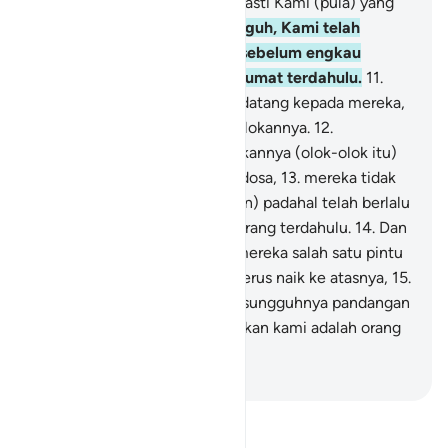
menurunkan Al-Qur`an, dan pasti Kami (pula) yang
memeliharanya.
10
.
Dan sungguh, Kami telah
mengutus (beberapa rasul) sebelum engkau
(Muhammad) kepada umat-umat terdahulu.
11
.
Dan setiap kali seorang rasul datang kepada mereka,
mereka selalu memperolok-olokannya.
12
.
Demikianlah, Kami memasukkannya (olok-olok itu)
ke dalam hati orang yang berdosa,
13
.
mereka tidak
beriman kepadanya (Al-Qur`an) padahal telah berlalu
sunnatullah terhadap orang-orang terdahulu.
14
.
Dan
kalau Kami bukakan kepada mereka salah satu pintu
langit, lalu mereka terus menerus naik ke atasnya,
15
.
tentulah mereka berkata, "Sesungguhnya pandangan
kamilah yang dikaburkan, bahkan kami adalah orang
yang terkena sihir."
-
Indonesian Islamic affairs ministry
Bacalah Tafsir