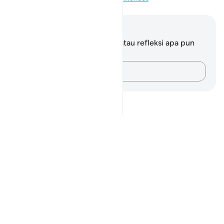
Catatan dan Refleksi
Anda tidak memiliki catatan atau refleksi apa pun
mengenai ayat ini.
Catatlah pikiran Anda…
Notes
placeholders
close