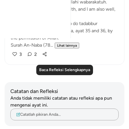
Assalamualaikum warahmatullahi wabarakatuh.
I hope you are all in good health, and I am also well,
Alhamdulillah!
Today I got the opportunity to do tadabbur
(reflection) on Surah An-Naba, ayat 35 and 36, by
the permission of Allah.
Surah An-Naba (78...
Lihat lainnya
3
2
Baca Refleksi Selengkapnya
Catatan dan Refleksi
Anda tidak memiliki catatan atau refleksi apa pun
mengenai ayat ini.
Catatlah pikiran Anda…