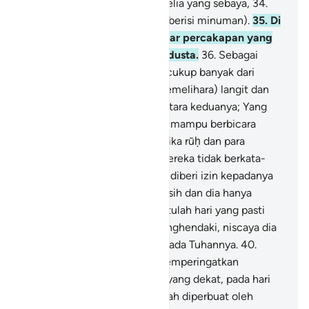
anggur,
33
.
dan gadis-gadis belia yang sebaya,
34
.
dan gelas-gelas yang penuh (berisi minuman).
35
.
Di
sana mereka tidak mendengar percakapan yang
sia-sia maupun (perkataan) dusta.
36
.
Sebagai
balasan dan pemberian yang cukup banyak dari
Tuhanmu,
37
.
Tuhan (yang memelihara) langit dan
bumi serta apa yang ada di antara keduanya; Yang
Maha Pengasih, mereka tidak mampu berbicara
dengan Dia.
38
.
Pada hari, ketika rūḥ dan para
malaikat berdiri bersaf-saf, mereka tidak berkata-
kata, kecuali siapa yang telah diberi izin kepadanya
oleh Tuhan Yang Maha Pengasih dan dia hanya
mengatakan yang benar.
39
.
Itulah hari yang pasti
terjadi. Maka barangsiapa menghendaki, niscaya dia
menempuh jalan kembali kepada Tuhannya.
40
.
Sesungguhnya Kami telah memperingatkan
kepadamu (orang kafir) azab yang dekat, pada hari
manusia melihat apa yang telah diperbuat oleh