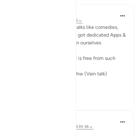
Umar Shariff
5 tahun yang lalu
·
Referensi
ayat 78:35
These days we listen to vain talks like comedies,
conspiracy theories (even we got dedicated Apps &
Social media), etc to entertain ourselves
The true joy of entertainment is free from such
In Jannah, there won’t be Laghw (Vain talk)
لاَّ يَسْمَعُونَ فِيهَ...
Lihat lainnya
6
1
Zufisha Khaleel
26 minggu yang lalu
·
Referensi
ayat 78:35-36
Bismillah…