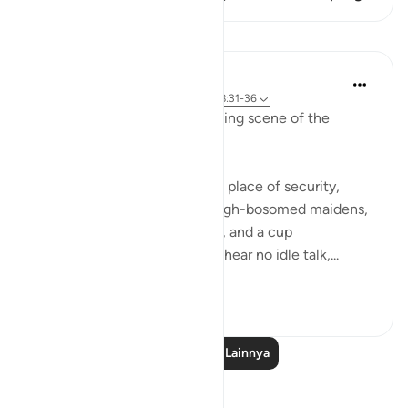
Pelajaran
In the Shade of the Quran
31 minggu yang lalu
·
Referensi
ayat 78:31-36
We have here the corresponding scene of the
righteous in complete bliss.
"The God-fearing shall have a place of security,
gardens and vineyards, and high-bosomed maidens,
of equal age, for companions, and a cup
overflowing. There they shall hear no idle talk,...
Lihat lainnya
0
0
Baca Pelajaran Lainnya
Refleksi