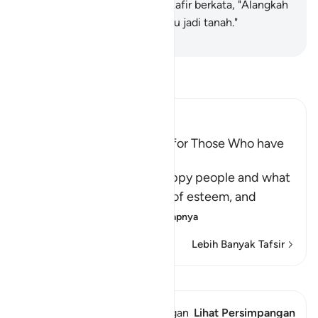
kedua tangannya; dan orang kafir berkata, "Alangkah
baiknya seandainya dahulu aku jadi tanah."
-
Indonesian Islamic affairs ministry
Bacalah Tafsir
Ibn Kathir (Abridged)
The Great Success will be for Those Who have
Taqwa
Allah informs about the happy people and what
He has prepared for them of esteem, and
eternal pleasu
…
Baca selengkapnya
Lebih Banyak Tafsir
Lihat Qiraat
Ayat ini memiliki 1 Persimpangan
Lihat Persimpangan