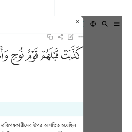
Se connecter
ﲫ
ﲬ
ﲭ
ﲮ
ﲯ
যা প্রতিপন্নকারীদের উপর আপতিত হয়েছিল।