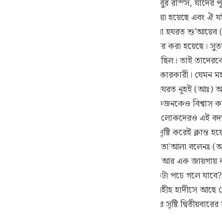
তা'আলা পানিতে ডুবিয়ে দিয়েছিলেন এবং আসহাবুর রাস্স, যাদের পূর
guês
(আঃ)-এর সম্প্রদায়, যাদেরকে যমীনে ধ্বসিয়ে দেয়া হয়েছে এবং ঐ 
ий
ত্যের বিরুদ্ধাচরণেরই ফল। আসহাবে আয়কাত দ্বারা হযরত শু’আয়েব (
াদের ঘটনাও গত হয়েছে এবং সেখানে এর পূর্ণ তাফসীর করা হয়েছে। সুত
সব উম্মত তাদের রাসূলদেরকে (আঃ) অবিশ্বাস করেছিল। তাই তাদেরকে আল্
ไทย
কে (আঃ) অস্বীকারকারী যেন সমস্ত রাসূলকেই অস্বীকারকারী। যেমন মহ
e
র করে ।” (২৬:১০৫)অথচ তাদের নিকট তো শুধু হযরত নূহই (আঃ) আগম
 আসতেন তবুও তারা সকলকেই অবিশ্বাস করতো, একজনকেও বিশ্বাস কর
্ণ হয়েছে। অতএব মক্কাবাসী এবং অন্যান্য সম্বোধনকৃত লোকদেরও এই ব
中文
রতাপান্বিত আল্লাহ বলেনঃ আমি কি প্রথমবার সৃষ্টি করেই ক্লান্ত হয়ে প
়বার সৃষ্টি করা খুব সহজই হয়ে থাকে। যেমন আল্লাহ তা'আলা বলেনঃ (আর
u
র কাছে খুবই সহজ।” (৩০:২৭) মহামহিমানিত আল্লাহ আর এক জায়গায় ব
ol
যায়; বলে- অস্তিতে প্রাণ সঞ্চার করবে কে যখন ওটা পচে গলে যাবে? 
ili
্যেকটি সৃষ্টি সম্বন্ধে সম্যক পরিজ্ঞাত।” (৩৬:৭৮-৭৯) সহীহ হাদীসে আ
র কখনই সৃষ্টি করতে পারবেন না। অথচ প্রথমবারের সৃষ্টি দ্বিতীয়বার
Việt