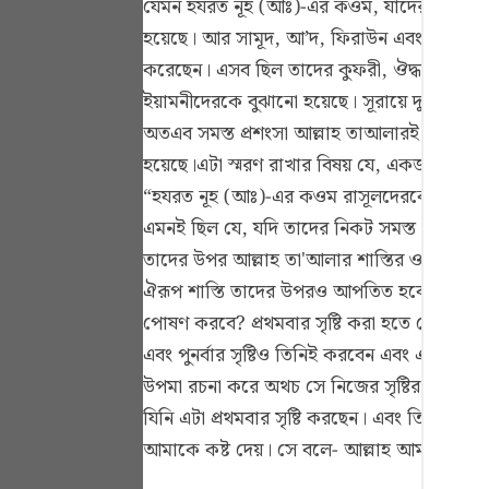
যেমন হযরত নূহ (আঃ)-এর কওম, যাদেরকে আল্লাহ 
Portu
হয়েছে। আর সামূদ, আ’দ, ফিরাউন এবং হযরত লূত 
русск
করেছেন। এসব ছিল তাদের কুফরী, ঔদ্ধত্য এবং স
ইয়ামনীদেরকে বুঝানো হয়েছে। সূরায়ে দুখানে ত
Shqip
অতএব সমস্ত প্রশংসা আল্লাহ তাআলারই প্রাপ্য। এ
ภาษา
হয়েছে।এটা স্মরণ রাখার বিষয় যে, একজন রাসূল
Türkç
“হযরত নূহ (আঃ)-এর কওম রাসূলদেরকে অস্বীকা
এমনই ছিল যে, যদি তাদের নিকট সমস্ত রাসূলও
اردو
তাদের উপর আল্লাহ তা'আলার শাস্তির ওয়াদা পূর
简体
ঐরূপ শাস্তি তাদের উপরও আপতিত হবে।এরপর প্রবল প্
পোষণ করবে? প্রথমবার সৃষ্টি করা হতে তো দ্বিতীয
Melay
এবং পুনর্বার সৃষ্টিও তিনিই করবেন এবং এটা তা
Españ
উপমা রচনা করে অথচ সে নিজের সৃষ্টির কথা ভুলে 
Kiswah
যিনি এটা প্রথমবার সৃষ্টি করছেন। এবং তিনি প্রত
আমাকে কষ্ট দেয়। সে বলে- আল্লাহ আমাকে পুনর্বা
Tiếng 