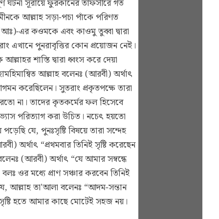
্ণ ঘটনা সূরায়ে ফুরকানের তাফসীরে গত
যমীনকে আল্লাহ সড়া-পচা পাঁকে পরিণত
আঃ)-এর কওমকে এবং কাওমু তুব্বা দ্বারা
রাং এখানে পুনরাবৃত্তির কোন প্রয়োজন নেই।
লাহর শাস্তি দ্বারা ধ্বংস করে দেয়া
ামহিমান্বিত আল্লাহ বলেনঃ (আরবী) অর্থাৎ
ন করেছিলেন। সুতরাং প্রকৃতপক্ষে তারা
তো না। তাদের কৃতকর্মের ফল হিসেবে
দভ্যাস পরিত্যাগ করা উচিত। নচেৎ হয়তো
ড়েছি যে, পুনঃসৃষ্টি বিষয়ে তারা সন্দেহ
বী) অর্থাৎ “প্রথমবার তিনিই সৃষ্টি করেছেন
লেনঃ (আরবী) অর্থাৎ “যে আমার সম্বন্ধে
বলঃ ওর মধ্যে প্রাণ সঞ্চার করবেন তিনিই
ছে যে, আল্লাহ তা'আলা বলেনঃ “আদম-সন্তান
ের সৃষ্টি হতে আমার কাছে মোটেই সহজ নয়।