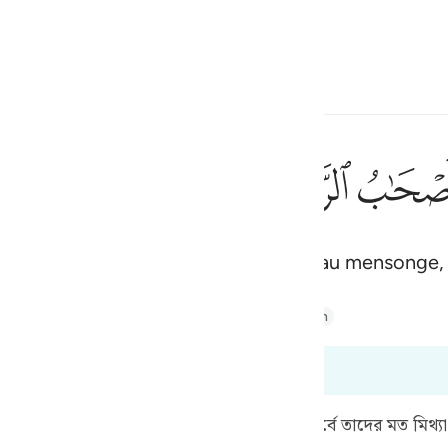
ionner la langue
Se connecter
h
ﲰ
ﲱ
ﲲ
كَ
ens d’Ar-Rass et les Thamûd crièrent au mensonge,
ف
is
Majid
Tafsir Abu Bakr Zakaria
Tafsir Ahsanul Bayaan
esia
 à 50:15
no
কাবাসীকে ঐ শাস্তি হতে সতর্ক করছেন যা তাদের পূর্বে তাদের মত মিথ্