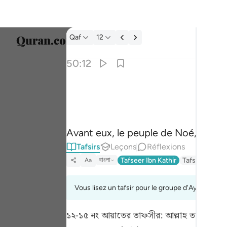
Tafsir: Qaf 50:12
Qaf
12
Sélect
50:12
Englis
كذبت قبلهم قوم نوح واصحاب الرس وثمود ١٢
العربية
ذَّبَتْ قَبْلَهُمْ قَوْمُ نُوحٍۢ وَأَصْحَـٰبُ ٱلرَّسِّ وَثَمُودُ ١٢
বাংলা
Avant eux, le peuple de Noé, les g
ارسی
Tafsirs
Leçons
Réflexions
França
বাংলা
Tafseer Ibn Kathir
Tafsir Fathul 
Aa
Indon
Vous lisez un tafsir pour le groupe d'Ayahs 50:12
Italia
১২-১৫ নং আয়াতের তাফসীর:
আল্লাহ তা'আলা মক্
Dutch