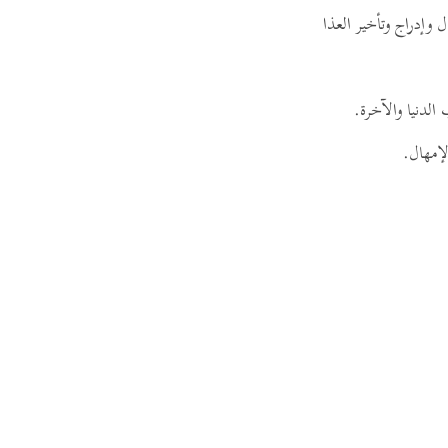
guês
ال وإدراج وتأخير العذاب عنكم
ий
 الدنيا والآخرة
ไทย
الإمهال
e
中文
u
ol
ili
Việt