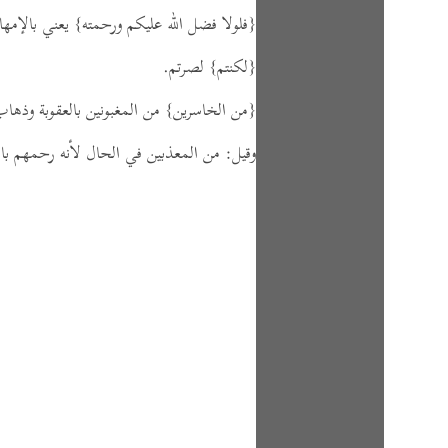
{فلولا فضل الله عليكم ورحمته}
يعني بالإمه.
{لكنتم}
لصرتم.
{من الخاسرين}
من المغبونين بالعقوبة وذهاب.
وقيل: من المعذبين في الحال لأنه رحمهم ب.