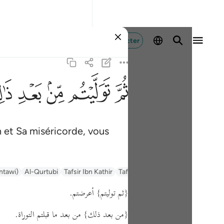
Se connecter
ﱪ
ﱫ
ﱬ
ﱭ
ﱮ
 et Sa miséricorde, vous
antawi)
Al-Qurtubi
Tafsir Ibn Kathir
Tafsir Muyassar
السعدي Al-Sa'di
{ثم توليتم}
أعرضتم.
{من بعد ذلك}
من بعد ما قبلتم التوراة.