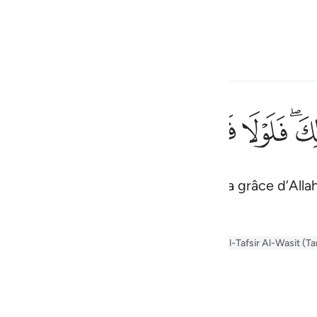
ionner la langue
Se connecter
h
ﱯ
ﱰ
ﱱ
ﱲ
ﱳ
ﱴ
ﱵ
ثم توليتم من بعد ذالك فلو
ثُمَّ تَوَلَّيْتُم مِّنۢ بَعْدِ ذَٰلِكَ ۖ فَلَوْلَا فَضْلُ ٱلل
 vos engagements, n’eût été donc la grâce d’Allah
ف
is
esia
lalayn
Arabic Tanweer Tafseer
Tafsir Al-Tabari
Al-Tafsir Al-Wasit (T
no