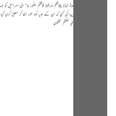
وَاِذْ اَخَذْنَا مِیْثَاقَکُمْ وَرَفَعْنَا فَوْقَکُمُ الطّ
پیدا کی گئی کہ ان کے اوپر کوہ طور اٹھا کر معلق کردیا گیا۔ 
فِیْہِ لَعَلَّکُمْ تَتَّقُوْنَ