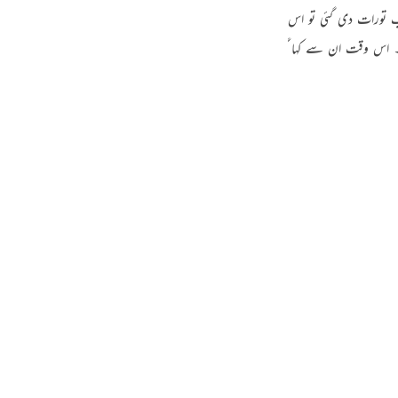
guês
ُوْرَ ط“ بنی اسرائیل کو جب تورات دی گئی تو اس وقت ان کے دلوں میں اللہ اور اس کی کتاب کی ہیب
اس وقت ان سے کہا گیا : ّ خُذُوْا مَآ اٰتَیْنٰکُمْ بِقُوَّۃٍ “ اس کتاب تورات کو اور اس میں بی
ий
ไทย
e
中文
u
ol
ili
Việt