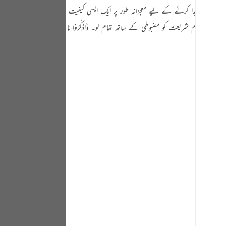
Portu
ت ڈالنے اور خشیت پیدا کرنے کے لیے معجزانہ طور پر ایک ایسی کیفیت
ان کردہ احکام شریعت کو مضبوطی کے ساتھ تھام لو۔ وَّاذْکُرُوْا مَا
русск
Shqip
ภาษา
Türkç
اردو
简体
Melay
Españ
Kiswah
Tiếng 