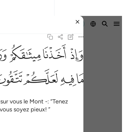
Se connecter
ﱚ
ﱛ
ﱜ
ﱝ
ﱥ
ﱦ
ﱧ
ﱨ
ur vous le Mont -: “Tenez
vous soyez pieux! ”