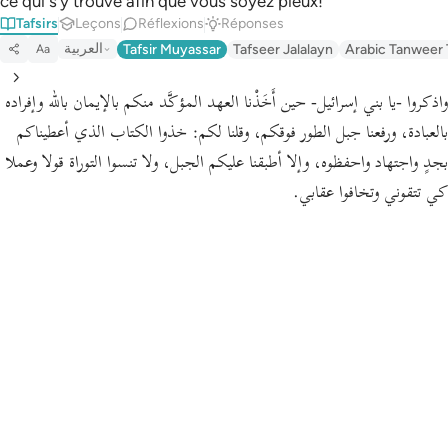
ce qui s’y trouve afin que vous soyez pieux! ”
Tafsirs
Leçons
Réflexions
Réponses
العربية
Tafsir Muyassar
Tafseer Jalalayn
Arabic Tanweer 
Aa
واذكروا -يا بني إسرائيل- حين أَخَذْنا العهد المؤكَّد منكم بالإيمان بالله وإفراده
بالعبادة، ورفعنا جبل الطور فوقكم،
وقلنا لكم:
خذوا الكتاب الذي أعطيناكم
بجدٍ واجتهاد واحفظوه، وإلا أطبقنا عليكم الجبل، ولا تنسوا التوراة قولا وعملا
كي تتقوني وتخافوا عقابي.