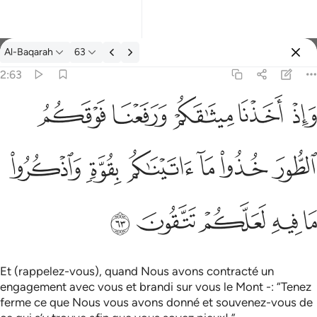
Tafsir: Al-Baqarah 2:63
Al-Baqarah
63
Se connecter
2:63
فعنا فوقكم الطور خذوا ما اتيناكم بقوة واذكروا ما فيه لعلكم تتقون ٦٣
ﱚ
ﱛ
ﱜ
ﱝ
ﱞ
كُمُ ٱلطُّورَ خُذُوا۟ مَآ ءَاتَيْنَـٰكُم بِقُوَّةٍۢ وَٱذْكُرُوا۟ مَا فِيهِ لَعَلَّكُمْ تَتَّقُونَ ٦٣
ﱟ
ﱠ
ﱡ
ﱢ
ﱣ
ﱤ
ﱥ
ﱦ
ﱧ
ﱨ
ﱩ
Et (rappelez-vous), quand Nous avons contracté un
engagement avec vous et brandi sur vous le Mont -: “Tenez
ferme ce que Nous vous avons donné et souvenez-vous de