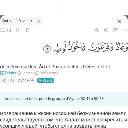
Tafsir: Qaf 50:13
Qaf
13
Se connecter
50:13
وعاد وفرعون واخوان لوط ١٣
ﲳ
ﲴ
ﲵ
ﲶ
ﲷ
وَعَادٌۭ وَفِرْعَوْنُ وَإِخْوَٰنُ لُوطٍۢ ١٣
de même que les ˒Ād et Pharaon et les frères de Lot,
Tafsirs
Leçons
Réflexions
русский
Al-Sa'di
Aa
Vous lisez un tafsir pour le groupe d'Ayahs 50:11 à 50:13
Возвращение к жизни иссохшей безжизненной земли
свидетельствует о том, что Аллах может воскресить и
усопших людей, чтобы сполна воздать им за