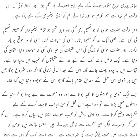
ساتھ پوری طرح متوجہ ہونے کے لیے جوتا اتارنے کا حکم ہوا۔ پھر آواز آئی کہ اس
وقت تم خدا سے ہم کلام ہو اور خدا نے تم کو اپنی پیغمبری کے لیے چنا ہے۔
اس وقت حضرت موسیٰ کو جو تعلیم دی گئی وہ وہی تھی جو تمام پیغمبروں کو ہمیشہ تعلیم
کی گئی ہے۔ یعنی ایک خدا کو معبود بنانا۔ اسی کی عبادت کرنا۔ اسی کو ہر موقع پر یاد
رکھنا۔ پھر حضرت موسیٰ کو زندگی کی اس حقیقت کی خبر دی گئی کہ موجودہ دنیا امتحان کی
دنیا ہے۔ ایک خاص مدت تک کے لیے خدا نے حقیقتوں کو غیب میں چھپا دیا ہے۔
قیامت میں یہ پردہ پھٹ جائے گا۔ اس کے بعد انسانی زندگی کا اگلا دور شروع ہوگا جس
میں ہر آدمی اس عمل کے مطابق مقام پائے گا جو اس نے موجودہ دنیا میں کیا تھا۔
جب ایک آدمی پر خواہشوں کا غلبہ ہوتا ہے اور وہ آخرت سے بے پروا ہو کر دنیا کے
راستوں میںچل پڑتا ہے تو وہ اپنے اس فعل کو حق بجانب ثابت کرنے کے لیے
نظریات وضع کرتا ہے۔ وہ اپنی روش کو خوب صورت الفاظ میں بیان کرتا ہے۔ اس کو
سن کر دوسرے لوگ بھی آخرت سے غافل ہوجاتے ہیں۔ ایسی حالت میں مومن کو
اپنے بارے میں سخت چوکنّا رہنے کی ضرورت ہے۔ اسے اپنے آپ کو اس سے بچانا