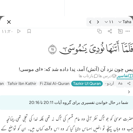
فسیر: Taha ۱۱:۲۰
۱۱
Taha
وارد شوید
۱۱:۲۰
لما اتاها نودي يا موسى ١١
ﲵ
ﲶ
ﲷ
ﲸ
ﲹ
َلَمَّآ أَتَىٰهَا نُودِىَ يَـٰمُوسَىٰٓ ١١
پس چون نزد آن (آتش) آمد، نِدا داده شد که: «ای موسی!
تفاسیر
درس ها
بازتاب ها
اردو
an
Tafsir Ibn Kathir
Fi Zilal Al-Quran
Tazkir Ul Quran
Aa
شما در حال خواندن تفسیری برای گروه آیات 20:11 تا 20:16
حضرت موسیٰ کو جو آگ نظر آئی وہ عام قسم کی آگ نہ تھی بلکہ خدا کی تجلی تھی۔چنانچہ
جب وہ وہاں پہنچے تو انھیں احساس دلایا گیا کہ وہ اس وقت کہاں ہیں۔ ان کو تواضع کے