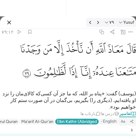
فسیر: Yusuf ۷۹:۱۲
۷۹
Yusuf
وارد شوید
۷۹:۱۲
ال معاذ الله ان ناخذ الا من وجدنا متاعنا عنده انا اذا لظالمون ٧٩
ﱁ
ﱂ
ﱃ
ﱄ
ﱅ
ﱆ
ﱇ
ﱈ
َالَ مَعَاذَ ٱللَّهِ أَن نَّأْخُذَ إِلَّا مَن وَجَدْنَا مَتَـٰعَنَا عِندَهُۥٓ إِنَّآ إِذًۭا لَّظَـٰلِمُونَ ٧٩
ﱉ
ﱊ
ﱋ
ﱌ
ﱍ
ﱎ
(یوسف) گفت: «پناه بر الله، که ما جز آن کسی‌که کالای‌مان را نزد
او یافته‌ایم، (دیگری را) بگیریم، بی‌گمان در آن صورت ستم کار
خواهیم بود».
تفاسیر
درس ها
بازتاب ها
English
irul Quran
Ma'arif Al-Qur'an
Ibn Kathir (Abridged)
Aa