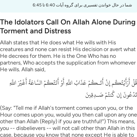
شما در حال خواندن تفسیری برای گروه آیات 6:40 تا 6:45
The Idolators Call On Allah Alone During
Torment and Distress
Allah states that He does what He wills with His
creatures and none can resist His decision or avert what
He decrees for them. He is the One Who has no
partners, Who accepts the supplication from whomever
He wills. Allah said,
قُلْ أَرَأَيْتُكُم إِنْ أَتَـكُمْ عَذَابُ اللَّهِ أَوْ أَتَتْكُمْ السَّاعَةُ أَغَيْرَ اللَّهِ
تَدْعُونَ إِن كُنتُمْ صَـدِقِينَ
(Say: "Tell me if Allah's torment comes upon you, or the
Hour comes upon you, would you then call upon any one
other than Allah (Reply) if you are truthful!") This means,
you -- disbelievers -- will not call other than Allah in this
case, because you know that none except He is able to