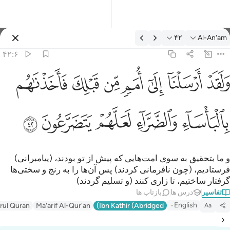
فسیر: Al-An'am ۴۲:۶
۴۲
Al-An'am
وارد شوید
۴۲:۶
لقد ارسلنا الى امم من قبلك فاخذناهم بالباساء والضراء لعلهم يتضرعون
ﲬ
ﲭ
ﲮ
ﲯ
ﲰ
ﲱ
ﲲ
َلَقَدْ أَرْسَلْنَآ إِلَىٰٓ أُمَمٍۢ مِّن قَبْلِكَ فَأَخَذْنَـٰهُم بِٱلْبَأْسَآءِ وَٱلضَّرَّآءِ لَعَلَّهُمْ يَتَض
ﲳ
ﲴ
ﲵ
ﲶ
ﲷ
و ما بتحقیق به سوی امت‌هایی که پیش از تو بودند، (پیامبرانی)
فرستادیم، (چون نافرمانی کردند) پس آن‌ها را به رنج و سختی‌ها
گرفتار ساختیم، تا زاری کنند (و تسلیم گردند)
تفاسیر
درس ها
بازتاب ها
English
irul Quran
Ma'arif Al-Qur'an
Ibn Kathir (Abridged)
Aa