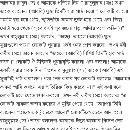
আল্লাহর রাসূল (সঃ)! আমাকে পড়িয়ে দিন।” রাসূলুল্লাহ (সঃ) তখন
তাকে বললেনঃ (আরবি) যুক্ত তিনটি সূরা পাঠ করো।” লোকটি বললো
“আমি বৃদ্ধ হয়ে গেছি, স্মৃতিশক্তি আমার দুর্বল হয়ে গেছে এবং জিহ্বা
মোটা হয়ে গেছে (সুতরাং এই সূরাগুলো পড়া আমার পক্ষে কঠিন)।”
তখন রাসূলুল্লাহ (সঃ) বললেন, “আচ্ছা, তাহলে (আরবি) যুক্ত
সূরাগুলো পড়।” লোকটি পুনরায় একই ওযর পেশ করলো। তখন নবী
করীম (সঃ) তাকে বললেন “তাহলে (আরবি) বিশিষ্ট তিনটি সূরা পাঠ
করো।” লোকটি ঐ উক্তিরই পুনরাবৃত্তি করলো এবং বললোঃ আমাকে
একটি সূরার সবক দিন।” তখন রাসূলুল্লাহ (সঃ) তাকে (আরবি) এই
সূরাটিই পাঠ করালেন। পড়া শেষ করার পর লোকটি বললোঃ “আল্লাহর
কসম! আমি কখনো এর অতিরিক্ত কিছু করবো না।” এই কথা বলে
লোকটি চলে যেতে শুরু করলো। তখন নবী করীম (সঃ) বললেনঃ “এ
লোকটি সাফল্য অর্জন করেছে ও মুক্তি পেয়ে গেছে।”তারপর তিনি
বললেনঃ “তাকে একটু ডেকে আনে।” লোকটিকে ডেনে আনা হলে
রাসূলুল্লাহ (সঃ) তাকে বললেনঃ আমাকে ঈদুল আযহার নির্দেশ দেয়া
হয়েছে। এই দিনকে আল্লাহ তাআলা এই উম্মতের জন্যে ঈদের দিন