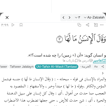
فسیر: Az-Zalzalah ۳:۹۹
۳
Az-Zalzalah
وارد شوید
۳:۹۹
قال الانسان ما لها ٣
ﱾ
ﱿ
ﲀ
ﲁ
ﲂ
َقَالَ ٱلْإِنسَـٰنُ مَا لَهَا ٣
و انسان گوید: «آن (= زمین) را چه شده است؟!».
تفاسیر
درس ها
بازتاب ها
العربية
fseer
Tafseer Jalalayn
Al-Tafsir Al-Wasit (Tantawi)
Aa
والمراد بالإِنسان فى قوله - سبحانه - : ( وَقَالَ الإنسان مَا لَهَا ) جنسه فيشمل
المؤمن والكافر .وقوله ( ما لها ) مبتدأ وخبر ، والاستفهام : المقصود به
التعجب مما حدث من أهوال .أى : وقال كل إنسان على سبيل الدهشة
والحيرة ، أى : شئ حدث للأرض ، حتى جعلها تضطرب هذا الاضطراب