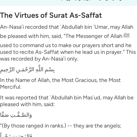
The Virtues of Surat As-Saffat
An-Nasa'i recorded that `Abdullah bin `Umar, may Allah
be pleased with him, said, "The Messenger of Allah ﷺ
used to command us to make our prayers short and he
used to recite As-Saffat when he lead us in prayer." This
was recorded by An-Nasa'i only.
بِسْمِ اللَّهِ الرَّحْمَـنِ الرَّحِيمِ
In the Name of Allah, the Most Gracious, the Most
Merciful.
It was reported that `Abdullah bin Mas`ud, may Allah be
pleased with him, said:
وَالصَّـفَّـتِ صَفَّا
"(By those ranged in ranks.) -- they are the angels;
فَالزَجِرَتِ زَجْراً