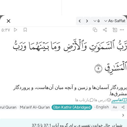
فسیر: As-Saffat ۵:۳۷
۵
As-Saffat
وارد شوید
۵:۳۷
ب السماوات والارض وما بينهما ورب المشارق ٥
ﱎ
ﱏ
ﱐ
ﱑ
ﱒ
ﱓ
َّبُّ ٱلسَّمَـٰوَٰتِ وَٱلْأَرْضِ وَمَا بَيْنَهُمَا وَرَبُّ ٱلْمَشَـٰرِقِ ٥
ﱔ
ﱕ
پروردگار آسمان‌ها و زمین و آنچه میان آن‌هاست، و پروردگار
مشرق‌ها.
تفاسیر
درس ها
بازتاب ها
English
irul Quran
Ma'arif Al-Qur'an
Ibn Kathir (Abridged)
Aa
شما در حال خواندن تفسیری برای گروه آیات 37:1 تا 37:5