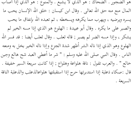
هو الضجور . الضحاك : هو الذي لا يشبع . والمنوع : هو الذي إذا أصاب
المال منع منه حق الله تعالى . وقال ابن كيسان : خلق الله الإنسان يحب ما
يسره ويرضيه ، ويهرب مما يكرهه ويسخطه ، ثم تعبده الله بإنفاق ما يحب
والصبر على ما يكره . وقال أبو عبيدة : الهلوع هو الذي إذا مسه الخير لم
يشكر ، وإذا مسه الضر لم يصبر ; قاله ثعلب . وقال ثعلب أيضا : قد فسر الله
الهلوع وهو الذي إذا ناله الشر أظهر شدة الجزع وإذا ناله الخير بخل به ومنعه
الناس . وقال النبي صلى الله عليه وسلم : " شر ما أعطي العبد شح هالع وجبن
خالع " . والعرب تقول : ناقة هلواعة وهلواع ; إذا كانت سريعة السير خفيفة .
قال :صكاء ذعلبة إذا استدبرتها حرج إذا استقبلتها هلواعالذعلب والذعلبة الناقة
السريعة .