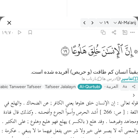
فسیر: Al-Ma'arij ۱۹:۷۰
۱۹
Al-Ma'arij
وارد شوید
۱۹:۷۰
 ان الانسان خلق هلوعا ١٩
ﱪ ﱫ
ﱬ
ﱭ
ﱮ
ﱯ
 إِنَّ ٱلْإِنسَـٰنَ خُلِقَ هَلُوعًا ١٩
یقیناً انسان کم طاقت (و حریص) آفریده شده است.
تفاسیر
درس ها
بازتاب ها
العربية
abic Tanweer Tafseer
Tafseer Jalalayn
Al-Qurtubi
Aa
قوله تعالى : إن الإنسان خلق هلوعا يعني الكافر ; عن الضحاك . والهلع في
اللغة : [ ص: 266 ] أشد الحرص وأسوأ الجزع وأفحشه . وكذلك قال قتادة
ومجاهد وغيرهما . وقد هلع ( بالكسر ) يهلع فهو هليع وهلوع ; على التكثير .
والمعنى أنه لا يصبر على خير ولا شر حتى يفعل فيهما ما لا ينبغي . عكرمة :