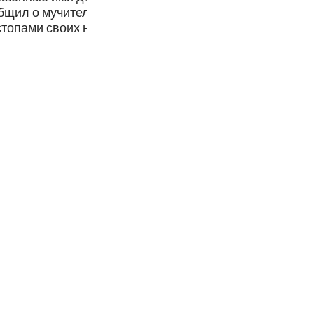
Por
бщил о мучительной каре, которая поразила многие и
стопами своих неверующих предшественников и сумели
р
ภา
简
E
Ki
Tiế