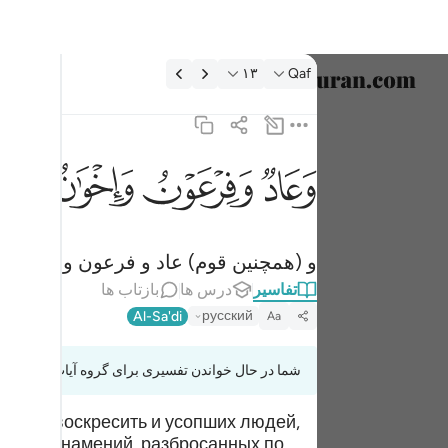
فسیر: Qaf ۱۳:۵۰
۱۳
Qaf
انتخاب ز
English
ﲳ
ﲴ
ﲵ
ﲶ
وعاد وفرعون واخوان لوط ١٣
العربية
وَعَادٌۭ وَفِرْعَوْنُ وَإِخْوَٰنُ لُوطٍۢ ١٣
বাংলা
و (همچنین قوم) عاد و فرعون و قوم لوط
فارسی
تفاسیر
درس ها
بازتاب ها
ançais
русский
Al-Sa'di
Aa
onesia
شما در حال خواندن تفسیری برای گروه آیات 50:11 تا 50:13
taliano
 может воскресить и усопших людей,
Dutch
енных знамений, разбросанных по