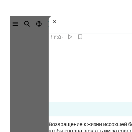
وارد شوید
۱۳:۵۰
Возвращение к жизни иссохшей бе
чтобы сполна воздать им за сов