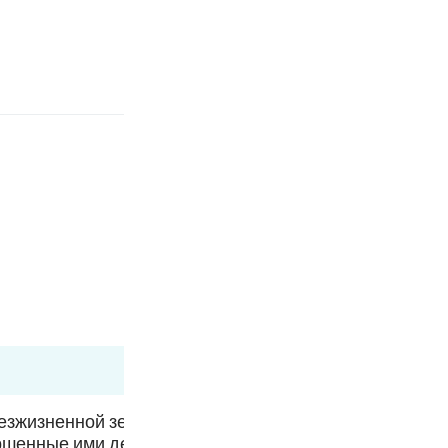
بان
وارد شوید
ﲷ
.
Fr
Ind
I
зжизненной земли свидетельствует о том, что Аллах
ершенные ими деяния. После перечисления многочисл