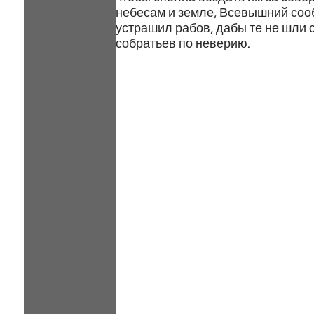
небесам и земле, Всевышний соо
устрашил рабов, дабы те не шли 
собратьев по неверию.