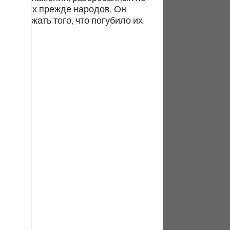
tuguês
з живших прежде народов. Он
 избежать того, что погубило их
усский
Shqip
ษาไทย
Türkçe
اردو
体中文
Melayu
spañol
swahili
ng Việt