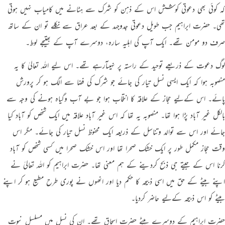
کہ کوئی بھی دعوتی کوشش اس کے ذہن کو شرک سے ہٹانے میں کامیاب نہیں ہوتی
تھی۔ حضرت ابراہیم جب طویل دعوتی جدوجہد کے بعد عراق سے نکلے تو ان کے ساتھ
صرف دو مومن تھے۔ ایک آپ کی اہلیہ سارہ، دوسرے آپ کے بھتیجے لوط۔
لوگ دعوت کے ذریعے توحید کے راستہ پر نہیںآرہے تھے۔ اس ليے اللہ تعالیٰ کا یہ
منصوبہ ہوا کہ ایک ایسی نسل تیار کی جائے جو شرک کی فضا سے الگ ہو کر پرورش
پائے۔ اس کےلیے حجاز کے علاقہ کا انتخاب ہوا جو بے آب وگیاہ ہونے کی وجہ سے
بالکل غیر آباد پڑا ہوا تھا۔ منصوبہ یہ تھا کہ اس غیر آباد علاقہ میں ایک شخص کو آباد کیا
جائے اور اس سے توالد وتناسل کے ذریعہ ایک محفوظ نسل تیار کی جائے۔ مگر اس
وقت حجاز مکمل طور پر ایک خشک صحرا تھا اور اس خشک صحرا میں کسی شخص کو آباد
کرنا اس کے جیتے جی ذبح کردینے کے ہم معنی تھا۔ حضرت ابراہیم کو اللہ تعالیٰ نے
اپنے بیٹے کے حق میں اسی ذبیحہ کا حکم دیا اور انھوں نے پوری طرح مطیع ہو کر اپنے
بیٹے کو اس ذبیحہ کےلیے حاضر کردیا۔
حضرت ابراہیم کے دوسرے بیٹے حضرت اسحاق تھے۔ ان کی نسل میں مسلسل نبوت