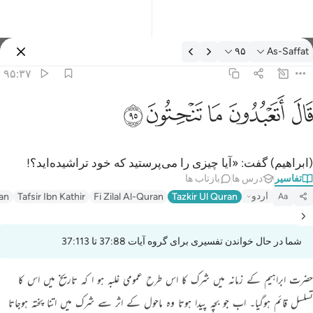
فسیر: As-Saffat ۹۵:۳۷
۹۵
As-Saffat
وارد شوید
۹۵:۳۷
ال اتعبدون ما تنحتون ٩٥
ﲟ
ﲠ
ﲡ
ﲢ
ﲣ
َالَ أَتَعْبُدُونَ مَا تَنْحِتُونَ ٩٥
(ابراهیم) گفت: «آیا چیزی را می‌پرستید که خود تراشیده‌اید؟!
تفاسیر
درس ها
بازتاب ها
اردو
an
Tafsir Ibn Kathir
Fi Zilal Al-Quran
Tazkir Ul Quran
Aa
شما در حال خواندن تفسیری برای گروه آیات 37:88 تا 37:113
حضرت ابراہیم کے زمانہ میں شرک کا اس طرح عمومی غلبہ ہو ا کہ تاریخ میں اس کا
تسلسل قائم ہوگیا۔ اب جو بچہ پیدا ہوتا وہ ماحول کے اثر سے شرک میں اتنا پختہ ہوجاتا