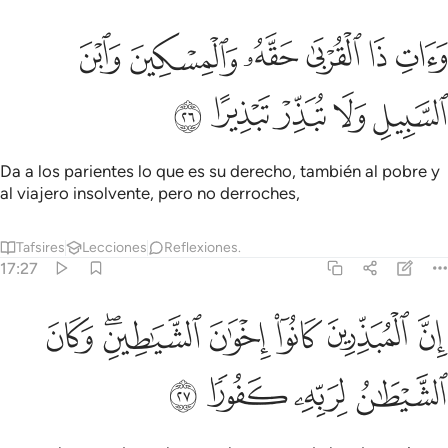
ﲽ
ﲾ
ﲿ
ﳀ
ﳁ
ات ذا القربى حقه والمسكين وابن السبيل ولا تبذر تبذيرا ٢٦
ﳂ
َءَاتِ ذَا ٱلْقُرْبَىٰ حَقَّهُۥ وَٱلْمِسْكِينَ وَٱبْنَ ٱلسَّبِيلِ وَلَا تُبَذِّرْ تَبْذِيرًا ٢٦
ﳃ
ﳄ
ﳅ
ﳆ
ﳇ
Da a los parientes lo que es su derecho, también al pobre y
al viajero insolvente, pero no derroches,
Tafsires
Lecciones
Reflexiones.
17:27
ﳈ
ﳉ
ﳊ
ﳋ
ﳌﳍ
ن المبذرين كانوا اخوان الشياطين وكان الشيطان لربه كفورا ٢٧
ﳎ
ِنَّ ٱلْمُبَذِّرِينَ كَانُوٓا۟ إِخْوَٰنَ ٱلشَّيَـٰطِينِ ۖ وَكَانَ ٱلشَّيْطَـٰنُ لِرَبِّهِۦ كَفُورًۭ
ﳏ
ﳐ
ﳑ
ﳒ