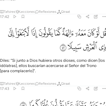
Tafsires
Lecciones
Reflexiones.
Qiraat
17:42
ﱭ
ﱮ
ﱯ
ﱰ
ﱱ
ﱲ
ﱳ
ﱴ
ﱵ
ل لو كان معه الهة كما يقولون اذا لابتغوا الى ذي العرش سبيلا ٤٢
ﱶ
ُل لَّوْ كَانَ مَعَهُۥٓ ءَالِهَةٌۭ كَمَا يَقُولُونَ إِذًۭا لَّٱبْتَغَوْا۟ إِلَىٰ ذِى ٱلْعَرْ
ﱷ
ﱸ
ﱹ
ﱺ
Diles: “Si junto a Dios hubiera otros dioses, como dicen [los
idólatras], ellos buscarían acercarse al Señor del Trono
[para complacerlo]”.
Tafsires
Lecciones
Reflexiones.
Qiraat
17:43
ﱻ
ﱼ
ﱽ
ﱾ
بحانه وتعالى عما يقولون علوا كبيرا ٤٣
ﱿ
ﲀ
ﲁ
ُبْحَـٰنَهُۥ وَتَعَـٰلَىٰ عَمَّا يَقُولُونَ عُلُوًّۭا كَبِيرًۭا ٤٣