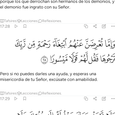
porque los que derrochan son hermanos de los demonios, y
el demonio fue ingrato con su Señor.
Tafsires
Lecciones
Reflexiones.
17:28
ﱁ
ﱂ
ﱃ
ﱄ
ﱅ
ﱆ
ﱇ
اما تعرضن عنهم ابتغاء رحمة من ربك ترجوها فقل لهم قولا ميسورا ٢٨
َإِمَّا تُعْرِضَنَّ عَنْهُمُ ٱبْتِغَآءَ رَحْمَةٍۢ مِّن رَّبِّكَ تَرْجُوهَا فَقُل لَّهُمْ قَوْلًۭا م
ﱈ
ﱉ
ﱊ
ﱋ
ﱌ
ﱍ
Pero si no puedes darles una ayuda, y esperas una
misericordia de tu Señor, excúsate con amabilidad.
Tafsires
Lecciones
Reflexiones.
17:29
لا تجعل يدك مغلولة الى عنقك ولا تبسطها كل البسط فتقعد ملوما محسو