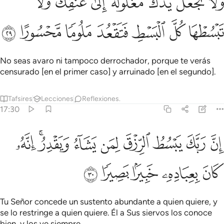
ﱎ
ﱏ
ﱐ
ﱑ
ﱒ
ﱓ
ﱔ
َلَا تَجْعَلْ يَدَكَ مَغْلُولَةً إِلَىٰ عُنُقِكَ وَلَا تَبْسُطْهَا كُلَّ ٱلْبَسْطِ فَتَقْعُدَ مَلُومًۭا 
ﱕ
ﱖ
ﱗ
ﱘ
ﱙ
ﱚ
ﱛ
No seas avaro ni tampoco derrochador, porque te verás
censurado [en el primer caso] y arruinado [en el segundo].
Tafsires
Lecciones
Reflexiones.
17:30
ﱜ
ﱝ
ﱞ
ﱟ
ﱠ
ﱡ
ﱢﱣ
ن ربك يبسط الرزق لمن يشاء ويقدر انه كان بعباده خبيرا بصيرا ٣٠
ﱤ
ِنَّ رَبَّكَ يَبْسُطُ ٱلرِّزْقَ لِمَن يَشَآءُ وَيَقْدِرُ ۚ إِنَّهُۥ كَانَ بِعِبَادِهِۦ خَبِيرًۢا بَصِ
ﱥ
ﱦ
ﱧ
ﱨ
ﱩ
Tu Señor concede un sustento abundante a quien quiere, y
se lo restringe a quien quiere. Él a Sus siervos los conoce
bien, y los ve siempre.