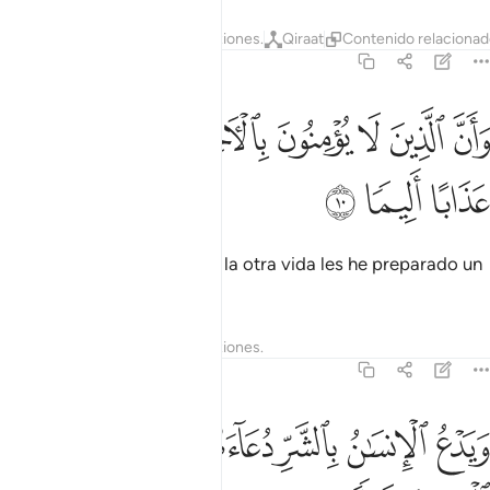
Tafsires
Lecciones
Reflexiones.
Qiraat
Contenido relaciona
17:10
ﱠ
ﱡ
ﱢ
ﱣ
ﱤ
ان الذين لا يومنون بالاخرة اعتدنا لهم عذابا اليما ١٠
ﱥ
ﱦ
َأَنَّ ٱلَّذِينَ لَا يُؤْمِنُونَ بِٱلْـَٔاخِرَةِ أَعْتَدْنَا لَهُمْ عَذَابًا أَلِيمًۭا ١٠
ﱧ
ﱨ
ﱩ
Pero a quienes no crean en la otra vida les he preparado un
castigo doloroso.
Tafsires
Lecciones
Reflexiones.
17:11
ﱪ
ﱫ
ﱬ
ﱭ
ﱮﱯ
يدع الانسان بالشر دعاءه بالخير وكان الانسان عجولا ١١
ﱰ
َيَدْعُ ٱلْإِنسَـٰنُ بِٱلشَّرِّ دُعَآءَهُۥ بِٱلْخَيْرِ ۖ وَكَانَ ٱلْإِنسَـٰنُ عَجُولًۭا ١١