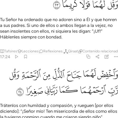
ﲝ
ﲞ
ﲟ
ﲠ
ﲡ
Tu Señor ha ordenado que no adoren sino a Él y que honren
a sus padres. Si uno de ellos o ambos llegan a la vejez, no
sean insolentes con ellos, ni siquiera les digan: “¡Uf!”
Háblenles siempre con bondad.
Tafsires
Lecciones
Reflexiones.
Qiraat
Contenido relaciona
17:24
ﲢ
ﲣ
ﲤ
ﲥ
ﲦ
ﲧ
ﲨ
اخفض لهما جناح الذل من الرحمة وقل رب ارحمهما كما ربياني صغيرا ٢٤
َٱخْفِضْ لَهُمَا جَنَاحَ ٱلذُّلِّ مِنَ ٱلرَّحْمَةِ وَقُل رَّبِّ ٱرْحَمْهُمَا كَمَا رَبَّيَانِى صَ
ﲩ
ﲪ
ﲫ
ﲬ
ﲭ
ﲮ
Trátenlos con humildad y compasión, y rueguen [por ellos
diciendo]: “¡Señor mío! Ten misericordia de ellos como ellos
la tuvieron conmigo cuando me criaron siendo niño”.