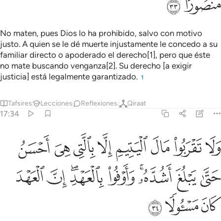
ﲛ
ﲜ
No maten, pues Dios lo ha prohibido, salvo con motivo
justo. A quien se le dé muerte injustamente le concedo a su
familiar directo o apoderado el derecho[1], pero que éste
no mate buscando venganza[2]. Su derecho [a exigir
justicia] está legalmente garantizado.
1
Tafsires
Lecciones
Reflexiones.
Qiraat
17:34
ﲝ
ﲞ
ﲟ
ﲠ
ﲡ
ﲢ
ﲣ
ﲤ
لا تقربوا مال اليتيم الا بالتي هي احسن حتى يبلغ اشده واوفوا بالعهد ان ا
َلَا تَقْرَبُوا۟ مَالَ ٱلْيَتِيمِ إِلَّا بِٱلَّتِى هِىَ أَحْسَنُ حَتَّىٰ يَبْلُغَ أَشُدَّهُۥ ۚ وَأَوْفُو
ﲥ
ﲦ
ﲧﲨ
ﲩ
ﲪﲫ
ﲬ
ﲭ
ﲮ
ﲯ
ﲰ