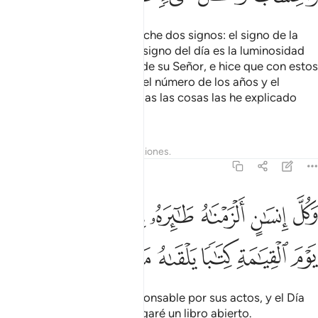
He hecho del día y de la noche dos signos: el signo de la
noche es la oscuridad, y el signo del día es la luminosidad
para que busquen el favor de su Señor, e hice que con estos
dos signos pudieran saber el número de los años y el
cómputo de los meses. Todas las cosas las he explicado
detalladamente.
Tafsires
Lecciones
Reflexiones.
17:13
ﲎ
ﲏ
ﲐ
ﲑ
ﲒ
ﲓﲔ
ﲕ
ﲖ
كل انسان الزمناه طايره في عنقه ونخرج له يوم القيامة كتابا يلقاه منشو
َكُلَّ إِنسَـٰنٍ أَلْزَمْنَـٰهُ طَـٰٓئِرَهُۥ فِى عُنُقِهِۦ ۖ وَنُخْرِجُ لَهُۥ يَوْمَ ٱلْقِيَـٰمَةِ كِتَـٰبً
ﲗ
ﲘ
ﲙ
ﲚ
ﲛ
ﲜ
Todo ser humano será responsable por sus actos, y el Día
de la Resurrección le entregaré un libro abierto.