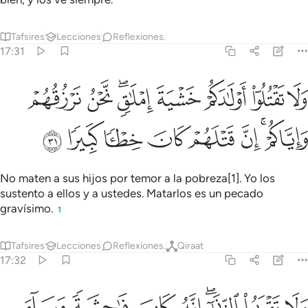
Tafsires
Lecciones
Reflexiones.
17:31
ﱪ
ﱫ
ﱬ
ﱭ
ﱮﱯ
ﱰ
ﱱ
لا تقتلوا اولادكم خشية املاق نحن نرزقهم واياكم ان قتلهم كان خطيا كبير
َلَا تَقْتُلُوٓا۟ أَوْلَـٰدَكُمْ خَشْيَةَ إِمْلَـٰقٍۢ ۖ نَّحْنُ نَرْزُقُهُمْ وَإِيَّاكُمْ ۚ إِنَّ قَتْل
ﱲﱳ
ﱴ
ﱵ
ﱶ
ﱷ
ﱸ
ﱹ
No maten a sus hijos por temor a la pobreza[1]. Yo los
sustento a ellos y a ustedes. Matarlos es un pecado
gravísimo.
1
Tafsires
Lecciones
Reflexiones.
Qiraat
17:32
ﱺ
ﱻ
ﱼﱽ
ﱾ
ﱿ
لا تقربوا الزنا انه كان فاحشة وساء سبيلا ٣٢
ﲀ
ﲁ