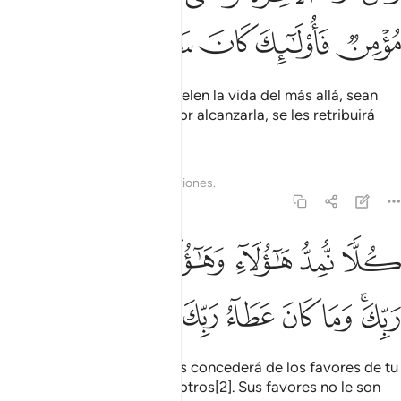
ﱛ
ﱜ
ﱝ
ﱞ
ﱟ
ﱠ
Mientras que a quienes anhelen la vida del más allá, sean
creyentes y se esfuercen por alcanzarla, se les retribuirá
por su esfuerzo.
Tafsires
Lecciones
Reflexiones.
17:20
ﱡ
ﱢ
ﱣ
ﱤ
ﱥ
ﱦ
لا نمد هاولاء وهاولاء من عطاء ربك وما كان عطاء ربك محظورا ٢٠
ُلًّۭا نُّمِدُّ هَـٰٓؤُلَآءِ وَهَـٰٓؤُلَآءِ مِنْ عَطَآءِ رَبِّكَ ۚ وَمَا كَانَ عَطَآءُ رَبِّكَ مَحْظُورًا ٢٠
ﱧﱨ
ﱩ
ﱪ
ﱫ
ﱬ
ﱭ
ﱮ
A todos [en esta vida] se les concederá de los favores de tu
Señor, a los unos[1] y a los otros[2]. Sus favores no le son