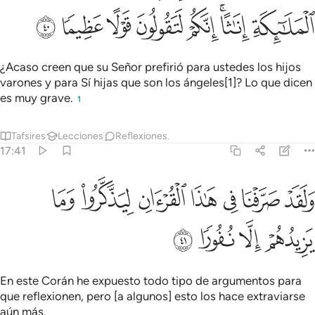
ﱚ
ﱛﱜ
ﱝ
ﱞ
ﱟ
ﱠ
ﱡ
¿Acaso creen que su Señor prefirió para ustedes los hijos
varones y para Sí hijas que son los ángeles[1]? Lo que dicen
es muy grave.
1
Tafsires
Lecciones
Reflexiones.
17:41
ﱢ
ﱣ
ﱤ
ﱥ
ﱦ
ﱧ
لقد صرفنا في هاذا القران ليذكروا وما يزيدهم الا نفورا ٤١
ﱨ
َلَقَدْ صَرَّفْنَا فِى هَـٰذَا ٱلْقُرْءَانِ لِيَذَّكَّرُوا۟ وَمَا يَزِيدُهُمْ إِلَّا نُفُورًۭا ٤١
ﱩ
ﱪ
ﱫ
ﱬ
En este Corán he expuesto todo tipo de argumentos para
que reflexionen, pero [a algunos] esto los hace extraviarse
aún más.