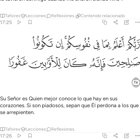
Tafsires
Lecciones
Reflexiones.
Contenido relacionado
17:25
ﲯ
ﲰ
ﲱ
ﲲ
ﲳﲴ
ﲵ
ﲶ
بكم اعلم بما في نفوسكم ان تكونوا صالحين فانه كان للاوابين غفورا ٢٥
َّبُّكُمْ أَعْلَمُ بِمَا فِى نُفُوسِكُمْ ۚ إِن تَكُونُوا۟ صَـٰلِحِينَ فَإِنَّهُۥ كَانَ لِلْأَوَّٰبِينَ غ
ﲷ
ﲸ
ﲹ
ﲺ
ﲻ
ﲼ
Su Señor es Quien mejor conoce lo que hay en sus
corazones. Si son piadosos, sepan que Él perdona a los que
se arrepienten.
Tafsires
Lecciones
Reflexiones.
17:26