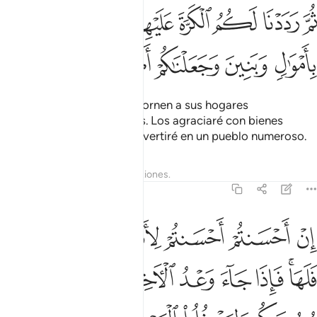
ﲑ
ﲒ
ﲓ
ﲔ
ﲕ
ﲖ
م رددنا لكم الكرة عليهم وامددناكم باموال وبنين وجعلناكم اكثر نفيرا ٦
ُمَّ رَدَدْنَا لَكُمُ ٱلْكَرَّةَ عَلَيْهِمْ وَأَمْدَدْنَـٰكُم بِأَمْوَٰلٍۢ وَبَنِينَ وَجَعَلْنَـٰكُمْ أَكْثَرَ نَفِير
ﲗ
ﲘ
ﲙ
ﲚ
ﲛ
ﲜ
Luego les permitiré que retornen a sus hogares
[victoriosos] expulsándolos. Los agraciaré con bienes
materiales e hijos y los convertiré en un pueblo numeroso.
Tafsires
Lecciones
Reflexiones.
17:7
ﲝ
ﲞ
ﲟ
ﲠﲡ
ﲢ
ﲣ
ن احسنتم احسنتم لانفسكم وان اساتم فلها فاذا جاء وعد الاخرة ليسوءوا
ِنْ أَحْسَنتُمْ أَحْسَنتُمْ لِأَنفُسِكُمْ ۖ وَإِنْ أَسَأْتُمْ فَلَهَا ۚ فَإِذَا جَآءَ وَعْدُ ٱلْـَٔاخ
ﲤﲥ
ﲦ
ﲧ
ﲨ
ﲩ
ﲪ