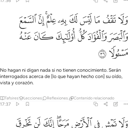
17:36
ﲾ
ﲿ
ﳀ
ﳁ
ﳂ
ﳃ
ﳄﳅ
ﳆ
ﳇ
لا تقف ما ليس لك به علم ان السمع والبصر والفواد كل اولايك كان عنه م
َلَا تَقْفُ مَا لَيْسَ لَكَ بِهِۦ عِلْمٌ ۚ إِنَّ ٱلسَّمْعَ وَٱلْبَصَرَ وَٱلْفُؤَادَ كُلُّ أُو۟لَـٰٓئِ
ﳈ
ﳉ
ﳊ
ﳋ
ﳌ
ﳍ
ﳎ
ﳏ
No hagan ni digan nada si no tienen conocimiento. Serán
interrogados acerca de [lo que hayan hecho con] su oído,
vista y corazón.
Tafsires
Lecciones
Reflexiones.
Contenido relacionado
17:37
ﳐ
ﳑ
ﳒ
ﳓ
ﳔﳕ
ﳖ
ﳗ
ﳘ
لا تمش في الارض مرحا انك لن تخرق الارض ولن تبلغ الجبال طولا ٣٧
َلَا تَمْشِ فِى ٱلْأَرْضِ مَرَحًا ۖ إِنَّكَ لَن تَخْرِقَ ٱلْأَرْضَ وَلَن تَبْلُغَ ٱلْجِبَالَ طُو