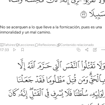
َلَا تَقْرَبُوا۟ ٱلزِّنَىٰٓ ۖ إِنَّهُۥ كَانَ فَـٰحِشَةًۭ وَسَآءَ سَبِيلًۭا ٣٢
ﲂ
ﲃ
No se acerquen a lo que lleve a la fornicación, pues es una
inmoralidad y un mal camino.
Tafsires
Lecciones
Reflexiones.
Contenido relacionado
17:33
ﲄ
ﲅ
ﲆ
ﲇ
ﲈ
ﲉ
ﲊ
لا تقتلوا النفس التي حرم الله الا بالحق ومن قتل مظلوما فقد جعلنا لو
َلَا تَقْتُلُوا۟ ٱلنَّفْسَ ٱلَّتِى حَرَّمَ ٱللَّهُ إِلَّا بِٱلْحَقِّ ۗ وَمَن قُتِلَ مَظْلُومًۭا ف
ﲋﲌ
ﲍ
ﲎ
ﲏ
ﲐ
ﲑ
ﲒ
ﲓ
ﲔ
ﲕ
ﲖ
ﲗﲘ
ﲙ
ﲚ