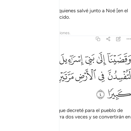
¡Él era un descendiente de quienes salvé junto a Noé [en el
arca]! Fue un siervo agradecido.
Tafsires
Lecciones
Reflexiones.
17:4
ﱰ
ﱱ
ﱲ
ﱳ
ﱴ
ﱵ
قضينا الى بني اسراييل في الكتاب لتفسدن في الارض مرتين ولتعلن علوا
َقَضَيْنَآ إِلَىٰ بَنِىٓ إِسْرَٰٓءِيلَ فِى ٱلْكِتَـٰبِ لَتُفْسِدُنَّ فِى ٱلْأَرْضِ مَرَّتَيْنِ وَلَتَع
ﱶ
ﱷ
ﱸ
ﱹ
ﱺ
ﱻ
ﱼ
ﱽ
He revelado en el Libro lo que decreté para el pueblo de
Israel: “Corromperán la Tierra dos veces y se convertirán en
tiranos soberbios.