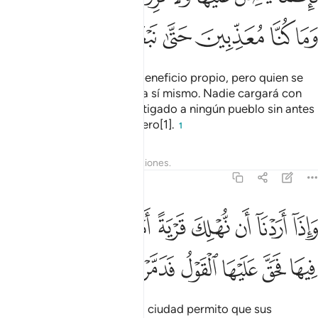
ﲷ
ﲸ
ﲹ
ﲺ
ﲻ
ﲼ
ﲽ
Quien siga la guía será en beneficio propio, pero quien se
desvíe solo se perjudicará a sí mismo. Nadie cargará con
pecados ajenos. No he castigado a ningún pueblo sin antes
haberle enviado un Mensajero[1].
1
Tafsires
Lecciones
Reflexiones.
17:16
ﲾ
ﲿ
ﳀ
ﳁ
ﳂ
ﳃ
ﳄ
ﳅ
اذا اردنا ان نهلك قرية امرنا مترفيها ففسقوا فيها فحق عليها القول فدمرنا
َإِذَآ أَرَدْنَآ أَن نُّهْلِكَ قَرْيَةً أَمَرْنَا مُتْرَفِيهَا فَفَسَقُوا۟ فِيهَا فَحَقَّ عَلَيْهَا ٱلْقَوْلُ 
ﳆ
ﳇ
ﳈ
ﳉ
ﳊ
ﳋ
ﳌ
Cuando quiero destruir una ciudad permito que sus