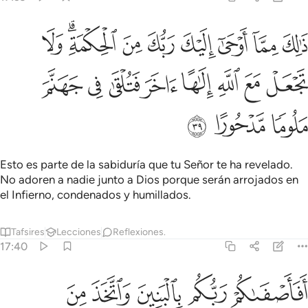
ﱁ
ﱂ
ﱃ
ﱄ
ﱅ
ﱆ
ﱇﱈ
ﱉ
الك مما اوحى اليك ربك من الحكمة ولا تجعل مع الله الاها اخر فتلقى في
َٰلِكَ مِمَّآ أَوْحَىٰٓ إِلَيْكَ رَبُّكَ مِنَ ٱلْحِكْمَةِ ۗ وَلَا تَجْعَلْ مَعَ ٱللَّهِ إِلَـٰهًا ءَاخَرَ فَ
ﱊ
ﱋ
ﱌ
ﱍ
ﱎ
ﱏ
ﱐ
ﱑ
ﱒ
ﱓ
ﱔ
Esto es parte de la sabiduría que tu Señor te ha revelado.
No adoren a nadie junto a Dios porque serán arrojados en
el Infierno, condenados y humillados.
Tafsires
Lecciones
Reflexiones.
17:40
ﱕ
ﱖ
ﱗ
ﱘ
ﱙ
فاصفاكم ربكم بالبنين واتخذ من الملايكة اناثا انكم لتقولون قولا عظيما ٤٠
َفَأَصْفَىٰكُمْ رَبُّكُم بِٱلْبَنِينَ وَٱتَّخَذَ مِنَ ٱلْمَلَـٰٓئِكَةِ إِنَـٰثًا ۚ إِنَّكُمْ لَتَقُولُونَ قَوْلً