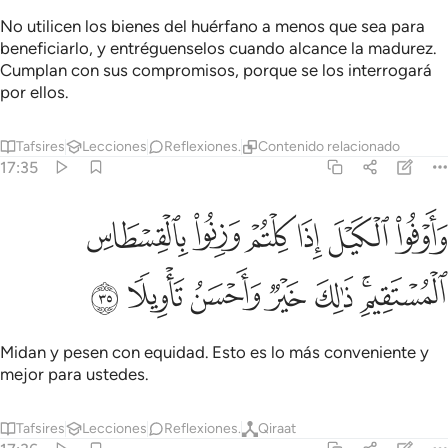
No utilicen los bienes del huérfano a menos que sea para
beneficiarlo, y entréguenselos cuando alcance la madurez.
Cumplan con sus compromisos, porque se los interrogará
por ellos.
Tafsires
Lecciones
Reflexiones.
Contenido relacionado
17:35
ﲱ
ﲲ
ﲳ
ﲴ
ﲵ
ﲶ
اوفوا الكيل اذا كلتم وزنوا بالقسطاس المستقيم ذالك خير واحسن تاويلا ٥
َأَوْفُوا۟ ٱلْكَيْلَ إِذَا كِلْتُمْ وَزِنُوا۟ بِٱلْقِسْطَاسِ ٱلْمُسْتَقِيمِ ۚ ذَٰلِكَ خَيْرٌۭ و
ﲷﲸ
ﲹ
ﲺ
ﲻ
ﲼ
ﲽ
Midan y pesen con equidad. Esto es lo más conveniente y
mejor para ustedes.
Tafsires
Lecciones
Reflexiones.
Qiraat