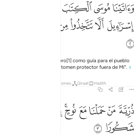
ﱘ
ﱙ
ﱚ
ﱛ
ﱜ
ﱝ
اتينا موسى الكتاب وجعلناه هدى لبني اسراييل الا تتخذوا من دوني وكيلا 
َءَاتَيْنَا مُوسَى ٱلْكِتَـٰبَ وَجَعَلْنَـٰهُ هُدًۭى لِّبَنِىٓ إِسْرَٰٓءِيلَ أَلَّا تَتَّخِذُوا۟ مِن
ﱞ
ﱟ
ﱠ
ﱡ
ﱢ
ﱣ
ﱤ
He revelado a Moisés el Libro[1] como guía para el pueblo
de Israel, y les ordené: “No tomen protector fuera de Mí”.
1
Tafsires
Lecciones
Reflexiones.
Qiraat
Hadith
17:3
ﱥ
ﱦ
ﱧ
ﱨ
ﱩﱪ
رية من حملنا مع نوح انه كان عبدا شكورا ٣
ﱫ
ﱬ
ﱭ
ُرِّيَّةَ مَنْ حَمَلْنَا مَعَ نُوحٍ ۚ إِنَّهُۥ كَانَ عَبْدًۭا شَكُورًۭا ٣
ﱮ
ﱯ