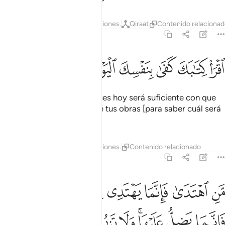
Tafsires
Lecciones
Reflexiones.
Qiraat
Contenido relaciona
17:14
ﲝ
ﲞ
ﲟ
ﲠ
ﲡ
قرا كتابك كفى بنفسك اليوم عليك حسيبا ١٤
ﲢ
ﲣ
ﲤ
قْرَأْ كِتَـٰبَكَ كَفَىٰ بِنَفْسِكَ ٱلْيَوْمَ عَلَيْكَ حَسِيبًۭا ١٤
[Se le dirá:] “Lee tu libro, pues hoy será suficiente con que
tú mismo leas el registro de tus obras [para saber cuál será
tu destino]”.
Tafsires
Lecciones
Reflexiones.
Contenido relacionado
17:15
ﲥ
ﲦ
ﲧ
ﲨ
ﲩﲪ
ﲫ
ﲬ
ن اهتدى فانما يهتدي لنفسه ومن ضل فانما يضل عليها ولا تزر وازرة وز
َّنِ ٱهْتَدَىٰ فَإِنَّمَا يَهْتَدِى لِنَفْسِهِۦ ۖ وَمَن ضَلَّ فَإِنَّمَا يَضِلُّ عَلَيْهَا ۚ وَلَا تَزِ
ﲭ
ﲮ
ﲯﲰ
ﲱ
ﲲ
ﲳ
ﲴ
ﲵﲶ