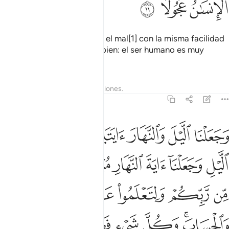
ﱱ
ﱲ
ﱳ
El ser humano ruega a Dios el mal[1] con la misma facilidad
con que ruega pidiendo el bien: el ser humano es muy
precipitado.
1
Tafsires
Lecciones
Reflexiones.
17:12
ﱴ
ﱵ
ﱶ
ﱷﱸ
ﱹ
ﱺ
جعلنا الليل والنهار ايتين فمحونا اية الليل وجعلنا اية النهار مبصرة ل
َجَعَلْنَا ٱلَّيْلَ وَٱلنَّهَارَ ءَايَتَيْنِ ۖ فَمَحَوْنَآ ءَايَةَ ٱلَّيْلِ وَجَعَلْنَآ ءَايَةَ ٱلن
ﱻ
ﱼ
ﱽ
ﱾ
ﱿ
ﲀ
ﲁ
ﲂ
ﲃ
ﲄ
ﲅ
ﲆ
ﲇﲈ
ﲉ
ﲊ
ﲋ
ﲌ
ﲍ