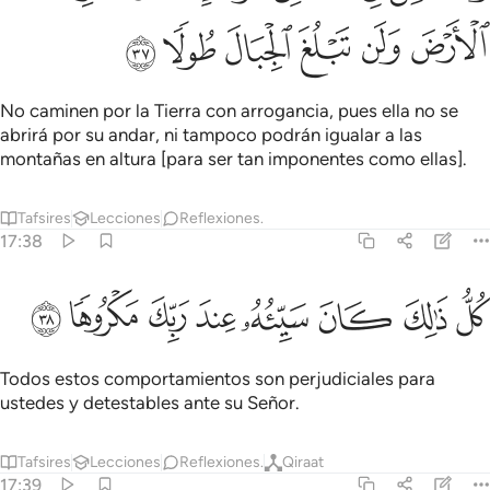
ﳙ
ﳚ
ﳛ
ﳜ
ﳝ
ﳞ
No caminen por la Tierra con arrogancia, pues ella no se
abrirá por su andar, ni tampoco podrán igualar a las
montañas en altura [para ser tan imponentes como ellas].
Tafsires
Lecciones
Reflexiones.
17:38
ﳟ
ﳠ
ﳡ
ﳢ
ل ذالك كان سييه عند ربك مكروها ٣٨
ﳣ
ﳤ
ﳥ
ﳦ
ُلُّ ذَٰلِكَ كَانَ سَيِّئُهُۥ عِندَ رَبِّكَ مَكْرُوهًۭا ٣٨
Todos estos comportamientos son perjudiciales para
ustedes y detestables ante su Señor.
Tafsires
Lecciones
Reflexiones.
Qiraat
17:39