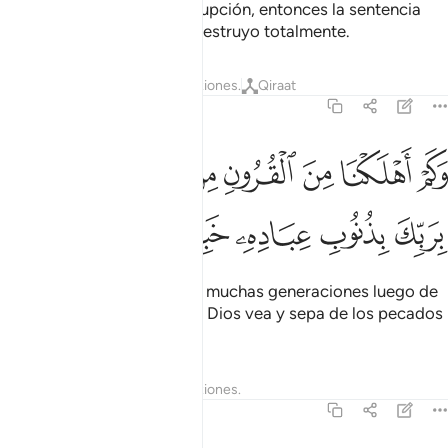
dirigentes siembren la corrupción, entonces la sentencia
contra ella se cumple y la destruyo totalmente.
Tafsires
Lecciones
Reflexiones.
Qiraat
17:17
ﳍ
ﳎ
ﳏ
ﳐ
ﳑ
ﳒ
ﳓﳔ
ﳕ
كم اهلكنا من القرون من بعد نوح وكفى بربك بذنوب عباده خبيرا بصيرا ١٧
َكَمْ أَهْلَكْنَا مِنَ ٱلْقُرُونِ مِنۢ بَعْدِ نُوحٍۢ ۗ وَكَفَىٰ بِرَبِّكَ بِذُنُوبِ عِبَادِهِۦ 
ﳖ
ﳗ
ﳘ
ﳙ
ﳚ
ﳛ
Así es como he destruido a muchas generaciones luego de
Noé. ¡Es suficiente con que Dios vea y sepa de los pecados
que cometen Sus siervos!
Tafsires
Lecciones
Reflexiones.
17:18