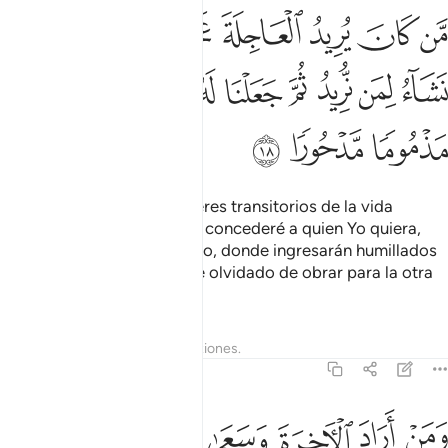
ﱁ
ﱂ
ﱃ
ﱄ
ﱅ
ﱆ
ﱇ
ﱈ
ن كان يريد العاجلة عجلنا له فيها ما نشاء لمن نريد ثم جعلنا له جهنم يص
َّن كَانَ يُرِيدُ ٱلْعَاجِلَةَ عَجَّلْنَا لَهُۥ فِيهَا مَا نَشَآءُ لِمَن نُّرِيدُ ثُمَّ جَعَلْنَا لَهُۥ 
ﱉ
ﱊ
ﱋ
ﱌ
ﱍ
ﱎ
ﱏ
ﱐ
ﱑ
ﱒ
ﱓ
Quienes prefieran los placeres transitorios de la vida
mundanal sepan que se los concederé a quien Yo quiera,
pero les destinaré el Infierno, donde ingresarán humillados
y condenados [por haberse olvidado de obrar para la otra
vida].
Tafsires
Lecciones
Reflexiones.
17:19
ﱔ
ﱕ
ﱖ
ﱗ
ﱘ
ﱙ
ﱚ
من اراد الاخرة وسعى لها سعيها وهو مومن فاولايك كان سعيهم مشكورا 
َمَنْ أَرَادَ ٱلْـَٔاخِرَةَ وَسَعَىٰ لَهَا سَعْيَهَا وَهُوَ مُؤْمِنٌۭ فَأُو۟لَـٰٓئِكَ كَانَ سَعْيُه