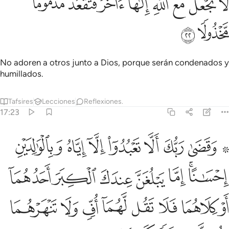
ﱼ
ﱽ
ﱾ
ﱿ
ﲀ
ﲁ
ﲂ
ﲃ
َّا تَجْعَلْ مَعَ ٱللَّهِ إِلَـٰهًا ءَاخَرَ فَتَقْعُدَ مَذْمُومًۭا مَّخْذُولًۭا ٢٢
ﲄ
ﲅ
No adoren a otros junto a Dios, porque serán condenados y
humillados.
Tafsires
Lecciones
Reflexiones.
17:23
ﲆ ﲇ
ﲈ
ﲉ
ﲊ
ﲋ
ﲌ
ﲍ
قضى ربك الا تعبدوا الا اياه وبالوالدين احسانا اما يبلغن عندك الكبر احده
َقَضَىٰ رَبُّكَ أَلَّا تَعْبُدُوٓا۟ إِلَّآ إِيَّاهُ وَبِٱلْوَٰلِدَيْنِ إِحْسَـٰنًا ۚ إِمَّا يَبْلُغَنَّ عِندَكَ
ﲎﲏ
ﲐ
ﲑ
ﲒ
ﲓ
ﲔ
ﲕ
ﲖ
ﲗ
ﲘ
ﲙ
ﲚ
ﲛ
ﲜ