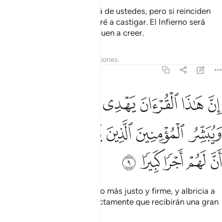
Luego su Señor se apiadará de ustedes, pero si reinciden
[en la corrupción] los volveré a castigar. El Infierno será
prisión para los que se nieguen a creer.
Tafsires
Lecciones
Reflexiones.
17:9
ﱏ
ﱐ
ﱑ
ﱒ
ﱓ
ﱔ
ﱕ
ن هاذا القران يهدي للتي هي اقوم ويبشر المومنين الذين يعملون الصالحا
ِنَّ هَـٰذَا ٱلْقُرْءَانَ يَهْدِى لِلَّتِى هِىَ أَقْوَمُ وَيُبَشِّرُ ٱلْمُؤْمِنِينَ ٱلَّذِينَ يَعْمَلُون
ﱖ
ﱗ
ﱘ
ﱙ
ﱚ
ﱛ
ﱜ
ﱝ
ﱞ
ﱟ
El Corán guía por el sendero más justo y firme, y albricia a
los creyentes que obran rectamente que recibirán una gran
recompensa.