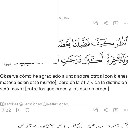
vedados a nadie.
1
Tafsires
Lecciones
Reflexiones.
17:21
ﱯ
ﱰ
ﱱ
ﱲ
ﱳ
ﱴﱵ
نظر كيف فضلنا بعضهم على بعض وللاخرة اكبر درجات واكبر تفضيلا ٢١
نظُرْ كَيْفَ فَضَّلْنَا بَعْضَهُمْ عَلَىٰ بَعْضٍۢ ۚ وَلَلْـَٔاخِرَةُ أَكْبَرُ دَرَجَـٰتٍۢ وَأَكْبَرُ
ﱶ
ﱷ
ﱸ
ﱹ
ﱺ
ﱻ
Observa cómo he agraciado a unos sobre otros [con bienes
materiales en este mundo], pero en la otra vida la distinción
será mayor [entre los que creen y los que no creen].
Tafsires
Lecciones
Reflexiones.
17:22
ا تجعل مع الله الاها اخر فتقعد مذموما مخذولا ٢٢