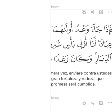
Tafsires
Lecciones
Reflexiones.
17:5
ﱾ
ﱿ
ﲀ
ﲁ
ﲂ
ﲃ
اذا جاء وعد اولاهما بعثنا عليكم عبادا لنا اولي باس شديد فجاسوا خلال ا
َإِذَا جَآءَ وَعْدُ أُولَىٰهُمَا بَعَثْنَا عَلَيْكُمْ عِبَادًۭا لَّنَآ أُو۟لِى بَأْسٍۢ شَدِيدٍ
ﲄ
ﲅ
ﲆ
ﲇ
ﲈ
ﲉ
ﲊ
ﲋﲌ
ﲍ
ﲎ
ﲏ
ﲐ
Cuando corrompan por primera vez, enviaré contra ustedes
siervos Míos en huestes de gran fortaleza y rudeza, que
atacarán sus hogares. Esta promesa será cumplida.
Tafsires
Lecciones
Reflexiones.
17:6