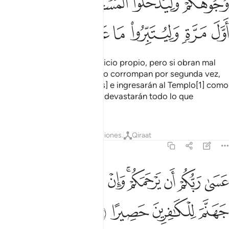
ﲫ
ﲬ
ﲭ
ﲮ
ﲯ
ﲰ
ﲱ
ﲲ
ﲳ
ﲴ
ﲵ
ﲶ
Si obran bien será en beneficio propio, pero si obran mal
será en contra suya. Cuando corrompan por segunda vez,
los vencerán [sus enemigos] e ingresarán al Templo[1] como
lo hicieron la primera vez y devastarán todo lo que
encuentren.
1
Tafsires
Lecciones
Reflexiones.
Qiraat
17:8
ﱁ
ﱂ
ﱃ
ﱄﱅ
ﱆ
ﱇ
ﱈﱉ
ﱊ
سى ربكم ان يرحمكم وان عدتم عدنا وجعلنا جهنم للكافرين حصيرا ٨
َسَىٰ رَبُّكُمْ أَن يَرْحَمَكُمْ ۚ وَإِنْ عُدتُّمْ عُدْنَا ۘ وَجَعَلْنَا جَهَنَّمَ لِلْكَـٰفِرِينَ حَصِيرًا ٨
ﱋ
ﱌ
ﱍ
ﱎ