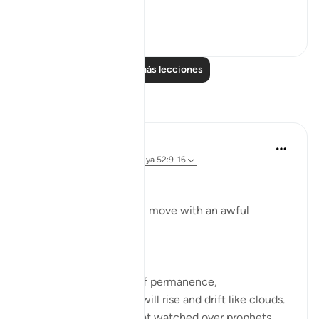
powe...
Ver más
1
0
Leer más lecciones
Reflexiones
Dr Maryam Fayyaz
el año pasado
·
Referencias
aleya 52:9-16
Bismillah
'And the mountains will move with an awful
movement.'
﴿وَتَسِيرُ الْجِبَالُ سَيْرًا﴾
Mountains—symbols of permanence,
anchors of the earth—will rise and drift like clouds.
Those mighty peaks that watched over prophets,