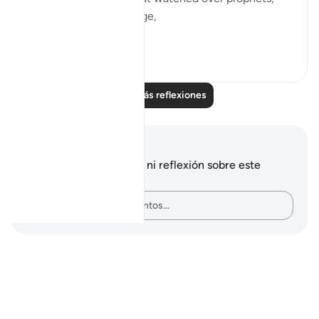
that held caves of refuge,
wi...
Ver más
12
3
Leer más reflexiones
Notas y reflexiones
No tienes ninguna nota ni reflexión sobre este
versículo.
Plasma tus pensamientos…