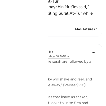
The Virtues of Surat At-Tur
Malik narrated that Jubayr bin Mut`im said, "I
heard the Prophet reciting Surat At-Tur while
pr
…
Leer más
Más Tafsires
Lecciones
In the Shade of the Quran
hace 31 semanas
·
Referencias
aleya 52:9-10
The opening notes of the surah are followed by a
fearful scene:
"On the day when the sky will shake and reel, and
the mountains will move away." (Verses 9-10)
We have here two images that leave us shaken,
bewildered: the sky that looks to us so firm and