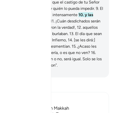
mar que se desborda,
7
.
que el castigo de tu Señor
es inevitable
8
.
y no hay quién lo pueda impedir.
9
.
El
día que el cielo se agite intensamente
10
.
y las
montañas se muevan,
11
.
¡Cuán desdichados serán
ese día los que rechazaron la verdad!,
12
.
aquellos
que en su ignorancia se burlaban.
13
.
El día que sean
empujados al fuego del Infierno,
14
.
[se les dirá:]
“Este es el Fuego que desmentían.
15
.
¿Acaso les
parece esto una hechicería, o es que no ven?
16
.
Entren en él, lo soporten o no, será igual. Solo se los
castiga por lo que obraron”.
-
Sheikh Isa Garcia
Lee Tafsir
Ibn Kathir (Abridged)
Which was revealed in Makkah