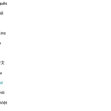
t He has prepared for them of esteem,
ve
guês
ju
ий
Su
be a success;) Ibn `Abbas and Ad-Dahhak
in
su
Men
ไทย
Más Tafsires
-
Sh
e
No
No
中文
ver
u
ah: “...and kawāʿib of equal age.”
ol
ili
es...
Ver más
Việt