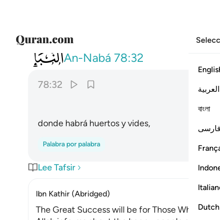
Selecc
078
حدايق واعنابا ٣٢
An-Nabá
78:32
Englis
78:32
العربية
বাংলা
donde habrá huertos y vides,
ارسی
Palabra por palabra
França
Lee Tafsir
Indon
Italia
Ibn Kathir (Abridged)
Dutch
The Great Success will be for Those Who have