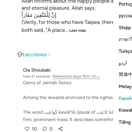
Allah informs about the happy people and wha
Portu
and eternal pleasure. Allah says,
إِنَّ لِلْمُتَّقِينَ مَفَازاً
русск
(Verily, for those who have Taqwa, there will 
Shqip
both said, "A place
…
Leer más
ภาษา
Türkç
Lecciones
اردو
Ola Shoubaki
简体
hace 21 semanas
·
Referencias
aleya 78:31-33
Gems of Jannah Series
Melay
Among the rewards promised to the righteous in Jann
Españ
Kiswah
The word كَواعِب kawāʿib (plural of كاعِب kāʿib) comes from a root that means to gather into a
firm, prominent mass. It describes something that ris
Tiếng 
10
0