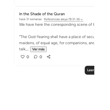
In the Shade of the Quran
hace 31 semanas
·
Referencias
aleya 78:31-36
We have here the corresponding scene of the righte
"The God-fearing shall have a place of security, g
maidens, of equal age, for companions, and a cup ov
talk,...
Ver más
0
0
Leer más lecc
Notes