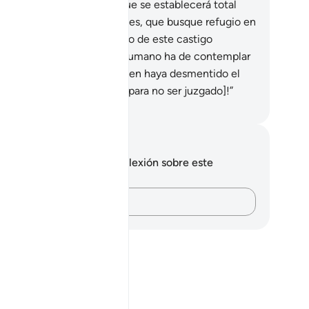
rdad.
39
.
Ese es el día en que se establecerá total
sticia. Quien quiera, entonces, que busque refugio en
 Señor.
40
.
Les he advertido de este castigo
minente. Ese día cada ser humano ha de contemplar
s obras, y entonces dirá quien haya desmentido el
saje: “¡Ojalá fuera polvo [para no ser juzgado]!”
eikh Isa Garcia
tas y reflexiones
 tienes ninguna nota ni reflexión sobre este
sículo.
Plasma tus pensamientos…