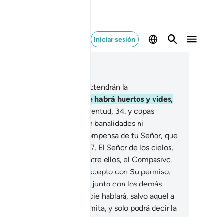
Iniciar sesión
er en contexto
ítulo 78, Página 583, Juz 30
.
En cambio, los piadosos obtendrán la
enaventuranza[1]
32
.
donde habrá huertos y vides,
.
compañeras de eterna juventud,
34
.
y copas
sbordantes.
35
.
Allí no oirán banalidades ni
lsedades.
36
.
Esta es la recompensa de tu Señor, que
ncederá generosamente.
37
.
El Señor de los cielos,
la Tierra y de lo que hay entre ellos, el Compasivo.
die puede hablar ante Él excepto con Su permiso.
.
El día en que el Espíritu[1] junto con los demás
eles se pongan en fila, nadie hablará, salvo aquel a
ien el Compasivo se lo permita, y solo podrá decir la