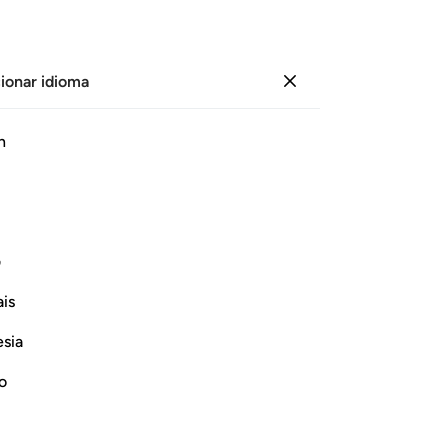
ionar idioma
Iniciar sesión
Le
h
Cap
31
ﱅ
ﱆ
ﱇ
bi
33
de
ف
fa
Continuar leyendo
is
co
de 
esia
Na
38
no
áng
 Taqwa
qu