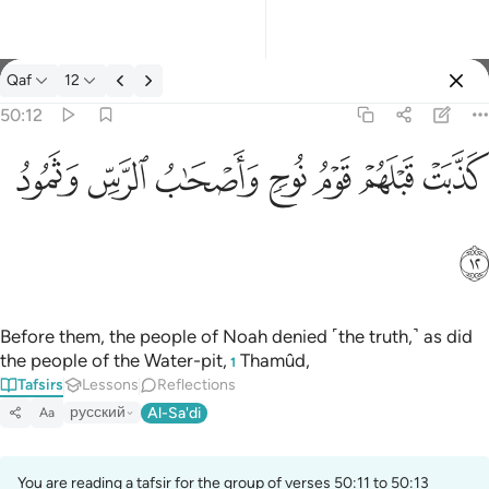
Tafsir: Qaf 50:12
Qaf
12
Sign in
50:12
كذبت قبلهم قوم نوح واصحاب الرس وثمود ١٢
ﲫ
ﲬ
ﲭ
ﲮ
ﲯ
ﲰ
ﲱ
كَذَّبَتْ قَبْلَهُمْ قَوْمُ نُوحٍۢ وَأَصْحَـٰبُ ٱلرَّسِّ وَثَمُودُ ١٢
ﲲ
Before them, the people of Noah denied ˹the truth,˺ as did
the people of the Water-pit,
Thamûd,
1
Tafsirs
Lessons
Reflections
русский
Al-Sa'di
Aa
You are reading a tafsir for the group of verses 50:11 to 50:13